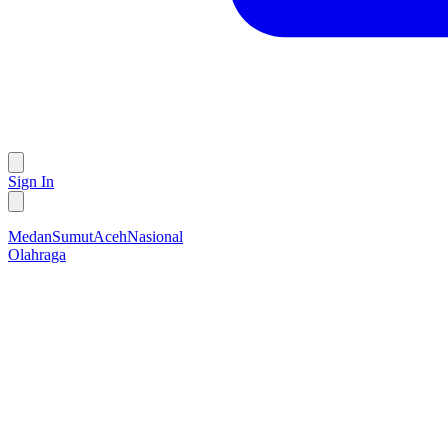
Sign In
Medan
Sumut
Aceh
Nasional
Olahraga