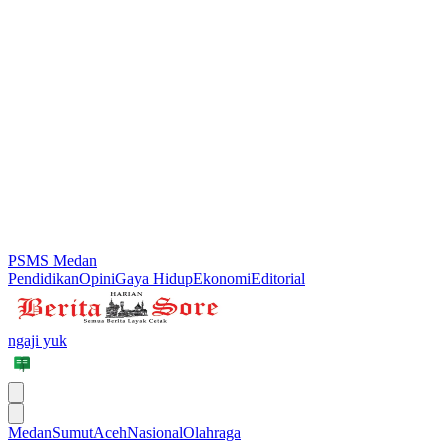
PSMS Medan
Pendidikan
Opini
Gaya Hidup
Ekonomi
Editorial
ngaji yuk
Medan
Sumut
Aceh
Nasional
Olahraga