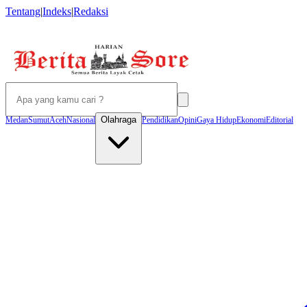
Tentang
|
Indeks
|
Redaksi
Olahraga
Medan
Sumut
Aceh
Nasional
Pendidikan
Opini
Gaya Hidup
Ekonomi
Editorial