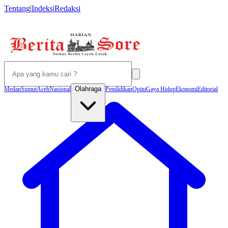
Tentang
|
Indeks
|
Redaksi
Olahraga
Medan
Sumut
Aceh
Nasional
Pendidikan
Opini
Gaya Hidup
Ekonomi
Editorial