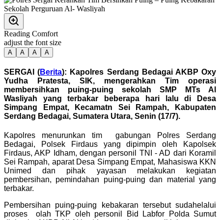
Reading Comfort
adjust the font size
A
A
A
A
SERGAI (
Berita
): Kapolres Serdang Bedagai AKBP Oxy
Yudha Pratesta, SIK, mengerahkan Tim operasi
membersihkan puing-puing sekolah SMP MTs Al
Wasliyah yang terbakar beberapa hari lalu di Desa
Simpang Empat, Kecamatn Sei Rampah, Kabupaten
Serdang Bedagai, Sumatera Utara, Senin (17/7).
Kapolres menurunkan tim gabungan Polres Serdang
Bedagai, Polsek Firdaus yang dipimpin oleh Kapolsek
Firdaus, AKP Idham, dengan personil TNI - AD dari Koramil
Sei Rampah, aparat Desa Simpang Empat, Mahasiswa KKN
Unimed dan pihak yayasan melakukan kegiatan
pembersihan, pemindahan puing-puing dan material yang
terbakar.
Pembersihan puing-puing kebakaran tersebut sudahelalui
proses olah TKP oleh personil Bid Labfor Polda Sumut