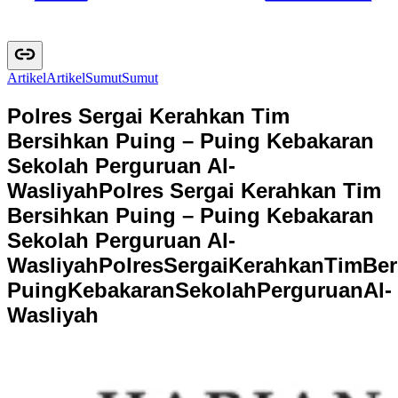
Artikel
A
r
t
i
k
e
l
Sumut
S
u
m
u
t
Polres Sergai Kerahkan Tim
Bersihkan Puing – Puing Kebakaran
Sekolah Perguruan Al-
Wasliyah
Polres Sergai Kerahkan Tim
Bersihkan Puing – Puing Kebakaran
Sekolah Perguruan Al-
Wasliyah
P
o
l
r
e
s
S
e
r
g
a
i
K
e
r
a
h
k
a
n
T
i
m
B
e
r
P
u
i
n
g
K
e
b
a
k
a
r
a
n
S
e
k
o
l
a
h
P
e
r
g
u
r
u
a
n
A
l
-
W
a
s
l
i
y
a
h