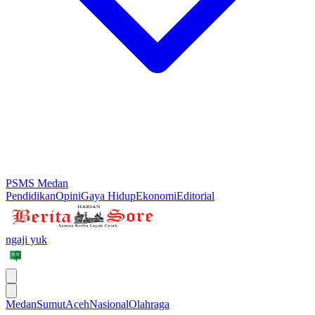
PSMS Medan
Pendidikan
Opini
Gaya Hidup
Ekonomi
Editorial
ngaji yuk
Medan
Sumut
Aceh
Nasional
Olahraga