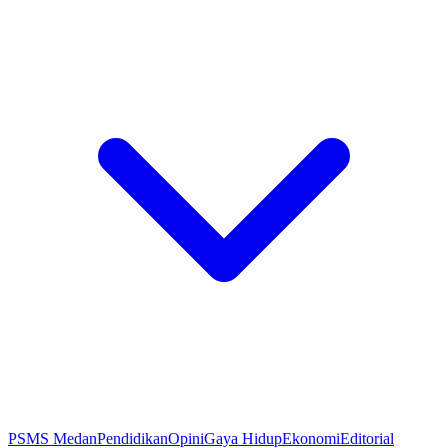
PSMS Medan
Pendidikan
Opini
Gaya Hidup
Ekonomi
Editorial