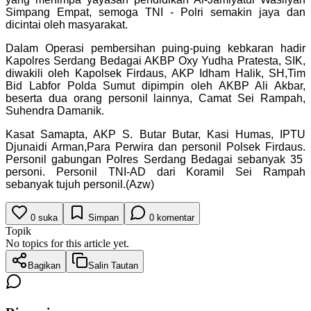
Simpang Empat, semoga TNI - Polri semakin jaya dan
dicintai oleh masyarakat.
Dalam Operasi pembersihan puing-puing kebkaran hadir
Kapolres Serdang Bedagai AKBP Oxy Yudha Pratesta, SIK,
diwakili oleh Kapolsek Firdaus, AKP Idham Halik, SH,Tim
Bid Labfor Polda Sumut dipimpin oleh AKBP Ali Akbar,
beserta dua orang personil lainnya, Camat Sei Rampah,
Suhendra Damanik.
Kasat Samapta, AKP S. Butar Butar, Kasi Humas, IPTU
Djunaidi Arman,Para Perwira dan personil Polsek Firdaus.
Personil gabungan Polres Serdang Bedagai sebanyak 35
personi. Personil TNI-AD dari Koramil Sei Rampah
sebanyak tujuh personil.(Azw)
0
suka
Simpan
0
komentar
Topik
No topics for this article yet.
Bagikan
Salin Tautan