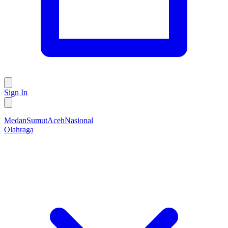
Sign In
Medan
Sumut
Aceh
Nasional
Olahraga