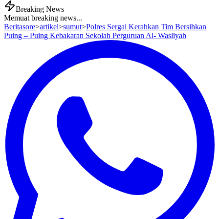
Breaking News
Memuat breaking news...
Beritasore
>
artikel
>
sumut
>
Polres Sergai Kerahkan Tim Bersihkan
Puing – Puing Kebakaran Sekolah Perguruan Al- Wasliyah