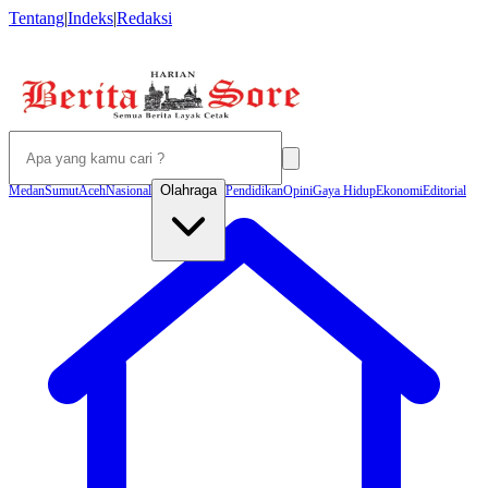
Tentang
|
Indeks
|
Redaksi
Olahraga
Medan
Sumut
Aceh
Nasional
Pendidikan
Opini
Gaya Hidup
Ekonomi
Editorial