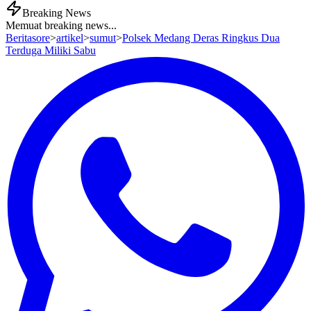
Breaking News
Memuat breaking news...
Beritasore
>
artikel
>
sumut
>
Polsek Medang Deras Ringkus Dua
Terduga Miliki Sabu