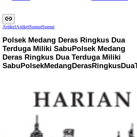
Artikel
A
r
t
i
k
e
l
Sumut
S
u
m
u
t
Polsek Medang Deras Ringkus Dua
Terduga Miliki Sabu
Polsek Medang
Deras Ringkus Dua Terduga Miliki
Sabu
P
o
l
s
e
k
M
e
d
a
n
g
D
e
r
a
s
R
i
n
g
k
u
s
D
u
a