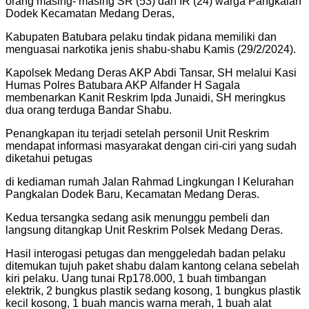
orang masing- masing SR (53) dan IR (24) warga Pangkalan
Dodek Kecamatan Medang Deras,
Kabupaten Batubara pelaku tindak pidana memiliki dan
menguasai narkotika jenis shabu-shabu Kamis (29/2/2024).
Kapolsek Medang Deras AKP Abdi Tansar, SH melalui Kasi
Humas Polres Batubara AKP Alfander H Sagala
membenarkan Kanit Reskrim Ipda Junaidi, SH meringkus
dua orang terduga Bandar Shabu.
Penangkapan itu terjadi setelah personil Unit Reskrim
mendapat informasi masyarakat dengan ciri-ciri yang sudah
diketahui petugas
di kediaman rumah Jalan Rahmad Lingkungan I Kelurahan
Pangkalan Dodek Baru, Kecamatan Medang Deras.
Kedua tersangka sedang asik menunggu pembeli dan
langsung ditangkap Unit Reskrim Polsek Medang Deras.
Hasil interogasi petugas dan menggeledah badan pelaku
ditemukan tujuh paket shabu dalam kantong celana sebelah
kiri pelaku. Uang tunai Rp178.000, 1 buah timbangan
elektrik, 2 bungkus plastik sedang kosong, 1 bungkus plastik
kecil kosong, 1 buah mancis warna merah, 1 buah alat