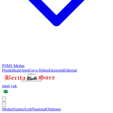
PSMS Medan
Pendidikan
Opini
Gaya Hidup
Ekonomi
Editorial
ngaji yuk
Medan
Sumut
Aceh
Nasional
Olahraga