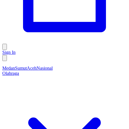
Sign In
Medan
Sumut
Aceh
Nasional
Olahraga