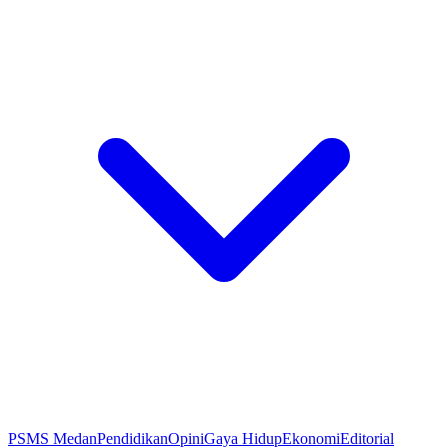
PSMS Medan
Pendidikan
Opini
Gaya Hidup
Ekonomi
Editorial