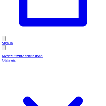
Sign In
Medan
Sumut
Aceh
Nasional
Olahraga