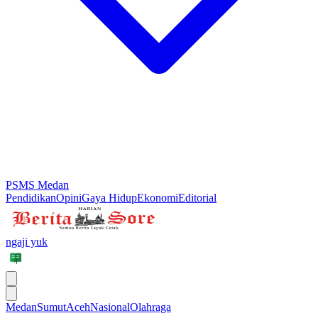
PSMS Medan
Pendidikan
Opini
Gaya Hidup
Ekonomi
Editorial
ngaji yuk
Medan
Sumut
Aceh
Nasional
Olahraga