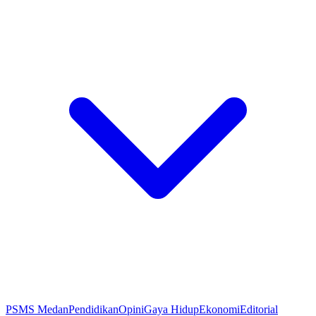
PSMS Medan
Pendidikan
Opini
Gaya Hidup
Ekonomi
Editorial