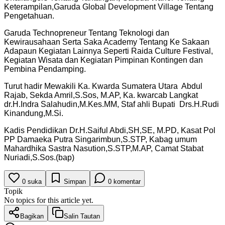
Keterampilan,Garuda Global Development Village Tentang
Pengetahuan.
Garuda Technopreneur Tentang Teknologi dan
Kewirausahaan Serta Saka Academy Tentang Ke Sakaan
Adapaun Kegiatan Lainnya Seperti Raida Culture Festival,
Kegiatan Wisata dan Kegiatan Pimpinan Kontingen dan
Pembina Pendamping.
Turut hadir Mewakili Ka. Kwarda Sumatera Utara Abdul
Rajab, Sekda Amril,S.Sos, M.AP, Ka. kwarcab Langkat
dr.H.Indra Salahudin,M.Kes.MM, Staf ahli Bupati Drs.H.Rudi
Kinandung,M.Si.
Kadis Pendidikan Dr.H.Saiful Abdi,SH,SE, M.PD, Kasat Pol
PP Damaeka Putra Singarimbun,S.STP, Kabag umum
Mahardhika Sastra Nasution,S.STP,M.AP, Camat Stabat
Nuriadi,S.Sos.(bap)
0
suka
Simpan
0
komentar
Topik
No topics for this article yet.
Bagikan
Salin Tautan