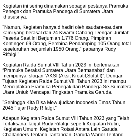
Kegiatan ini sering dinamakan sebagai pestanya Pramuka
Penegak dan Pramuka Pandega di Sumatera Utara
khususnya.
"
Namun, Kegiatan hanya dihadiri oleh saudara-saudara
kami yang berasal dari 24 Kwartir Cabang. Dengan Jumlah
Peserta Saat Ini Berjumlah 1.776 Orang, Pimpinan
Kontingen 69 Orang, Pembina Pendamping 105 Orang total
keseluruhan berjumlah 1950 Orang," paparnya Rudy
Rifalgi.
"
Kegiatan Raida Sumut VIII Tahun 2023 ini bertemakan
“Pramuka Beraksi Sumatera Utara Bermartabat” dan
mempunyai slogan “AKSI (Aksi, Kreatif,Solutif)”. Dengan
Tujuan Kegiatan Raida Sumut VIII Tahun 2023 ini mampu
Menciptakan Pramuka Penegak dan Pandega Se-Sumatera
Utara Untuk Mencapai Tingkatan Pramuka Garuda.
"
Sehingga Kita Bisa Mewujudkan Indonesia Emas Tahun
2045," ujar Rudy Rifalgi.
"
Adapun Kegiatan Raida Sumut VIII Tahun 2023 yang Telah
Terlaksana, lanjut Rudy Rifalgi, seperti Kegiatan Rutin,
Kegiatan Umum, Kegiatan Rotasi Antara Lain Garuda
Challangers Tentang Tantangan, Garuda Warior Tentang