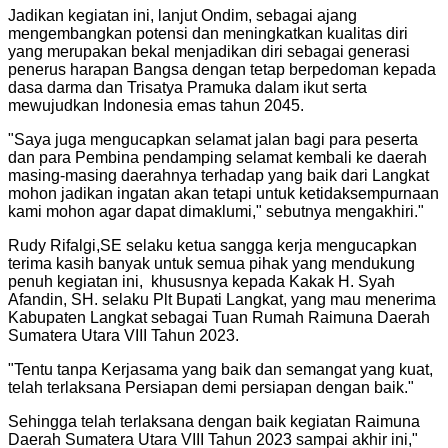
Jadikan kegiatan ini, lanjut Ondim, sebagai ajang
mengembangkan potensi dan meningkatkan kualitas diri
yang merupakan bekal menjadikan diri sebagai generasi
penerus harapan Bangsa dengan tetap berpedoman kepada
dasa darma dan Trisatya Pramuka dalam ikut serta
mewujudkan Indonesia emas tahun 2045.
"
Saya juga mengucapkan selamat jalan bagi para peserta
dan para Pembina pendamping selamat kembali ke daerah
masing-masing daerahnya terhadap yang baik dari Langkat
mohon jadikan ingatan akan tetapi untuk ketidaksempurnaan
kami mohon agar dapat dimaklumi," sebutnya mengakhiri.
"
Rudy Rifalgi,SE selaku ketua sangga kerja mengucapkan
terima kasih banyak untuk semua pihak yang mendukung
penuh kegiatan ini, khususnya kepada Kakak H. Syah
Afandin, SH. selaku Plt Bupati Langkat, yang mau menerima
Kabupaten Langkat sebagai Tuan Rumah Raimuna Daerah
Sumatera Utara VIII Tahun 2023.
"
Tentu tanpa Kerjasama yang baik dan semangat yang kuat,
telah terlaksana Persiapan demi persiapan dengan baik.
"
Sehingga telah terlaksana dengan baik kegiatan Raimuna
Daerah Sumatera Utara VIII Tahun 2023 sampai akhir ini,"