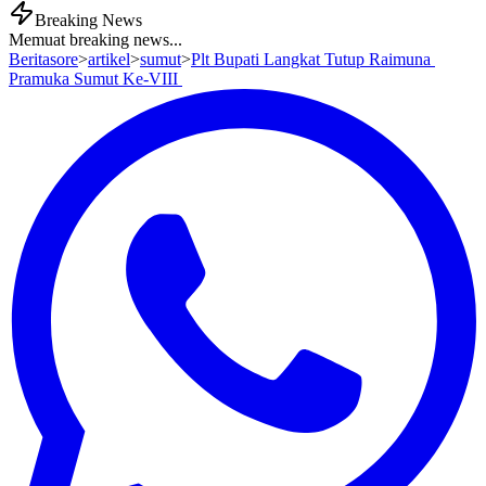
Breaking News
Memuat breaking news...
Beritasore
>
artikel
>
sumut
>
Plt Bupati Langkat Tutup Raimuna
Pramuka Sumut Ke-VIII