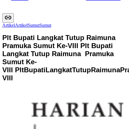
Artikel
A
r
t
i
k
e
l
Sumut
S
u
m
u
t
Plt Bupati Langkat Tutup Raimuna
Pramuka Sumut Ke-VIII
Plt Bupati
Langkat Tutup Raimuna Pramuka
Sumut Ke-
VIII
P
l
t
B
u
p
a
t
i
L
a
n
g
k
a
t
T
u
t
u
p
R
a
i
m
u
n
a
P
r
V
I
I
I