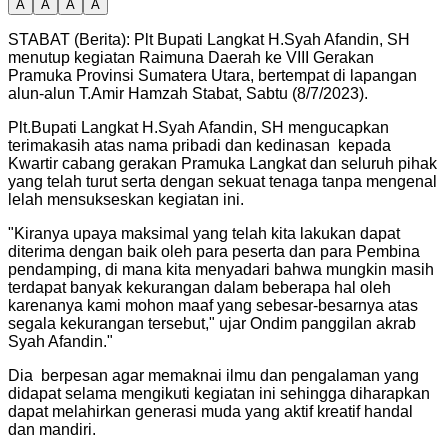
A
A
A
A
STABAT (Berita): Plt Bupati Langkat H.Syah Afandin, SH
menutup kegiatan Raimuna Daerah ke VIII Gerakan
Pramuka Provinsi Sumatera Utara, bertempat di lapangan
alun-alun T.Amir Hamzah Stabat, Sabtu (8/7/2023).
Plt.Bupati Langkat H.Syah Afandin, SH mengucapkan
terimakasih atas nama pribadi dan kedinasan kepada
Kwartir cabang gerakan Pramuka Langkat dan seluruh pihak
yang telah turut serta dengan sekuat tenaga tanpa mengenal
lelah mensukseskan kegiatan ini.
"
Kiranya upaya maksimal yang telah kita lakukan dapat
diterima dengan baik oleh para peserta dan para Pembina
pendamping, di mana kita menyadari bahwa mungkin masih
terdapat banyak kekurangan dalam beberapa hal oleh
karenanya kami mohon maaf yang sebesar-besarnya atas
segala kekurangan tersebut," ujar Ondim panggilan akrab
Syah Afandin.
"
Dia berpesan agar memaknai ilmu dan pengalaman yang
didapat selama mengikuti kegiatan ini sehingga diharapkan
dapat melahirkan generasi muda yang aktif kreatif handal
dan mandiri.