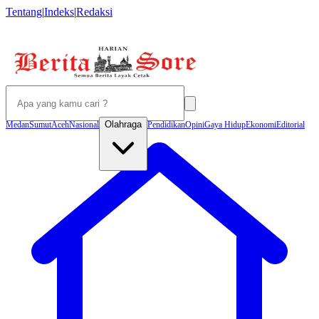
Tentang
|
Indeks
|
Redaksi
Olahraga
Medan
Sumut
Aceh
Nasional
Pendidikan
Opini
Gaya Hidup
Ekonomi
Editorial