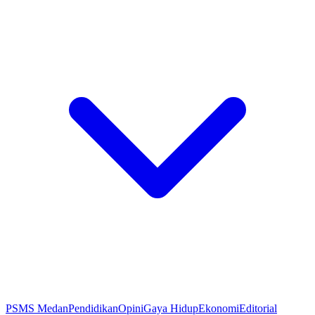
PSMS Medan
Pendidikan
Opini
Gaya Hidup
Ekonomi
Editorial