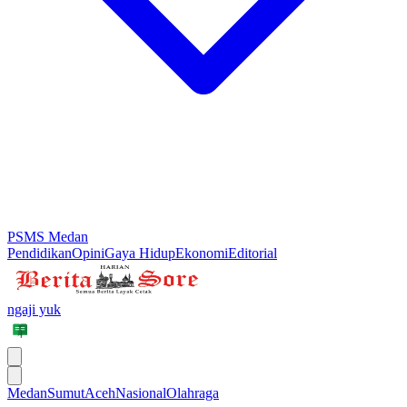
PSMS Medan
Pendidikan
Opini
Gaya Hidup
Ekonomi
Editorial
ngaji yuk
Medan
Sumut
Aceh
Nasional
Olahraga