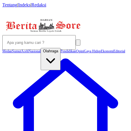
Tentang
|
Indeks
|
Redaksi
Olahraga
Medan
Sumut
Aceh
Nasional
Pendidikan
Opini
Gaya Hidup
Ekonomi
Editorial