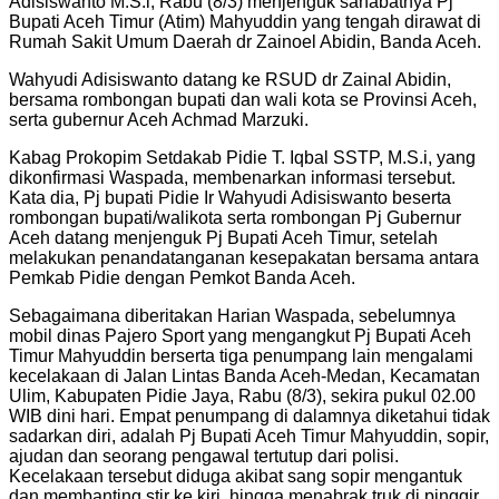
Adisiswanto M.S.i, Rabu (8/3) menjenguk sahabatnya Pj
Bupati Aceh Timur (Atim) Mahyuddin yang tengah dirawat di
Rumah Sakit Umum Daerah dr Zainoel Abidin, Banda Aceh.
Wahyudi Adisiswanto datang ke RSUD dr Zainal Abidin,
bersama rombongan bupati dan wali kota se Provinsi Aceh,
serta gubernur Aceh Achmad Marzuki.
Kabag Prokopim Setdakab Pidie T. Iqbal SSTP, M.S.i, yang
dikonfirmasi Waspada, membenarkan informasi tersebut.
Kata dia, Pj bupati Pidie Ir Wahyudi Adisiswanto beserta
rombongan bupati/walikota serta rombongan Pj Gubernur
Aceh datang menjenguk Pj Bupati Aceh Timur, setelah
melakukan penandatanganan kesepakatan bersama antara
Pemkab Pidie dengan Pemkot Banda Aceh.
Sebagaimana diberitakan Harian Waspada, sebelumnya
mobil dinas Pajero Sport yang mengangkut Pj Bupati Aceh
Timur Mahyuddin berserta tiga penumpang lain mengalami
kecelakaan di Jalan Lintas Banda Aceh-Medan, Kecamatan
Ulim, Kabupaten Pidie Jaya, Rabu (8/3), sekira pukul 02.00
WIB dini hari. Empat penumpang di dalamnya diketahui tidak
sadarkan diri, adalah Pj Bupati Aceh Timur Mahyuddin, sopir,
ajudan dan seorang pengawal tertutup dari polisi.
Kecelakaan tersebut diduga akibat sang sopir mengantuk
dan membanting stir ke kiri, hingga menabrak truk di pinggir