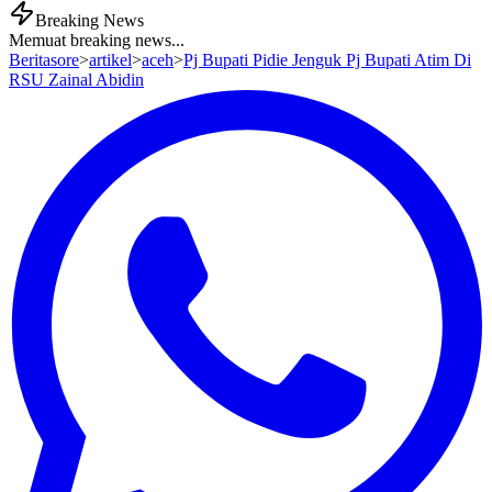
Breaking News
Memuat breaking news...
Beritasore
>
artikel
>
aceh
>
Pj Bupati Pidie Jenguk Pj Bupati Atim Di
RSU Zainal Abidin