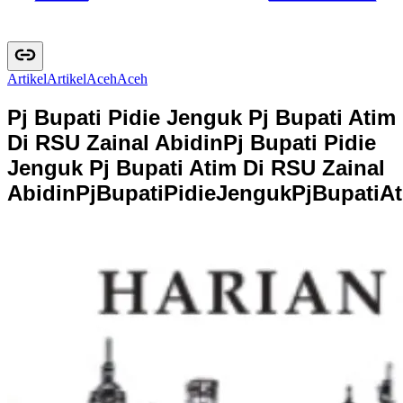
Artikel
A
r
t
i
k
e
l
Aceh
A
c
e
h
Pj Bupati Pidie Jenguk Pj Bupati Atim
Di RSU Zainal Abidin
Pj Bupati Pidie
Jenguk Pj Bupati Atim Di RSU Zainal
Abidin
P
j
B
u
p
a
t
i
P
i
d
i
e
J
e
n
g
u
k
P
j
B
u
p
a
t
i
A
t