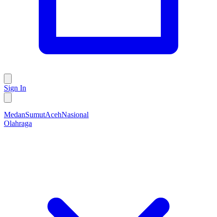
Sign In
Medan
Sumut
Aceh
Nasional
Olahraga