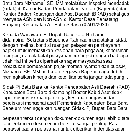
Batu Bara Nizhamul, SE, MM melakukan inspeksi mendadak
(sidak) di Kantor Badan Pendapatan Daerah (Bapenda) dan
Kantor Badan Keuangan dan Aset Daerah (BKAD) sekaligus
menyapa ASN dan Non ASN di Kantor Desa Pematang
Panjang, Kecamatan Air Putih Selasa (02/01/2024).
Kepada Wartawan, Pj.Bupati Batu Bara Nizhamul
didampingi Sekretaris Bapenda Rahmad mengatakan sidak
dengan melihat kondisi ruangan pelayanan pembayaran
pajak untuk memastikan kesiapan para pegawai, kebersihan
ruangan, dan alat-alat pelayanan berfungsi dengan baik apa
tidak.Hal ini perlu diperhatikan agar masyarakat saat
melakukan pembayaran pajak merasa nyaman dan puas.Pj.
Nizhamul SE, MM berharap Pegawai Bapenda agar lebih
meningkatkan kinerja dan ketelitian serta jangan ada pungli.
Sidak Pj Batu Bara ke Kantor Pendapatan Asli Daerah (PAD)
Kabupaten Batu Bara didampingi Boster Kabid Aset tidak
luput mengecek ruangan kerja, kesiapan pegawai dan
berdiskusi mengenai aset Pemerintah Kabupaten Batu Bara.
Sebelum meninggalkan ruangan Sidak, Pj Bupati Batu Bara
berpesan terkait dengan dokumen-dokumen agar lebih ditata
rapi.Dokumen-dokumen ini bersifat sangat penting.Para
pegawai bagian pelayanan untuk diberikan indentitas agar