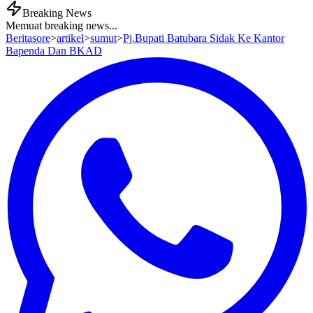
Breaking News
Memuat breaking news...
Beritasore
>
artikel
>
sumut
>
Pj.Bupati Batubara Sidak Ke Kantor
Bapenda Dan BKAD