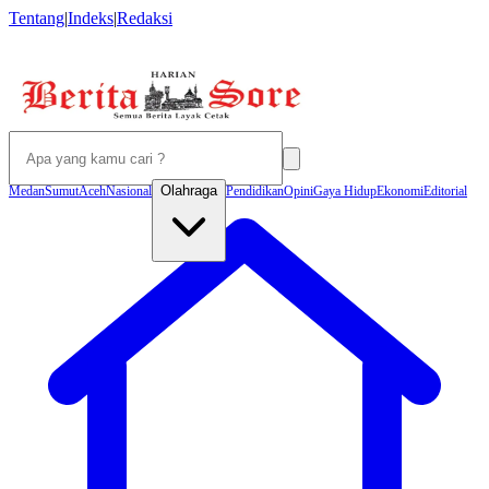
Tentang
|
Indeks
|
Redaksi
Olahraga
Medan
Sumut
Aceh
Nasional
Pendidikan
Opini
Gaya Hidup
Ekonomi
Editorial