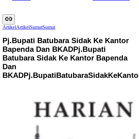
Artikel
A
r
t
i
k
e
l
Sumut
S
u
m
u
t
Pj.Bupati Batubara Sidak Ke Kantor
Bapenda Dan BKAD
Pj.Bupati
Batubara Sidak Ke Kantor Bapenda
Dan
BKAD
P
j
.
B
u
p
a
t
i
B
a
t
u
b
a
r
a
S
i
d
a
k
K
e
K
a
n
t
o