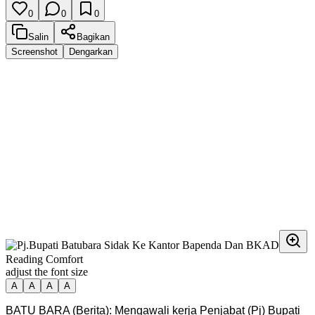
0
0
0
Salin
Bagikan
Screenshot
Dengarkan
Reading Comfort
adjust the font size
A
A
A
A
BATU BARA (Berita): Mengawali kerja Penjabat (Pj) Bupati