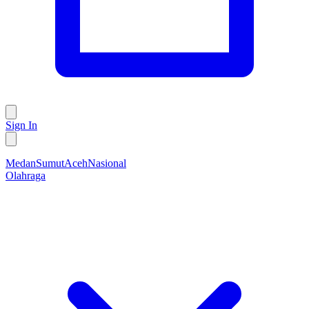
Sign In
Medan
Sumut
Aceh
Nasional
Olahraga