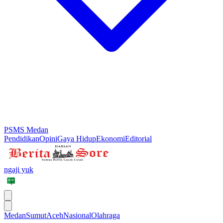
PSMS Medan
Pendidikan
Opini
Gaya Hidup
Ekonomi
Editorial
ngaji yuk
Medan
Sumut
Aceh
Nasional
Olahraga