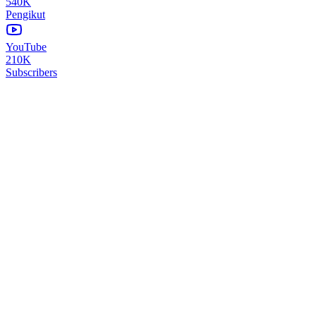
540K
Pengikut
YouTube
210K
Subscribers