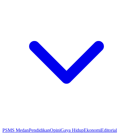
PSMS Medan
Pendidikan
Opini
Gaya Hidup
Ekonomi
Editorial