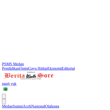
PSMS Medan
Pendidikan
Opini
Gaya Hidup
Ekonomi
Editorial
ngaji yuk
Medan
Sumut
Aceh
Nasional
Olahraga