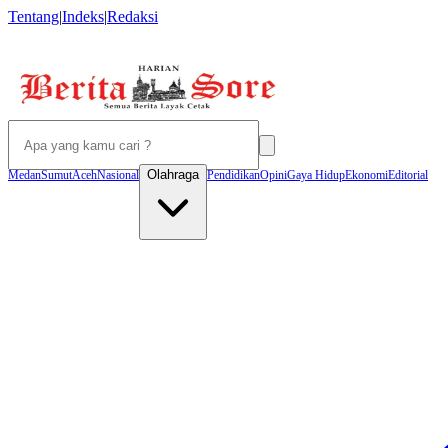
Tentang
|
Indeks
|
Redaksi
Olahraga
Medan
Sumut
Aceh
Nasional
Pendidikan
Opini
Gaya Hidup
Ekonomi
Editorial