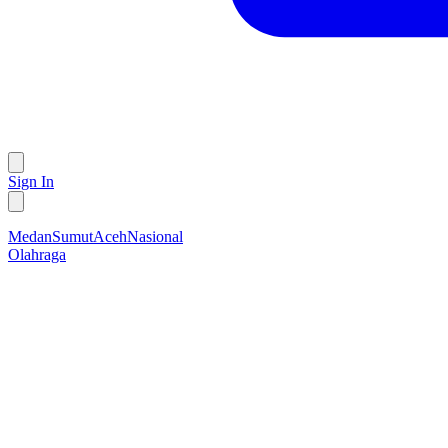
Sign In
Medan
Sumut
Aceh
Nasional
Olahraga