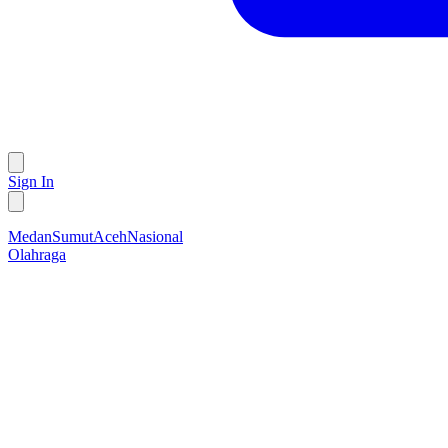
Sign In
Medan
Sumut
Aceh
Nasional
Olahraga