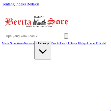
Tentang
|
Indeks
|
Redaksi
Olahraga
Medan
Sumut
Aceh
Nasional
Pendidikan
Opini
Gaya Hidup
Ekonomi
Editorial