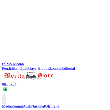
PSMS Medan
Pendidikan
Opini
Gaya Hidup
Ekonomi
Editorial
ngaji yuk
Medan
Sumut
Aceh
Nasional
Olahraga