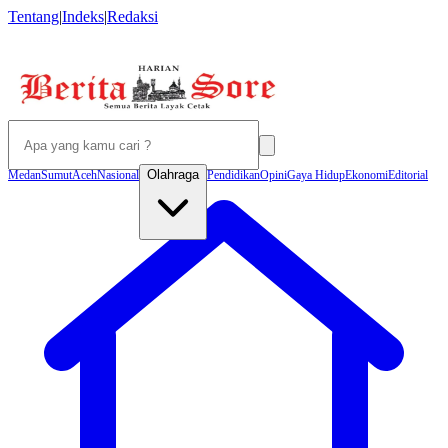
Tentang
|
Indeks
|
Redaksi
Olahraga
Medan
Sumut
Aceh
Nasional
Pendidikan
Opini
Gaya Hidup
Ekonomi
Editorial