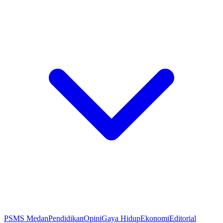
PSMS Medan
Pendidikan
Opini
Gaya Hidup
Ekonomi
Editorial