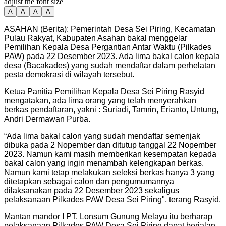
adjust the font size
A
A
A
A
ASAHAN (Berita): Pemerintah Desa Sei Piring, Kecamatan
Pulau Rakyat, Kabupaten Asahan bakal menggelar
Pemilihan Kepala Desa Pergantian Antar Waktu (Pilkades
PAW) pada 22 Desember 2023. Ada lima bakal calon kepala
desa (Bacakades) yang sudah mendaftar dalam perhelatan
pesta demokrasi di wilayah tersebut.
Ketua Panitia Pemilihan Kepala Desa Sei Piring Rasyid
mengatakan, ada lima orang yang telah menyerahkan
berkas pendaftaran, yakni : Suriadi, Tamrin, Erianto, Untung,
Andri Dermawan Purba.
“Ada lima bakal calon yang sudah mendaftar semenjak
dibuka pada 2 Nopember dan ditutup tanggal 22 Nopember
2023. Namun kami masih memberikan kesempatan kepada
bakal calon yang ingin menambah kelengkapan berkas.
Namun kami tetap melakukan seleksi berkas hanya 3 yang
ditetapkan sebagai calon dan pengumumannya
dilaksanakan pada 22 Desember 2023 sekaligus
pelaksanaan Pilkades PAW Desa Sei Piring", terang Rasyid.
Mantan mandor I PT. Lonsum Gunung Melayu itu berharap
pelaksanaan Pilkades PAW Desa Sei Piring dapat berjalan