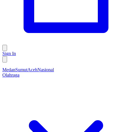
Sign In
Medan
Sumut
Aceh
Nasional
Olahraga