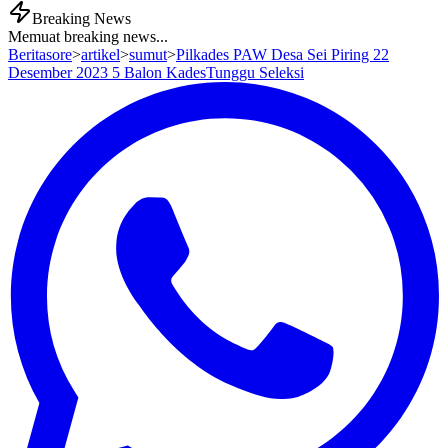
Breaking News
Memuat breaking news...
Beritasore
>
artikel
>
sumut
>
Pilkades PAW Desa Sei Piring 22
Desember 2023 5 Balon KadesTunggu Seleksi