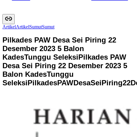
Artikel
A
r
t
i
k
e
l
Sumut
S
u
m
u
t
Pilkades PAW Desa Sei Piring 22
Desember 2023 5 Balon
KadesTunggu Seleksi
Pilkades PAW
Desa Sei Piring 22 Desember 2023 5
Balon KadesTunggu
Seleksi
P
i
l
k
a
d
e
s
P
A
W
D
e
s
a
S
e
i
P
i
r
i
n
g
2
2
D