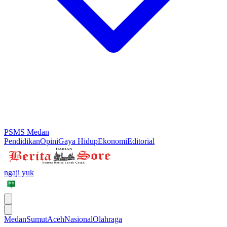
PSMS Medan
Pendidikan
Opini
Gaya Hidup
Ekonomi
Editorial
ngaji yuk
Medan
Sumut
Aceh
Nasional
Olahraga