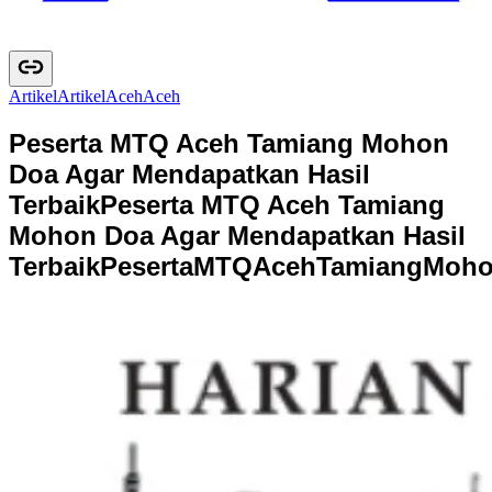
Artikel
A
r
t
i
k
e
l
Aceh
A
c
e
h
Peserta MTQ Aceh Tamiang Mohon
Doa Agar Mendapatkan Hasil
Terbaik
Peserta MTQ Aceh Tamiang
Mohon Doa Agar Mendapatkan Hasil
Terbaik
P
e
s
e
r
t
a
M
T
Q
A
c
e
h
T
a
m
i
a
n
g
M
o
h