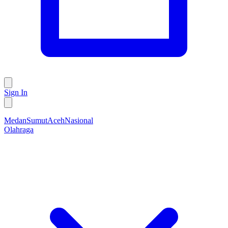
Sign In
Medan
Sumut
Aceh
Nasional
Olahraga