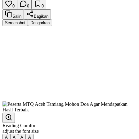
0
0
0
Salin
Bagikan
Screenshot
Dengarkan
Reading Comfort
adjust the font size
A
A
A
A