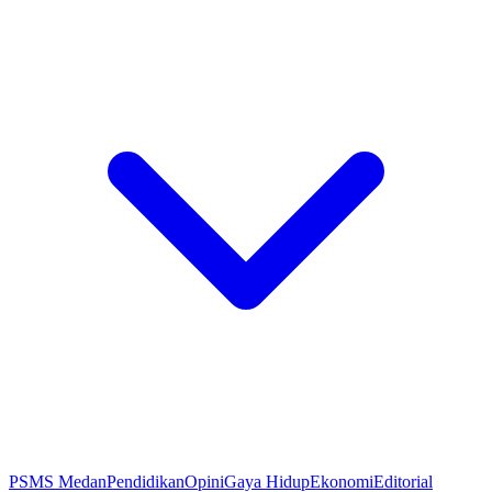
PSMS Medan
Pendidikan
Opini
Gaya Hidup
Ekonomi
Editorial