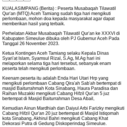
KUALASIMPANG (Berita) : Peserta Musabaqah Tilawatil
Qur'an (MTQ) Aceh Tamiang sudah tiga hari mengikuti
perlombaan, mohon doa kepada masyarakat agar dapat
memberikan hasil yang terbaik.
Perhelatan Akbar Musabaqah Tilawatil Qur'an ke XXXVI di
Kabupaten Simeulue dibuka oleh PJ Gubernur Aceh Pada
Tanggal 26 November 2023.
Ketua Kontingen Aceh Tamiang selaku Kepala Dinas
Syari'at Islam, Syamsul Rizal, S.Ag, M.Ag hari ini
melaporkan selama tiga hari tersebut, sebanyak enam
peserta telah mengikuti perlombaan.
Keenam peserta itu adalah Enda Hari Utari Hrp yang
mengikuti perlombaan Cabang Qira'ah Sab'ah bertempat di
masjid Baiturrahmah Kota Sinabang, Haura Paradisa dan
Raihan Muzakki mengikuti Cabang Hifzil Qur'an 5 juz
bertempat di Masjid Baiturrahman Desa Abail,
Kemudian Ainun Mardhiah dan Daiyul Arbi Farizky mengikuti
Cabang Hifzil Qur'an 20 juz bertempat di Masjid Istiqomah
kota Sinabang, Akhirul Bahri mengikuti Cabang Khat
Dekorasi Putra di Gedung Diskoperindag Simeulue.