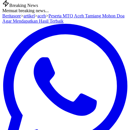
Breaking News
Memuat breaking news...
Beritasore
>
artikel
>
aceh
>
Peserta MTQ Aceh Tamiang Mohon Doa
Agar Mendapatkan Hasil Terbaik