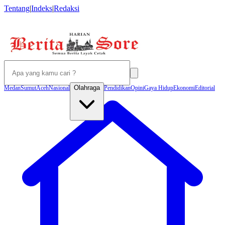
Tentang
|
Indeks
|
Redaksi
Olahraga
Medan
Sumut
Aceh
Nasional
Pendidikan
Opini
Gaya Hidup
Ekonomi
Editorial