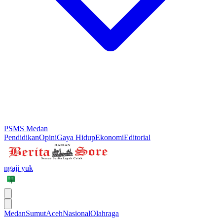
PSMS Medan
Pendidikan
Opini
Gaya Hidup
Ekonomi
Editorial
ngaji yuk
Medan
Sumut
Aceh
Nasional
Olahraga