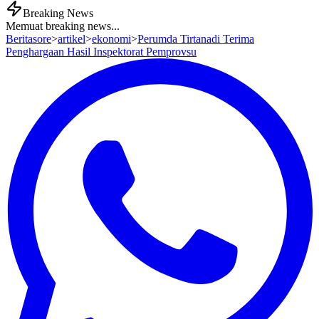
Breaking News
Memuat breaking news...
Beritasore
>
artikel
>
ekonomi
>
Perumda Tirtanadi Terima
Penghargaan Hasil Inspektorat Pemprovsu