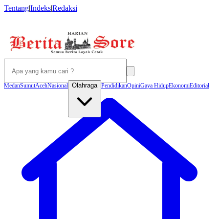
Tentang
|
Indeks
|
Redaksi
Olahraga
Medan
Sumut
Aceh
Nasional
Pendidikan
Opini
Gaya Hidup
Ekonomi
Editorial