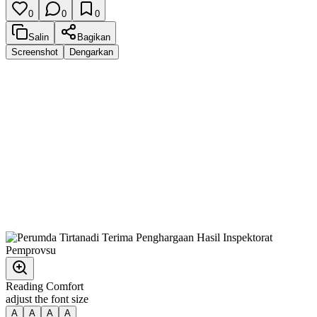
0
0
0
Salin
Bagikan
Screenshot
Dengarkan
Reading Comfort
adjust the font size
A
A
A
A