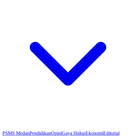
PSMS Medan
Pendidikan
Opini
Gaya Hidup
Ekonomi
Editorial