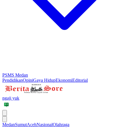
PSMS Medan
Pendidikan
Opini
Gaya Hidup
Ekonomi
Editorial
ngaji yuk
Medan
Sumut
Aceh
Nasional
Olahraga