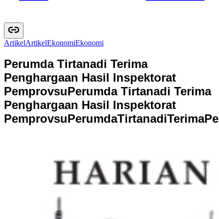
Artikel
A
r
t
i
k
e
l
Ekonomi
E
k
o
n
o
m
i
Perumda Tirtanadi Terima
Penghargaan Hasil Inspektorat
Pemprovsu
Perumda Tirtanadi Terima
Penghargaan Hasil Inspektorat
Pemprovsu
P
e
r
u
m
d
a
T
i
r
t
a
n
a
d
i
T
e
r
i
m
a
P
e