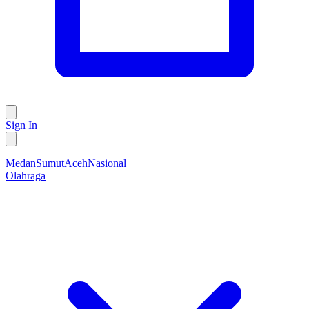
Sign In
Medan
Sumut
Aceh
Nasional
Olahraga