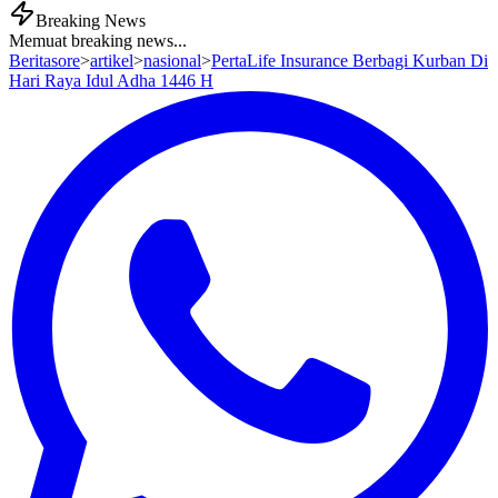
Breaking News
Memuat breaking news...
Beritasore
>
artikel
>
nasional
>
PertaLife Insurance Berbagi Kurban Di
Hari Raya Idul Adha 1446 H