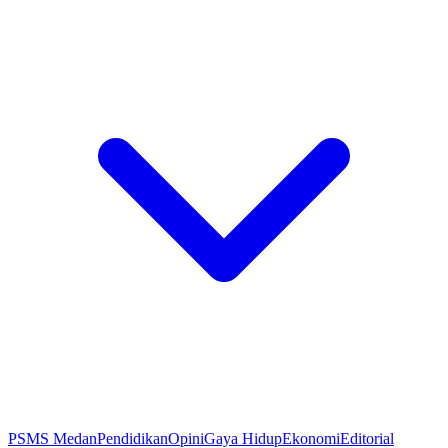
PSMS Medan
Pendidikan
Opini
Gaya Hidup
Ekonomi
Editorial