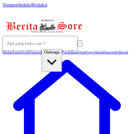
Tentang
|
Indeks
|
Redaksi
Olahraga
Medan
Sumut
Aceh
Nasional
Pendidikan
Opini
Gaya Hidup
Ekonomi
Editorial