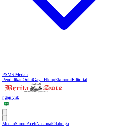
PSMS Medan
Pendidikan
Opini
Gaya Hidup
Ekonomi
Editorial
ngaji yuk
Medan
Sumut
Aceh
Nasional
Olahraga