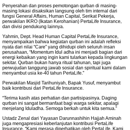
Penyerahan dan proses pemotongan qurban di masing-
masing lokasi disaksikan langsung oleh tim internal dari
fungsi General Affairs, Human Capital, Serikat Pekerja,
perwakilan IKRO (Ikatan Kerohanian) PertaLife Insurance,
dan divisi pendukung lainnya.
Yahmin, Dept. Head Human Capital PertaLife Insurance,
menyampaikan bahwa kegiatan qurban ini adalah refleksi
nyata dari nilai “Care” yang dihidupi oleh seluruh insan
perusahaan, “Momentum Idul adha ini menjadi bagian dari
energi kebaikan yang ingin kami tularkan kepada lingkungan
sekitar. Qurban bukan hanya ritual tahunan, tapi juga
perwujudan tanggung jawab sosial dan spiritual kami dalam
menyambut usia ke-40 tahun PertaLife.”
Perwakilan Masjid Tarihuniyah, Bapak Yusuf, menyambut
baik kontribusi dari PertaLife Insurance.
“Terima kasih atas perhatian dan partisipasinya. Daging
qurban ini sangat bermanfaat bagi warga sekitar, apalagi
menjelang Iduladha. Semoga berkah untuk kita semua.”
Ustadz Zenal dari Yayasan Darunnashihin Hajjah Aminah
juga mengapresiasi keberlanjutan kontribusi PertaLife
Insurance, “Kami merasa diperhatikan oleh PertaLife. Kami