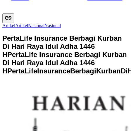
Artikel
A
r
t
i
k
e
l
Nasional
N
a
s
i
o
n
a
l
PertaLife Insurance Berbagi Kurban
Di Hari Raya Idul Adha 1446
H
PertaLife Insurance Berbagi Kurban
Di Hari Raya Idul Adha 1446
H
P
e
r
t
a
L
i
f
e
I
n
s
u
r
a
n
c
e
B
e
r
b
a
g
i
K
u
r
b
a
n
D
i