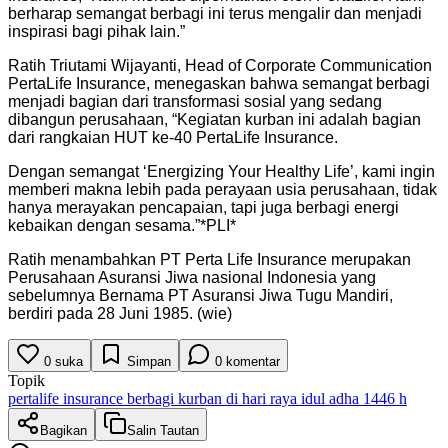
berharap semangat berbagi ini terus mengalir dan menjadi
inspirasi bagi pihak lain.”
Ratih Triutami Wijayanti, Head of Corporate Communication
PertaLife Insurance, menegaskan bahwa semangat berbagi
menjadi bagian dari transformasi sosial yang sedang
dibangun perusahaan, “Kegiatan kurban ini adalah bagian
dari rangkaian HUT ke-40 PertaLife Insurance.
Dengan semangat ‘Energizing Your Healthy Life’, kami ingin
memberi makna lebih pada perayaan usia perusahaan, tidak
hanya merayakan pencapaian, tapi juga berbagi energi
kebaikan dengan sesama.”*PLI*
Ratih menambahkan PT Perta Life Insurance merupakan
Perusahaan Asuransi Jiwa nasional Indonesia yang
sebelumnya Bernama PT Asuransi Jiwa Tugu Mandiri,
berdiri pada 28 Juni 1985. (wie)
0
suka
Simpan
0
komentar
Topik
pertalife insurance berbagi kurban di hari raya idul adha 1446 h
Bagikan
Salin Tautan