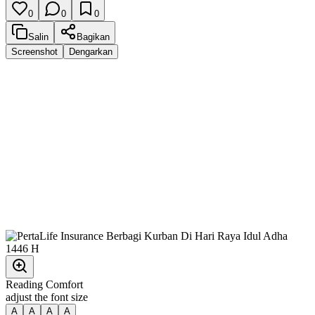
0
0
0
Salin
Bagikan
Screenshot
Dengarkan
Reading Comfort
adjust the font size
A
A
A
A