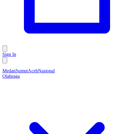
Sign In
Medan
Sumut
Aceh
Nasional
Olahraga