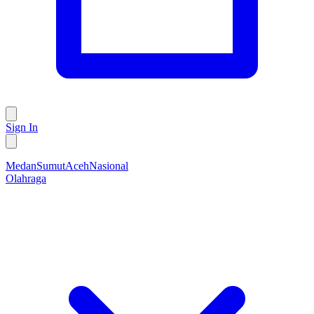
Sign In
Medan
Sumut
Aceh
Nasional
Olahraga