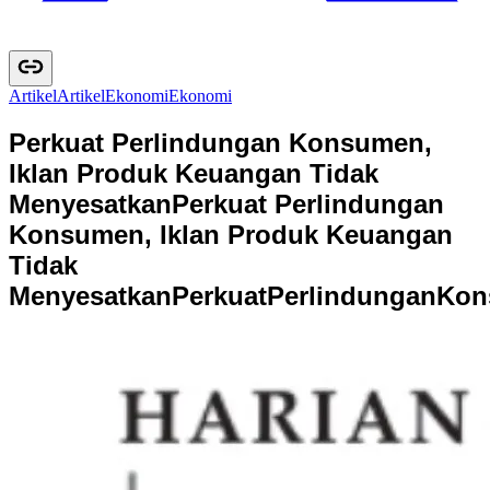
Artikel
A
r
t
i
k
e
l
Ekonomi
E
k
o
n
o
m
i
Perkuat Perlindungan Konsumen,
Iklan Produk Keuangan Tidak
Menyesatkan
Perkuat Perlindungan
Konsumen, Iklan Produk Keuangan
Tidak
Menyesatkan
P
e
r
k
u
a
t
P
e
r
l
i
n
d
u
n
g
a
n
K
o
n