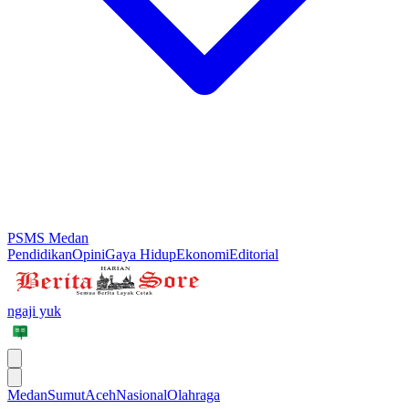
PSMS Medan
Pendidikan
Opini
Gaya Hidup
Ekonomi
Editorial
ngaji yuk
Medan
Sumut
Aceh
Nasional
Olahraga