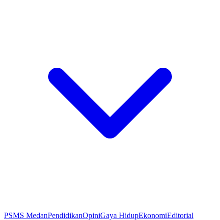
PSMS Medan
Pendidikan
Opini
Gaya Hidup
Ekonomi
Editorial