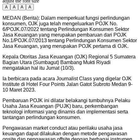
adjust the font size
A
A
A
A
MEDAN (Berita): Dalam memperkuat fungsi perlindungan
konsumen, OJK juga telah mengeluarkan POJK No.
6/POJK.07/2022 tentang Perlindungan Konsumen Sektor
Jasa Keuangan yang merupakan pembaruan dari POJK
No.1/POJK.07/2013 tentang Perlindungan Konsumen Sektor
Jasa Keuangan, yang merupakan POJK pertama di OJK.
Kepala Otoritas Jasa Keuangan (OJK) Regional 5 Sumatera
Bagian Utara (Sumbagut) Bambang Mukti Riyadi
mengatakan hal itu Jumat (10/3).
Ia berbicara pada acara Journalist Class yang digelar OJK
Institute di Hotel Four Points Jalan Gatot Subroto Medan 9-
10 Maret 2023.
Pembaruan POJK ini dilatar belakangi tumbuhnya Pelaku
Usaha Jasa Keuangan (PUJK) baru, perkembangan
teknologi informasi yang dinamis dan implementasi serta
tantangan perlindungan konsumen.
Pengawasan market conduct atau perilaku usaha jasa
keuangan dapat dilakukan dengan metode pengawasan
onsite dan pengawasan offsite dengan berbagai instrumen