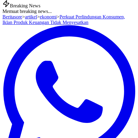
Breaking News
Memuat breaking news...
Beritasore
>
artikel
>
ekonomi
>
Perkuat Perlindungan Konsumen,
Iklan Produk Keuangan Tidak Menyesatkan