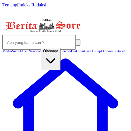
Tentang
|
Indeks
|
Redaksi
Olahraga
Medan
Sumut
Aceh
Nasional
Pendidikan
Opini
Gaya Hidup
Ekonomi
Editorial