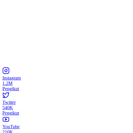
Instagram
1.2M
Pengikut
Twitter
540K
Pengikut
YouTube
210K