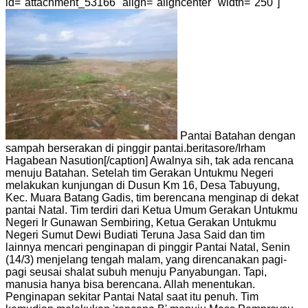
id="attachment_53166" align="aligncenter" width="250"]
Pantai Batahan dengan
sampah berserakan di pinggir pantai.beritasore/Irham
Hagabean Nasution[/caption] Awalnya sih, tak ada rencana
menuju Batahan. Setelah tim Gerakan Untukmu Negeri
melakukan kunjungan di Dusun Km 16, Desa Tabuyung,
Kec. Muara Batang Gadis, tim berencana menginap di dekat
pantai Natal. Tim terdiri dari Ketua Umum Gerakan Untukmu
Negeri Ir Gunawan Sembiring, Ketua Gerakan Untukmu
Negeri Sumut Dewi Budiati Teruna Jasa Said dan tim
lainnya mencari penginapan di pinggir Pantai Natal, Senin
(14/3) menjelang tengah malam, yang direncanakan pagi-
pagi seusai shalat subuh menuju Panyabungan. Tapi,
manusia hanya bisa berencana. Allah menentukan.
Penginapan sekitar Pantai Natal saat itu penuh. Tim