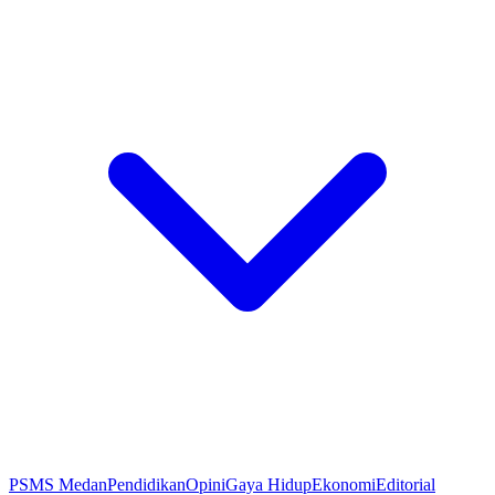
PSMS Medan
Pendidikan
Opini
Gaya Hidup
Ekonomi
Editorial