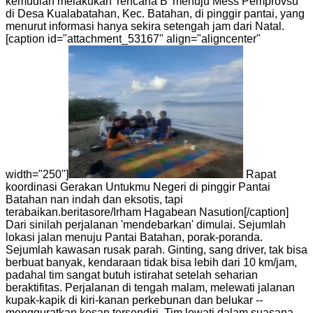
kemudian melakukan 'rencana B' menuju Mess Pemprovsu
di Desa Kualabatahan, Kec. Batahan, di pinggir pantai, yang
menurut informasi hanya sekira setengah jam dari Natal.
[caption id="attachment_53167" align="aligncenter"
width="250"]
Rapat
koordinasi Gerakan Untukmu Negeri di pinggir Pantai
Batahan nan indah dan eksotis, tapi
terabaikan.beritasore/Irham Hagabean Nasution[/caption]
Dari sinilah perjalanan 'mendebarkan' dimulai. Sejumlah
lokasi jalan menuju Pantai Batahan, porak-poranda.
Sejumlah kawasan rusak parah. Ginting, sang driver, tak bisa
berbuat banyak, kendaraan tidak bisa lebih dari 10 km/jam,
padahal tim sangat butuh istirahat setelah seharian
beraktifitas. Perjalanan di tengah malam, melewati jalanan
kupak-kapik di kiri-kanan perkebunan dan belukar --
mengguratkan kesan tersendiri. Tim lewati dalam suasana