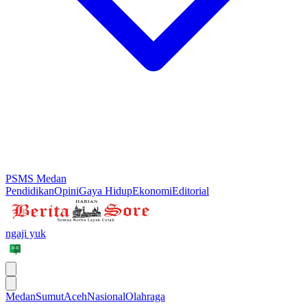
PSMS Medan
Pendidikan
Opini
Gaya Hidup
Ekonomi
Editorial
ngaji yuk
Medan
Sumut
Aceh
Nasional
Olahraga