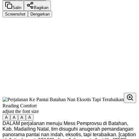
Salin
Bagikan
Screenshot
Dengarkan
Reading Comfort
adjust the font size
A
A
A
A
DALAM perjalanan menuju Mess Pemprovsu di Batahan,
Kab. Madailing Natal, tim disuguhi anugerah pemandangan
panorama pantai nan indah, eksotis, tapi terabaikan. [caption