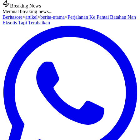
Breaking News
Memuat breaking news...
Beritasore
>
artikel
>
berita-utama
>
Perjalanan Ke Pantai Batahan Nan
Eksotis Tapi Terabaikan