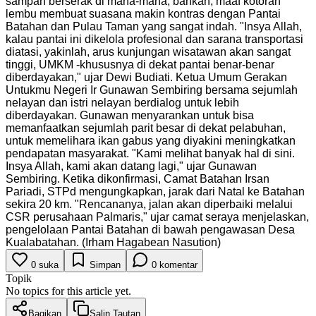
sampah berserak di mana-mana, bahkan, maaf kotoran
lembu membuat suasana makin kontras dengan Pantai
Batahan dan Pulau Taman yang sangat indah. "Insya Allah,
kalau pantai ini dikelola profesional dan sarana transportasi
diatasi, yakinlah, arus kunjungan wisatawan akan sangat
tinggi, UMKM -khususnya di dekat pantai benar-benar
diberdayakan," ujar Dewi Budiati. Ketua Umum Gerakan
Untukmu Negeri Ir Gunawan Sembiring bersama sejumlah
nelayan dan istri nelayan berdialog untuk lebih
diberdayakan. Gunawan menyarankan untuk bisa
memanfaatkan sejumlah parit besar di dekat pelabuhan,
untuk memelihara ikan gabus yang diyakini meningkatkan
pendapatan masyarakat. "Kami melihat banyak hal di sini.
Insya Allah, kami akan datang lagi," ujar Gunawan
Sembiring. Ketika dikonfirmasi, Camat Batahan Irsan
Pariadi, STPd mengungkapkan, jarak dari Natal ke Batahan
sekira 20 km. "Rencananya, jalan akan diperbaiki melalui
CSR perusahaan Palmaris," ujar camat seraya menjelaskan,
pengelolaan Pantai Batahan di bawah pengawasan Desa
Kualabatahan. (Irham Hagabean Nasution)
0
suka
Simpan
0
komentar
Topik
No topics for this article yet.
Bagikan
Salin Tautan