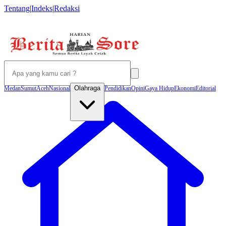
Tentang
|
Indeks
|
Redaksi
Olahraga
Medan
Sumut
Aceh
Nasional
Pendidikan
Opini
Gaya Hidup
Ekonomi
Editorial