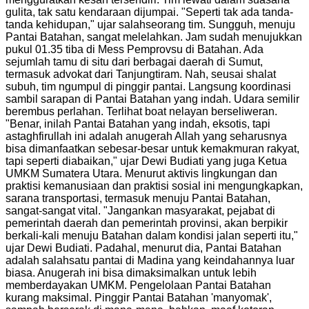
gulita, tak satu kendaraan dijumpai. "Seperti tak ada tanda-
tanda kehidupan," ujar salahseorang tim. Sungguh, menuju
Pantai Batahan, sangat melelahkan. Jam sudah menujukkan
pukul 01.35 tiba di Mess Pemprovsu di Batahan. Ada
sejumlah tamu di situ dari berbagai daerah di Sumut,
termasuk advokat dari Tanjungtiram. Nah, seusai shalat
subuh, tim ngumpul di pinggir pantai. Langsung koordinasi
sambil sarapan di Pantai Batahan yang indah. Udara semilir
berembus perlahan. Terlihat boat nelayan berseliweran.
"Benar, inilah Pantai Batahan yang indah, eksotis, tapi
astaghfirullah ini adalah anugerah Allah yang seharusnya
bisa dimanfaatkan sebesar-besar untuk kemakmuran rakyat,
tapi seperti diabaikan," ujar Dewi Budiati yang juga Ketua
UMKM Sumatera Utara. Menurut aktivis lingkungan dan
praktisi kemanusiaan dan praktisi sosial ini mengungkapkan,
sarana transportasi, termasuk menuju Pantai Batahan,
sangat-sangat vital. "Jangankan masyarakat, pejabat di
pemerintah daerah dan pemerintah provinsi, akan berpikir
berkali-kali menuju Batahan dalam kondisi jalan seperti itu,"
ujar Dewi Budiati. Padahal, menurut dia, Pantai Batahan
adalah salahsatu pantai di Madina yang keindahannya luar
biasa. Anugerah ini bisa dimaksimalkan untuk lebih
memberdayakan UMKM. Pengelolaan Pantai Batahan
kurang maksimal. Pinggir Pantai Batahan 'manyomak',