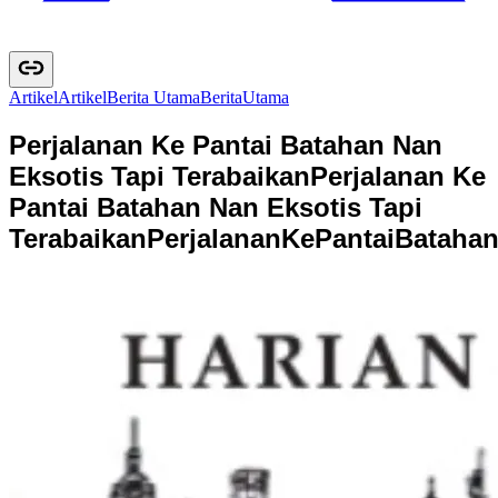
Artikel
A
r
t
i
k
e
l
Berita Utama
B
e
r
i
t
a
U
t
a
m
a
Perjalanan Ke Pantai Batahan Nan
Eksotis Tapi Terabaikan
Perjalanan Ke
Pantai Batahan Nan Eksotis Tapi
Terabaikan
P
e
r
j
a
l
a
n
a
n
K
e
P
a
n
t
a
i
B
a
t
a
h
a