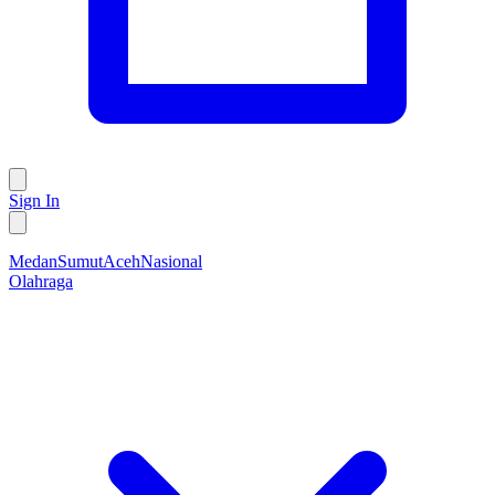
Sign In
Medan
Sumut
Aceh
Nasional
Olahraga