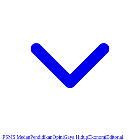
PSMS Medan
Pendidikan
Opini
Gaya Hidup
Ekonomi
Editorial