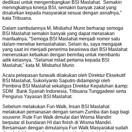
dedikasi untuk mengembangkan BSI Maslahat. Semakin
meningkatnya kinerja BSI, semakin banyak zakat yang
disalurkan kepada masyarakat sesuai dengan asnafnya,”
kata Tribuana.
Dalam sambutannya M. Misbahul Munir berharap semoga
BSI Maslahat semakin banyak yang dapat merasakan
manfaatnya. “Semoga BSI Maslahat menjadi nomor satu
dalam menebar kemaslahatan. Selain itu, saya mengajak
yang saat ini menjadi penerima beasiswa dari BSI Maslahat
meneruskan kebaikan dengan berinfaq untuk membantu
adik kelasnya. "Selamat milad pertama kepada BSI
Maslahat," kata M. Misbahul Munir.
Acara pelepasan funwalk dilakukan oleh Direktur Eksekutif
BSI Maslahat, Sukoriyanto Saputro didampingi oleh
Pembina BSI Maslahat sekaligus Direktur Kepatuhan &amp;
SDM Bank Syariah Indonesia, Tribuana Tunggadewi serta
Pengurus Yayasan BSI Maslahat.
Sebelum melakukan Fun Walk, Insan BSI Maslahat
melakukan pemanasan dengan senam Zumba dan bagi bagi
souvenir. Rute Fun Walk dimulai dari Wisma Mandiri
berputar di bundaran HI dan finish di Wisma Mandiri.
Bersamaan dengan dimulainya Fun Walk Masyarakat sudah