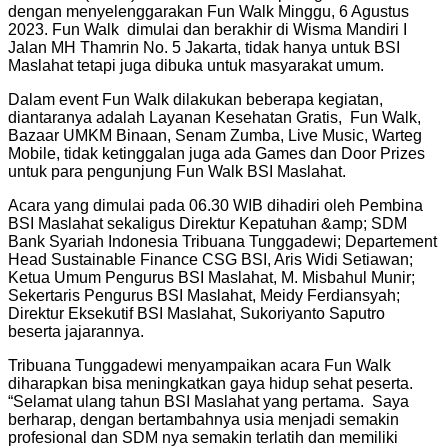
dengan menyelenggarakan Fun Walk Minggu, 6 Agustus
2023. Fun Walk dimulai dan berakhir di Wisma Mandiri I
Jalan MH Thamrin No. 5 Jakarta, tidak hanya untuk BSI
Maslahat tetapi juga dibuka untuk masyarakat umum.
Dalam event Fun Walk dilakukan beberapa kegiatan,
diantaranya adalah Layanan Kesehatan Gratis, Fun Walk,
Bazaar UMKM Binaan, Senam Zumba, Live Music, Warteg
Mobile, tidak ketinggalan juga ada Games dan Door Prizes
untuk para pengunjung Fun Walk BSI Maslahat.
Acara yang dimulai pada 06.30 WIB dihadiri oleh Pembina
BSI Maslahat sekaligus Direktur Kepatuhan &amp; SDM
Bank Syariah Indonesia Tribuana Tunggadewi; Departement
Head Sustainable Finance CSG BSI, Aris Widi Setiawan;
Ketua Umum Pengurus BSI Maslahat, M. Misbahul Munir;
Sekertaris Pengurus BSI Maslahat, Meidy Ferdiansyah;
Direktur Eksekutif BSI Maslahat, Sukoriyanto Saputro
beserta jajarannya.
Tribuana Tunggadewi menyampaikan acara Fun Walk
diharapkan bisa meningkatkan gaya hidup sehat peserta.
“Selamat ulang tahun BSI Maslahat yang pertama. Saya
berharap, dengan bertambahnya usia menjadi semakin
profesional dan SDM nya semakin terlatih dan memiliki