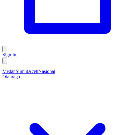
Sign In
Medan
Sumut
Aceh
Nasional
Olahraga