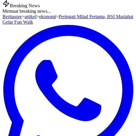
Breaking News
Memuat breaking news...
Beritasore
>
artikel
>
ekonomi
>
Peringati Milad Pertama, BSI Maslahat
Gelar Fun Walk