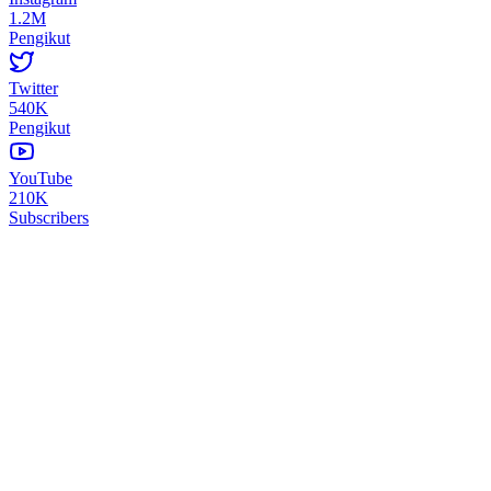
1.2M
Pengikut
Twitter
540K
Pengikut
YouTube
210K
Subscribers