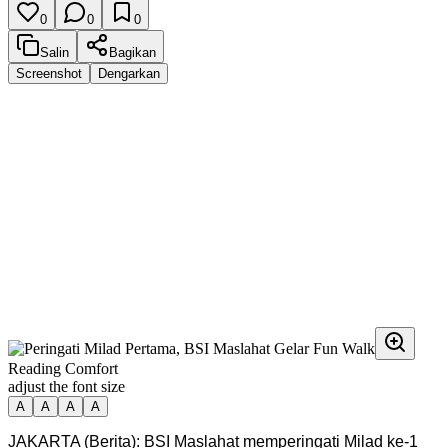
0
0
0
Salin
Bagikan
Screenshot
Dengarkan
Reading Comfort
adjust the font size
A
A
A
A
JAKARTA (Berita): BSI Maslahat memperingati Milad ke-1