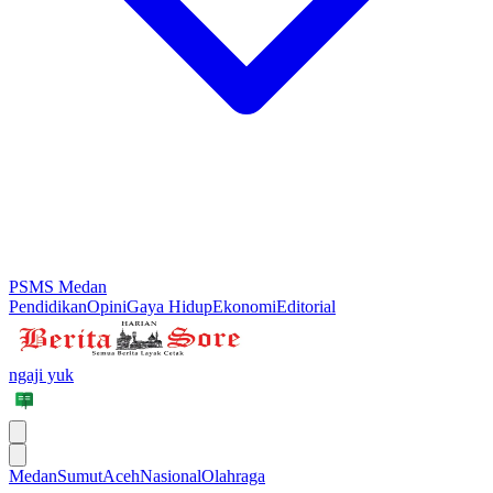
PSMS Medan
Pendidikan
Opini
Gaya Hidup
Ekonomi
Editorial
ngaji yuk
Medan
Sumut
Aceh
Nasional
Olahraga