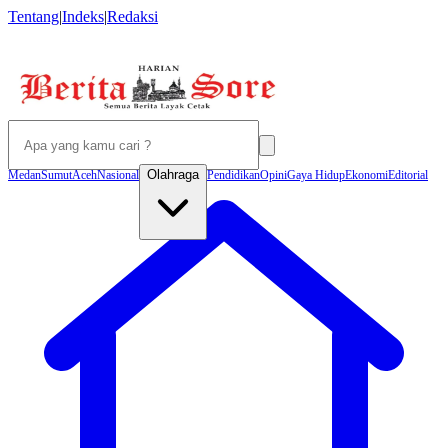
Tentang
|
Indeks
|
Redaksi
Olahraga
Medan
Sumut
Aceh
Nasional
Pendidikan
Opini
Gaya Hidup
Ekonomi
Editorial