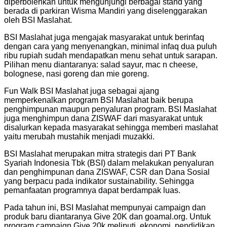
diperbolehkan untuk mengunjungi berbagai stand yang
berada di parkiran Wisma Mandiri yang diselenggarakan
oleh BSI Maslahat.
BSI Maslahat juga mengajak masyarakat untuk berinfaq
dengan cara yang menyenangkan, minimal infaq dua puluh
ribu rupiah sudah mendapatkan menu sehat untuk sarapan.
Pilihan menu diantaranya: salad sayur, mac n cheese,
bolognese, nasi goreng dan mie goreng.
Fun Walk BSI Maslahat juga sebagai ajang
memperkenalkan program BSI Maslahat baik berupa
penghimpunan maupun penyaluran program. BSI Maslahat
juga menghimpun dana ZISWAF dari masyarakat untuk
disalurkan kepada masyarakat sehingga memberi maslahat
yaitu merubah mustahik menjadi muzakki.
BSI Maslahat merupakan mitra strategis dari PT Bank
Syariah Indonesia Tbk (BSI) dalam melakukan penyaluran
dan penghimpunan dana ZISWAF, CSR dan Dana Sosial
yang berpacu pada indikator sustainability. Sehingga
pemanfaatan programnya dapat berdampak luas.
Pada tahun ini, BSI Maslahat mempunyai campaign dan
produk baru diantaranya Give 20K dan goamal.org. Untuk
program campaign Give 20k meliputi, ekonomi, pendidikan,