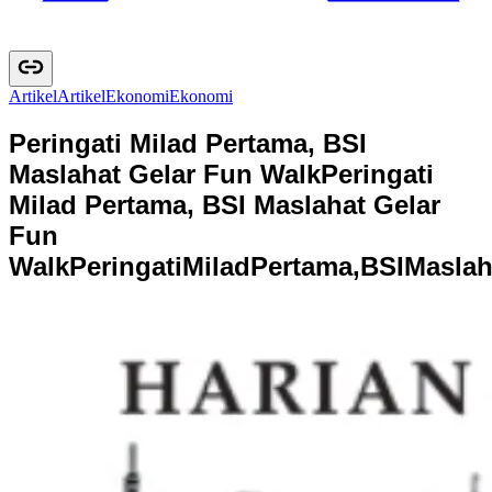
Artikel
A
r
t
i
k
e
l
Ekonomi
E
k
o
n
o
m
i
Peringati Milad Pertama, BSI
Maslahat Gelar Fun Walk
Peringati
Milad Pertama, BSI Maslahat Gelar
Fun
Walk
P
e
r
i
n
g
a
t
i
M
i
l
a
d
P
e
r
t
a
m
a
,
B
S
I
M
a
s
l
a