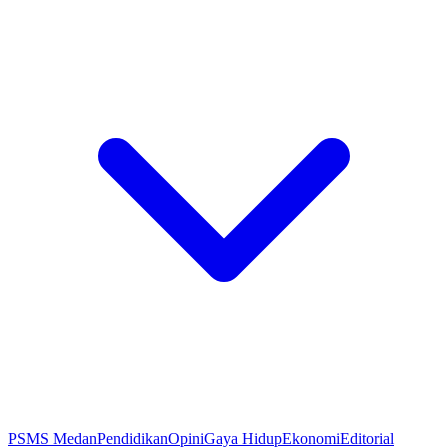
PSMS Medan
Pendidikan
Opini
Gaya Hidup
Ekonomi
Editorial