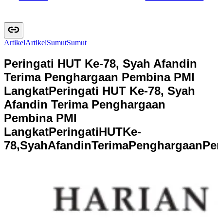
Artikel
A
r
t
i
k
e
l
Sumut
S
u
m
u
t
Peringati HUT Ke-78, Syah Afandin
Terima Penghargaan Pembina PMI
Langkat
Peringati HUT Ke-78, Syah
Afandin Terima Penghargaan
Pembina PMI
Langkat
P
e
r
i
n
g
a
t
i
H
U
T
K
e
-
7
8
,
S
y
a
h
A
f
a
n
d
i
n
T
e
r
i
m
a
P
e
n
g
h
a
r
g
a
a
n
P
e