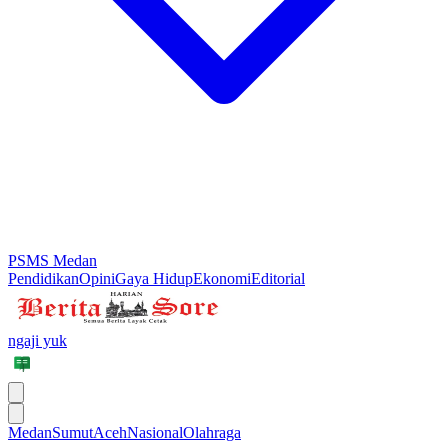
PSMS Medan
Pendidikan
Opini
Gaya Hidup
Ekonomi
Editorial
ngaji yuk
Medan
Sumut
Aceh
Nasional
Olahraga