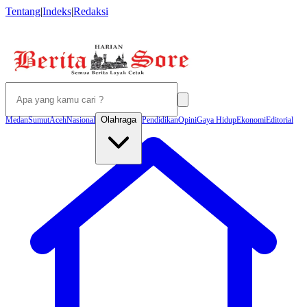
Tentang
|
Indeks
|
Redaksi
Olahraga
Medan
Sumut
Aceh
Nasional
Pendidikan
Opini
Gaya Hidup
Ekonomi
Editorial