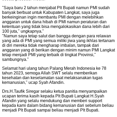
"
Saya baru 2 tahun menjabat Plt Bupati namun PMI sudah
banyak berbuat untuk Kabupaten Langkat, saya juga
berkeinginan ingin membantu PMI dengan melebihkan
anggaran untuk dana hibah di PMI namun peraturan dan
ketentuan yang tidak bisa mengalokasikan dana lebih dari
100 juta," ungkapnya.
"
"
Namun saya tetap salut dan bangga dengan para relawan
yang ada di PMI yang semua miliki jiwa yang ikhlas tertanam
di diri mereka tidak mengharap imbalan, tampak dari
anggaran yang di berikan dengan minim namun PMI Langkat
tetap menjadi PMI yang terbaik di tingkat Provinsi,"
sambungnya.
"
Selamat hari ulang tahun Palang Merah Indonesia ke 78
tahun 2023, semoga Allah SWT selalu memberikan
kesehatan dan keselamatan saat melaksanakan tugas
kemanusian," ucap Syah Afandin.
Drs.H.Taufik Siregar selaku ketua panitia menyampaikan
ucapan terima kasih kepada Plt Bupati Langkat H.Syah
Afandin yang selalu mendukung dan memberi support
kepada kami dalam bidang kemanusian dari sebelum beliau
menjadi Plt Bupati sampai beliau menjadi Plt Bupati.