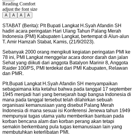
Reading Comfort
adjust the font size
A
A
A
A
STABAT (Berita): Plt Bupati Langkat H.Syah Afandin SH
hadiri acara peringatan Hari Ulang Tahun Palang Merah
Indonesia (PMI) Kabupaten Langkat, bertempat di Alun-alun
T. Amir Hamzah Stabat, Kamis, (21/9/2023).
Sebanyak 2000 orang mengikuti kegiatan peringatan PMI ke
78 ini, PMI Langkat menggelar acara donor darah dan jalan
Sehat yang diikuti dari anggota Batalyon Marinir 8, Anggota
Raider 100/PS, PMI terdekat dari PMI Kabupaten, Relawan
dan PMR.
Plt.Bupati Langkat H.Syah Afandin SH menyampaikan
sebagaimana kita ketahui bahwa pada tanggal 17 september
1945 menjadi hari yang bersejarah bagi bangsa Indonesia di
mana pada tanggal tersebut telah dilahirkan sebuah
organisasi kemanusiaan yang disebut Palang Merah
Indonesia di mana sesuai isi Konferensi Jenewa tahun 1949
mempunyai tugas utama yaitu memberikan bantuan pada
korban bencana alam dan korban perang akan tetapi
semakin berkembang pula tugas kemanusiaan lain yang
membutuhkan keterlibatan PMI.