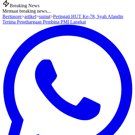
Breaking News
Memuat breaking news...
Beritasore
>
artikel
>
sumut
>
Peringati HUT Ke-78, Syah Afandin
Terima Penghargaan Pembina PMI Langkat