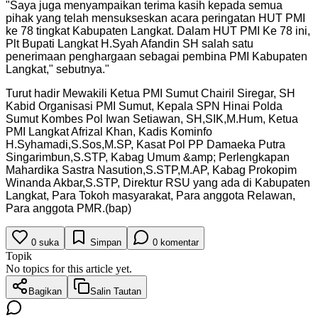
"
Saya juga menyampaikan terima kasih kepada semua
pihak yang telah mensukseskan acara peringatan HUT PMI
ke 78 tingkat Kabupaten Langkat. Dalam HUT PMI Ke 78 ini,
Plt Bupati Langkat H.Syah Afandin SH salah satu
penerimaan penghargaan sebagai pembina PMI Kabupaten
Langkat," sebutnya.
"
Turut hadir Mewakili Ketua PMI Sumut Chairil Siregar, SH
Kabid Organisasi PMI Sumut, Kepala SPN Hinai Polda
Sumut Kombes Pol Iwan Setiawan, SH,SIK,M.Hum, Ketua
PMI Langkat Afrizal Khan, Kadis Kominfo
H.Syhamadi,S.Sos,M.SP, Kasat Pol PP Damaeka Putra
Singarimbun,S.STP, Kabag Umum &amp; Perlengkapan
Mahardika Sastra Nasution,S.STP,M.AP, Kabag Prokopim
Winanda Akbar,S.STP, Direktur RSU yang ada di Kabupaten
Langkat, Para Tokoh masyarakat, Para anggota Relawan,
Para anggota PMR.(bap)
0
suka
Simpan
0
komentar
Topik
No topics for this article yet.
Bagikan
Salin Tautan