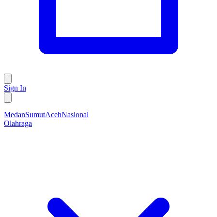
Sign In
Medan
Sumut
Aceh
Nasional
Olahraga