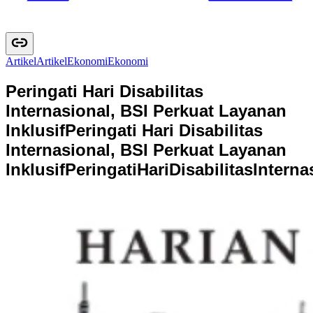
Artikel
A
r
t
i
k
e
l
Ekonomi
E
k
o
n
o
m
i
Peringati Hari Disabilitas
Internasional, BSI Perkuat Layanan
Inklusif
Peringati Hari Disabilitas
Internasional, BSI Perkuat Layanan
Inklusif
P
e
r
i
n
g
a
t
i
H
a
r
i
D
i
s
a
b
i
l
i
t
a
s
I
n
t
e
r
n
a