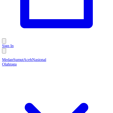
Sign In
Medan
Sumut
Aceh
Nasional
Olahraga