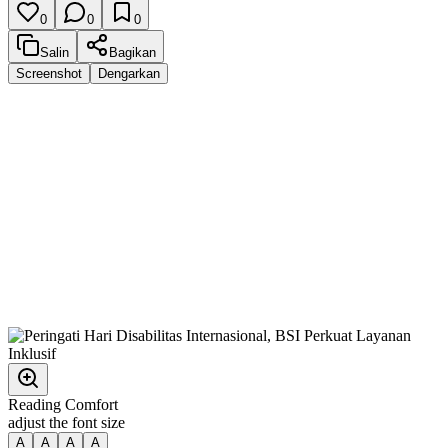
0
0
0
Salin
Bagikan
Screenshot
Dengarkan
Reading Comfort
adjust the font size
A
A
A
A