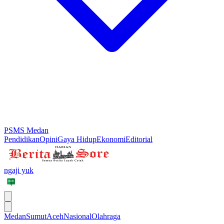
PSMS Medan
Pendidikan
Opini
Gaya Hidup
Ekonomi
Editorial
ngaji yuk
Medan
Sumut
Aceh
Nasional
Olahraga