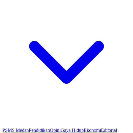
PSMS Medan
Pendidikan
Opini
Gaya Hidup
Ekonomi
Editorial