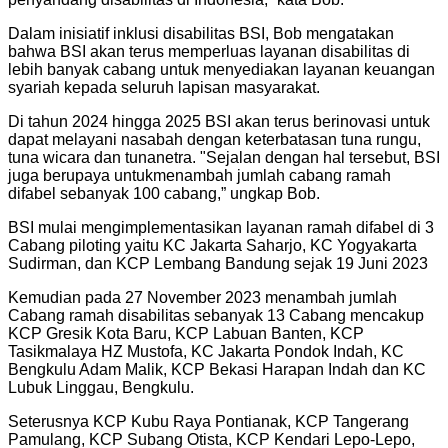
Dalam inisiatif inklusi disabilitas BSI, Bob mengatakan
bahwa BSI akan terus memperluas layanan disabilitas di
lebih banyak cabang untuk menyediakan layanan keuangan
syariah kepada seluruh lapisan masyarakat.
Di tahun 2024 hingga 2025 BSI akan terus berinovasi untuk
dapat melayani nasabah dengan keterbatasan tuna rungu,
tuna wicara dan tunanetra. "Sejalan dengan hal tersebut, BSI
juga berupaya untukmenambah jumlah cabang ramah
difabel sebanyak 100 cabang,” ungkap Bob.
BSI mulai mengimplementasikan layanan ramah difabel di 3
Cabang piloting yaitu KC Jakarta Saharjo, KC Yogyakarta
Sudirman, dan KCP Lembang Bandung sejak 19 Juni 2023
Kemudian pada 27 November 2023 menambah jumlah
Cabang ramah disabilitas sebanyak 13 Cabang mencakup
KCP Gresik Kota Baru, KCP Labuan Banten, KCP
Tasikmalaya HZ Mustofa, KC Jakarta Pondok Indah, KC
Bengkulu Adam Malik, KCP Bekasi Harapan Indah dan KC
Lubuk Linggau, Bengkulu.
Seterusnya KCP Kubu Raya Pontianak, KCP Tangerang
Pamulang, KCP Subang Otista, KCP Kendari Lepo-Lepo,