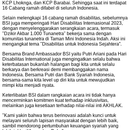
KCP Lhoknga, dan KCP Barabai. Sehingga saat ini terdapat
16 Cabang ramah difabel di seluruh Indonesia.
Selain melengkapi 16 cabang ramah disabilitas, sebelumnya
BSI juga memperingati Hari Disabilitas Internasional 2023,
dengan menyelenggarakan serangkaian acara, termasuk
"Dzikir Akbar 1.000 Tunanetra" bekerja sama dengan
komunitas tunanetra di Taman Mini Indonesia Indah. Aksi ini
mengangkat tema "Disabilitas untuk Indonesia Sejahtera”.
Bersama Brand Ambassador BSI yaitu Putri Ariani pada Hari
Disabilitas International juga mengingatkan selalu bahwa
keterbatasan bukanlah halangan bagi kita untuk selalu
berkarya dan berkreasi demi membanggakan nama
Indonesia. Bersama Putri dan Bank Syariah Indonesia,
bersama-sama kita level up diri kita untuk mewujudkan
mimpi kita menjadi nyata.
Keterlibatan BSI dalam rangkaian acara ini tidak hanya
mencerminkan komitmen kuat terhadap inklusivitas,
melainkan juga kesetiaan terhadap nilai-nilai inti AKHLAK.
"
Kami yakin bahwa terus berinovasi adalah kunci untuk
melayani seluruh lapisan masyarakat dengan lebih baik,
sambil mendorong pertumbuhan keuangan syariah yang