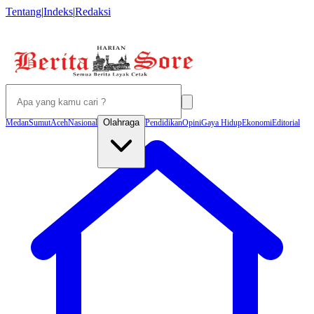
Tentang
|
Indeks
|
Redaksi
Olahraga
Medan
Sumut
Aceh
Nasional
Pendidikan
Opini
Gaya Hidup
Ekonomi
Editorial