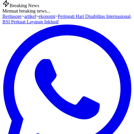
Breaking News
Memuat breaking news...
Beritasore
>
artikel
>
ekonomi
>
Peringati Hari Disabilitas Internasional,
BSI Perkuat Layanan Inklusif