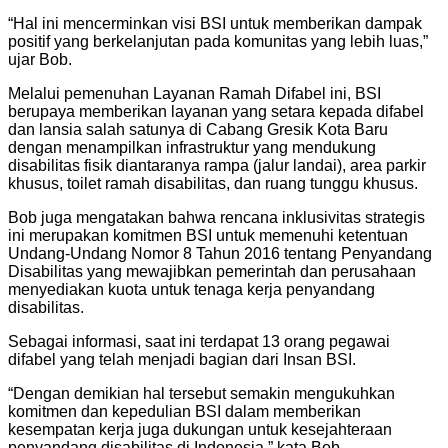
“Hal ini mencerminkan visi BSI untuk memberikan dampak
positif yang berkelanjutan pada komunitas yang lebih luas,”
ujar Bob.
Melalui pemenuhan Layanan Ramah Difabel ini, BSI
berupaya memberikan layanan yang setara kepada difabel
dan lansia salah satunya di Cabang Gresik Kota Baru
dengan menampilkan infrastruktur yang mendukung
disabilitas fisik diantaranya rampa (jalur landai), area parkir
khusus, toilet ramah disabilitas, dan ruang tunggu khusus.
Bob juga mengatakan bahwa rencana inklusivitas strategis
ini merupakan komitmen BSI untuk memenuhi ketentuan
Undang-Undang Nomor 8 Tahun 2016 tentang Penyandang
Disabilitas yang mewajibkan pemerintah dan perusahaan
menyediakan kuota untuk tenaga kerja penyandang
disabilitas.
Sebagai informasi, saat ini terdapat 13 orang pegawai
difabel yang telah menjadi bagian dari Insan BSI.
“Dengan demikian hal tersebut semakin mengukuhkan
komitmen dan kepedulian BSI dalam memberikan
kesempatan kerja juga dukungan untuk kesejahteraan
penyandang disabilitas di Indonesia,” kata Bob.