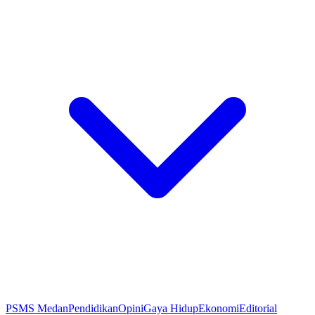
PSMS Medan
Pendidikan
Opini
Gaya Hidup
Ekonomi
Editorial