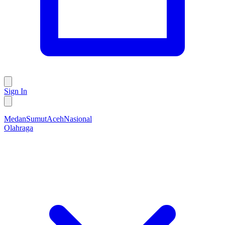
Sign In
Medan
Sumut
Aceh
Nasional
Olahraga