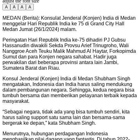
adjust the font size
A
A
A
A
MEDAN (Berita): Konsulat Jenderal (Konjen) India di Medan
menggelar Hari Republik India ke 75 di Grand City Hall
Medan Jumat (26/1/2024) malam.
Peringatan Hari Republik India ke-75 dihadiri PJ Gubsu
Hassanudin diwakili Sekda Provsu Arief Trinugroho, Wali
Nanggroe Aceh Teuku Malik Mahmud Al Haytar, Forkopimda
Sumut dan para Konjen negara sahabat. Hadir juga
perwakilan dari beberapa provinsi antara lain Jambi,
Sumatera Barat dan Riau.
Konsul Jenderal (Konjen) India di Medan Shubham Singh
mengatakan, Indonesia dan India harus saling mendukung
dalam pembangunan negara. Sehingga, kedua negara bisa
tumbuh bersama dan memberikan pelayanan terbaik kepada
masyarakat.
“Sebagai negara, tidak ada yang bisa tumbuh sendiri, kita
harus saling support satu sama lain dan bersama-sama
bergerak ke depan,” kata Shubham Singh.
Menurutnya, hubungan perdagangan Indonesia
menghasilkan nilai dagang yang fantastis. Di tahun 2022-