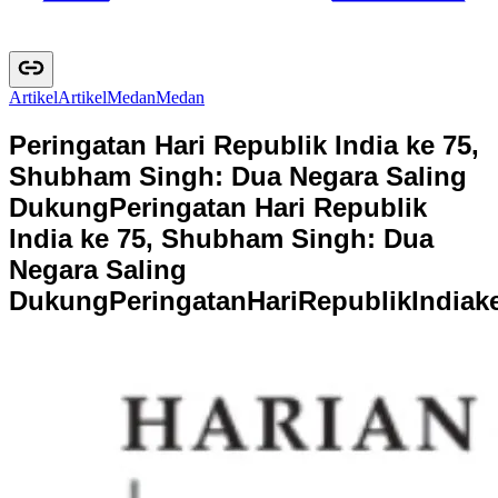
Artikel
A
r
t
i
k
e
l
Medan
M
e
d
a
n
Peringatan Hari Republik India ke 75,
Shubham Singh: Dua Negara Saling
Dukung
Peringatan Hari Republik
India ke 75, Shubham Singh: Dua
Negara Saling
Dukung
P
e
r
i
n
g
a
t
a
n
H
a
r
i
R
e
p
u
b
l
i
k
I
n
d
i
a
k