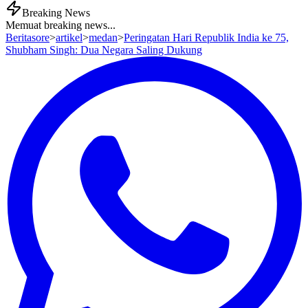
Breaking News
Memuat breaking news...
Beritasore
>
artikel
>
medan
>
Peringatan Hari Republik India ke 75,
Shubham Singh: Dua Negara Saling Dukung