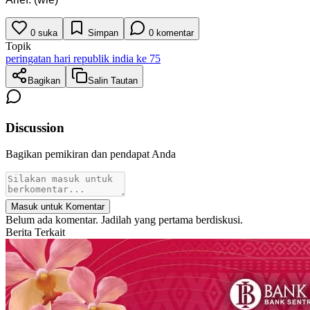
0
suka
Simpan
0
komentar
Topik
peringatan hari republik india ke 75
Bagikan
Salin Tautan
Discussion
Bagikan pemikiran dan pendapat Anda
Masuk untuk Komentar
Belum ada komentar. Jadilah yang pertama berdiskusi.
Berita Terkait