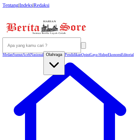
Tentang
|
Indeks
|
Redaksi
Olahraga
Medan
Sumut
Aceh
Nasional
Pendidikan
Opini
Gaya Hidup
Ekonomi
Editorial