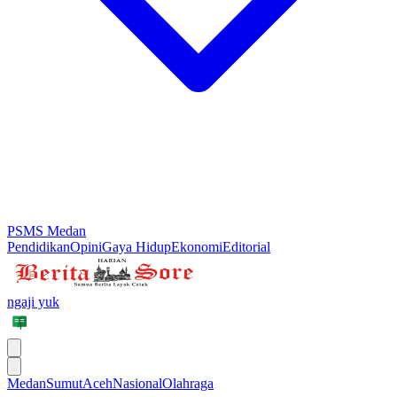
PSMS Medan
Pendidikan
Opini
Gaya Hidup
Ekonomi
Editorial
ngaji yuk
Medan
Sumut
Aceh
Nasional
Olahraga