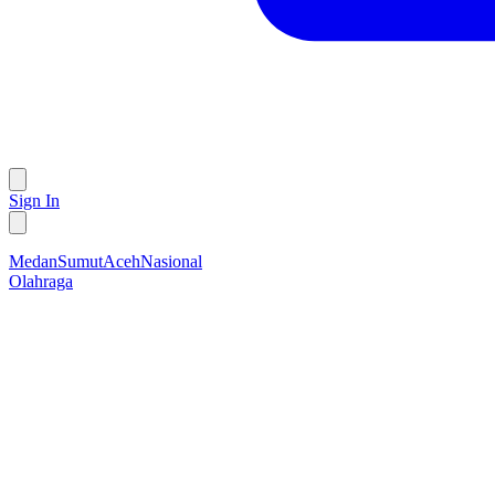
Sign In
Medan
Sumut
Aceh
Nasional
Olahraga