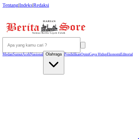
Tentang
|
Indeks
|
Redaksi
Olahraga
Medan
Sumut
Aceh
Nasional
Pendidikan
Opini
Gaya Hidup
Ekonomi
Editorial