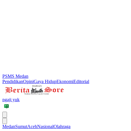
PSMS Medan
Pendidikan
Opini
Gaya Hidup
Ekonomi
Editorial
ngaji yuk
Medan
Sumut
Aceh
Nasional
Olahraga