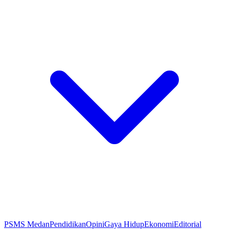
PSMS Medan
Pendidikan
Opini
Gaya Hidup
Ekonomi
Editorial