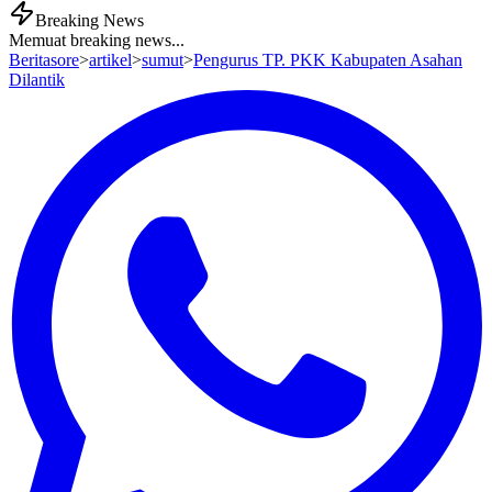
Breaking News
Memuat breaking news...
Beritasore
>
artikel
>
sumut
>
Pengurus TP. PKK Kabupaten Asahan
Dilantik