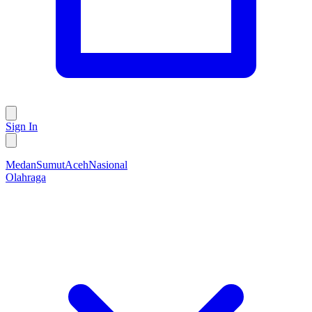
Sign In
Medan
Sumut
Aceh
Nasional
Olahraga