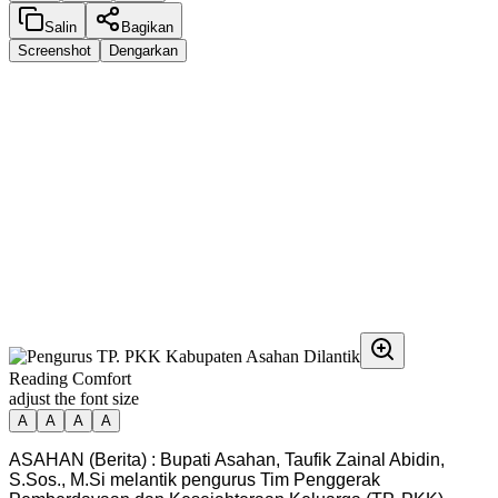
Salin
Bagikan
Screenshot
Dengarkan
Reading Comfort
adjust the font size
A
A
A
A
ASAHAN (Berita) : Bupati Asahan, Taufik Zainal Abidin,
S.Sos., M.Si melantik pengurus Tim Penggerak