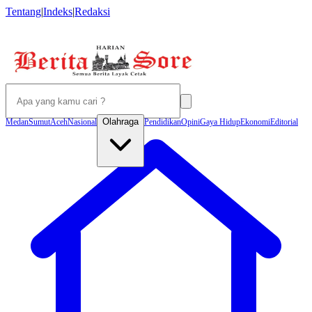
Tentang
|
Indeks
|
Redaksi
Olahraga
Medan
Sumut
Aceh
Nasional
Pendidikan
Opini
Gaya Hidup
Ekonomi
Editorial