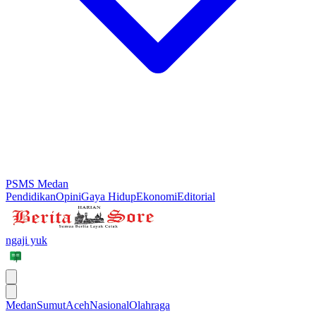
PSMS Medan
Pendidikan
Opini
Gaya Hidup
Ekonomi
Editorial
ngaji yuk
Medan
Sumut
Aceh
Nasional
Olahraga