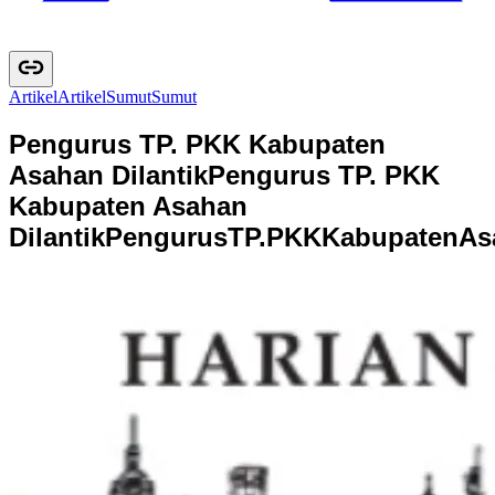
Artikel
A
r
t
i
k
e
l
Sumut
S
u
m
u
t
Pengurus TP. PKK Kabupaten
Asahan Dilantik
Pengurus TP. PKK
Kabupaten Asahan
Dilantik
P
e
n
g
u
r
u
s
T
P
.
P
K
K
K
a
b
u
p
a
t
e
n
A
s