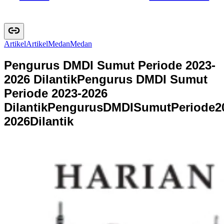
Artikel
A
r
t
i
k
e
l
Medan
M
e
d
a
n
Pengurus DMDI Sumut Periode 2023-
2026 Dilantik
Pengurus DMDI Sumut
Periode 2023-2026
Dilantik
P
e
n
g
u
r
u
s
D
M
D
I
S
u
m
u
t
P
e
r
i
o
d
e
2
2
0
2
6
D
i
l
a
n
t
i
k