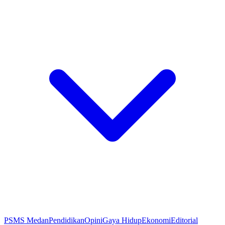
PSMS Medan
Pendidikan
Opini
Gaya Hidup
Ekonomi
Editorial