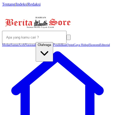
Tentang
|
Indeks
|
Redaksi
Olahraga
Medan
Sumut
Aceh
Nasional
Pendidikan
Opini
Gaya Hidup
Ekonomi
Editorial