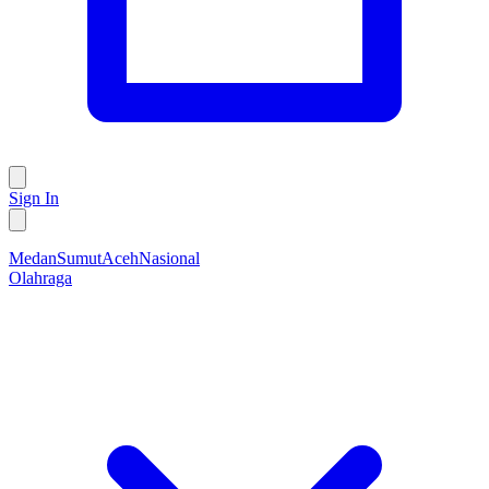
Sign In
Medan
Sumut
Aceh
Nasional
Olahraga