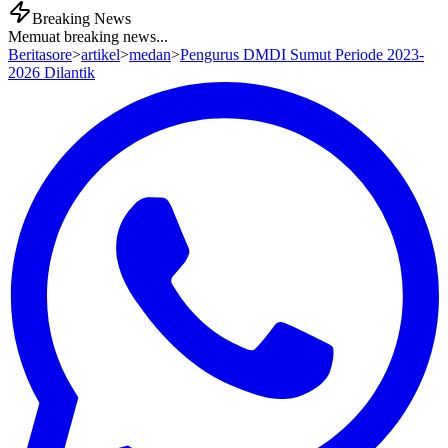
Breaking News
Memuat breaking news...
Beritasore
>
artikel
>
medan
>
Pengurus DMDI Sumut Periode 2023-
2026 Dilantik