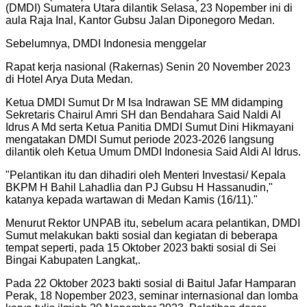
(DMDI) Sumatera Utara dilantik Selasa, 23 Nopember ini di
aula Raja Inal, Kantor Gubsu Jalan Diponegoro Medan.
Sebelumnya, DMDI Indonesia menggelar
Rapat kerja nasional (Rakernas) Senin 20 November 2023
di Hotel Arya Duta Medan.
Ketua DMDI Sumut Dr M Isa Indrawan SE MM didamping
Sekretaris Chairul Amri SH dan Bendahara Said Naldi Al
Idrus A Md serta Ketua Panitia DMDI Sumut Dini Hikmayani
mengatakan DMDI Sumut periode 2023-2026 langsung
dilantik oleh Ketua Umum DMDI Indonesia Said Aldi Al Idrus.
"
Pelantikan itu dan dihadiri oleh Menteri Investasi/ Kepala
BKPM H Bahil Lahadlia dan PJ Gubsu H Hassanudin,"
katanya kepada wartawan di Medan Kamis (16/11).
"
Menurut Rektor UNPAB itu, sebelum acara pelantikan, DMDI
Sumut melakukan bakti sosial dan kegiatan di beberapa
tempat seperti, pada 15 Oktober 2023 bakti sosial di Sei
Bingai Kabupaten Langkat,.
Pada 22 Oktober 2023 bakti sosial di Baitul Jafar Hamparan
Perak, 18 Nopember 2023, seminar internasional dan lomba