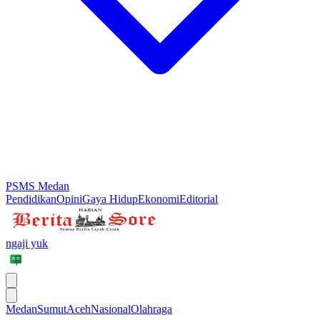
PSMS Medan
Pendidikan
Opini
Gaya Hidup
Ekonomi
Editorial
ngaji yuk
Medan
Sumut
Aceh
Nasional
Olahraga