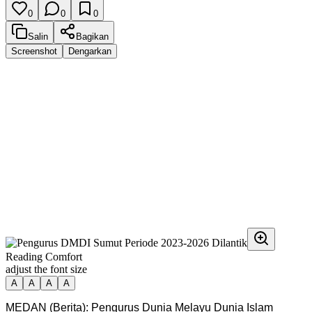
0
0
0
Salin
Bagikan
Screenshot
Dengarkan
Reading Comfort
adjust the font size
A
A
A
A
MEDAN (Berita): Pengurus Dunia Melayu Dunia Islam