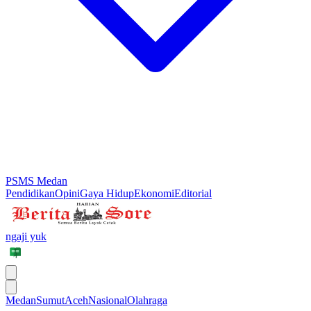
PSMS Medan
Pendidikan
Opini
Gaya Hidup
Ekonomi
Editorial
ngaji yuk
Medan
Sumut
Aceh
Nasional
Olahraga