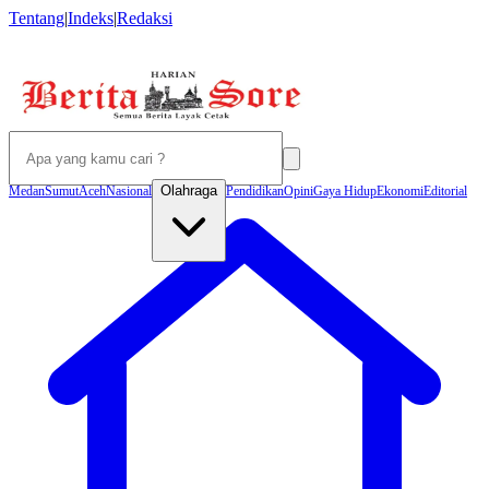
Tentang
|
Indeks
|
Redaksi
Olahraga
Medan
Sumut
Aceh
Nasional
Pendidikan
Opini
Gaya Hidup
Ekonomi
Editorial