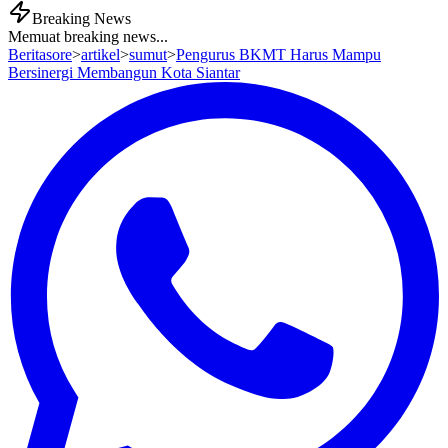
Breaking News
Memuat breaking news...
Beritasore
>
artikel
>
sumut
>
Pengurus BKMT Harus Mampu
Bersinergi Membangun Kota Siantar