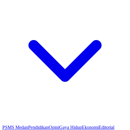
PSMS Medan
Pendidikan
Opini
Gaya Hidup
Ekonomi
Editorial