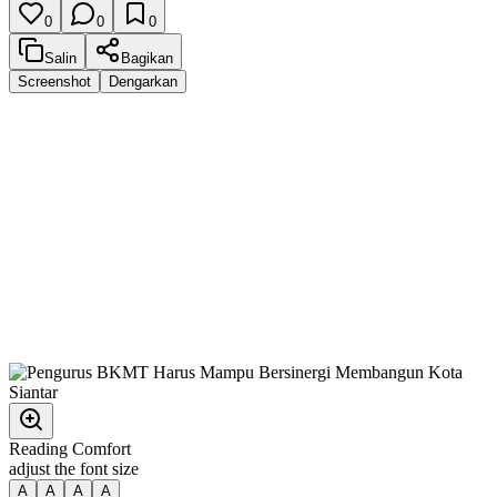
0
0
0
Salin
Bagikan
Screenshot
Dengarkan
Reading Comfort
adjust the font size
A
A
A
A