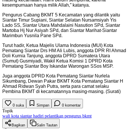
kesempurnaan hanya milik Allah,” katanya.
Pengurus Cabang BKMT 5 Kecamatan yang dilantik yaitu
Siantar Timur Supiani, Siantar Selatan Nursamsiyah Yis
Lado SS, Siantar Utara Mahdalaini Nasution SPd, Siantar
Martoba Hj Nur Asiyah SPd, dan Siantar Marihat-Siantar
Marimbun Yusnila Pane SPd.
Turut hadir, Ketua Majelis Ulama Indonesia (MUI) Kota
Pematang Siantar Drs HM Ali Lubis, anggota DPR RI Ahmad
Doli Kurnia Tanjung, anggota DPRD Sumatera Utara
(Sumut) Gusmiyadi, Wakil Ketua Komisi 1 DPRD Kota
Pematang Siantar Boy Iskandar Warongan SSos MSP.
Juga anggota DPRD Kota Pematang Siantar Nurlela
Sikumbang, Dewan Pakar BKMT Kota Pematang Siantar H
Ahmad Ridwan Syah Putra, serta para camat selaku
Pembina BKMT di kecamatannya masing-masing. (Surati)
0
suka
Simpan
0
komentar
Topik
wali kota siantar hadiri pelantikan pengurus bkmt
Bagikan
Salin Tautan