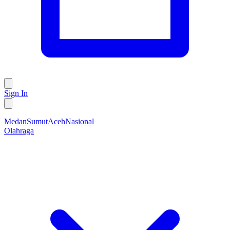
Sign In
Medan
Sumut
Aceh
Nasional
Olahraga