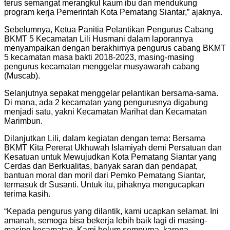
terus semangat merangkul kaum ibu dan mendukung
program kerja Pemerintah Kota Pematang Siantar,” ajaknya.
Sebelumnya, Ketua Panitia Pelantikan Pengurus Cabang
BKMT 5 Kecamatan Lili Husmani dalam laporannya
menyampaikan dengan berakhirnya pengurus cabang BKMT
5 kecamatan masa bakti 2018-2023, masing-masing
pengurus kecamatan menggelar musyawarah cabang
(Muscab).
Selanjutnya sepakat menggelar pelantikan bersama-sama.
Di mana, ada 2 kecamatan yang pengurusnya digabung
menjadi satu, yakni Kecamatan Marihat dan Kecamatan
Marimbun.
Dilanjutkan Lili, dalam kegiatan dengan tema: Bersama
BKMT Kita Pererat Ukhuwah Islamiyah demi Persatuan dan
Kesatuan untuk Mewujudkan Kota Pematang Siantar yang
Cerdas dan Berkualitas, banyak saran dan pendapat,
bantuan moral dan moril dari Pemko Pematang Siantar,
termasuk dr Susanti. Untuk itu, pihaknya mengucapkan
terima kasih.
“Kepada pengurus yang dilantik, kami ucapkan selamat. Ini
amanah, semoga bisa bekerja lebih baik lagi di masing-
masing kecamatan. Kami belum sempurna, karena