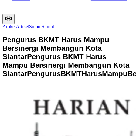
Artikel
A
r
t
i
k
e
l
Sumut
S
u
m
u
t
Pengurus BKMT Harus Mampu
Bersinergi Membangun Kota
Siantar
Pengurus BKMT Harus
Mampu Bersinergi Membangun Kota
Siantar
P
e
n
g
u
r
u
s
B
K
M
T
H
a
r
u
s
M
a
m
p
u
B