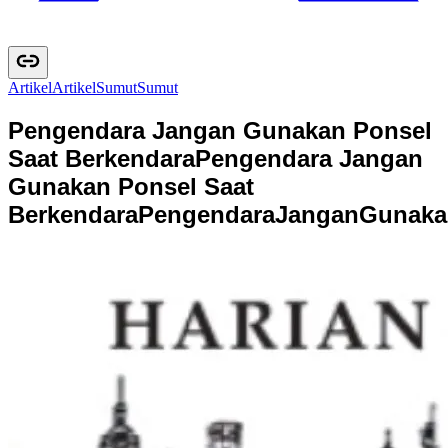
Artikel
A
r
t
i
k
e
l
Sumut
S
u
m
u
t
Pengendara Jangan Gunakan Ponsel
Saat Berkendara
Pengendara Jangan
Gunakan Ponsel Saat
Berkendara
P
e
n
g
e
n
d
a
r
a
J
a
n
g
a
n
G
u
n
a
k
a