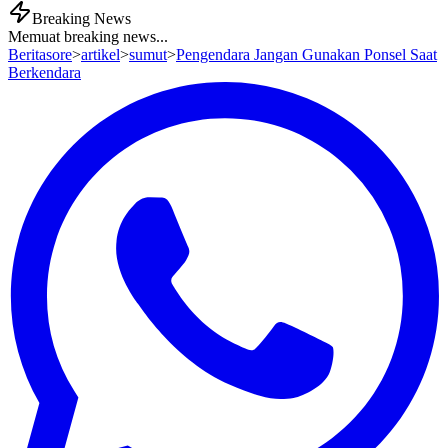
Breaking News
Memuat breaking news...
Beritasore
>
artikel
>
sumut
>
Pengendara Jangan Gunakan Ponsel Saat
Berkendara