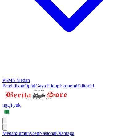
PSMS Medan
Pendidikan
Opini
Gaya Hidup
Ekonomi
Editorial
ngaji yuk
Medan
Sumut
Aceh
Nasional
Olahraga