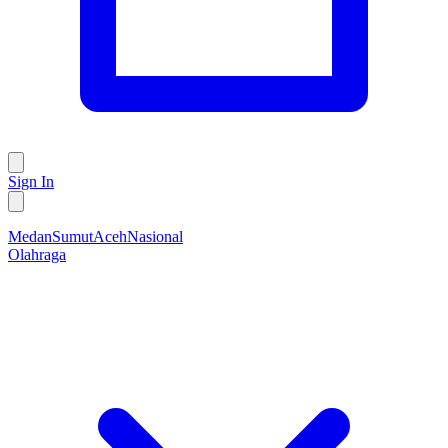
Sign In
Medan
Sumut
Aceh
Nasional
Olahraga