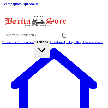
Tentang
|
Indeks
|
Redaksi
Olahraga
Medan
Sumut
Aceh
Nasional
Pendidikan
Opini
Gaya Hidup
Ekonomi
Editorial