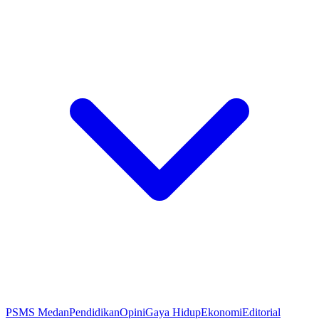
PSMS Medan
Pendidikan
Opini
Gaya Hidup
Ekonomi
Editorial