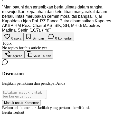
"
Mari patuhi dan tertertibkan berlalulintas dalam rangka
mewujudkan kepatuhan dan ketertiban masyarakat dalam
berlalulintas merupakan cermin moralitas bangsa," ujar
Kapoldasu Irjen Pol. RZ Panca Putra disampaikan Kapolres
AKBP HM Reza Chairul AS, SIK, SH, MH di Mapolres
Madina, Senin (10/7). (irh)
"
0
suka
Simpan
0
komentar
Topik
No topics for this article yet.
Bagikan
Salin Tautan
Discussion
Bagikan pemikiran dan pendapat Anda
Masuk untuk Komentar
Belum ada komentar. Jadilah yang pertama berdiskusi.
Berita Terkait