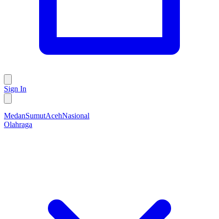
Sign In
Medan
Sumut
Aceh
Nasional
Olahraga