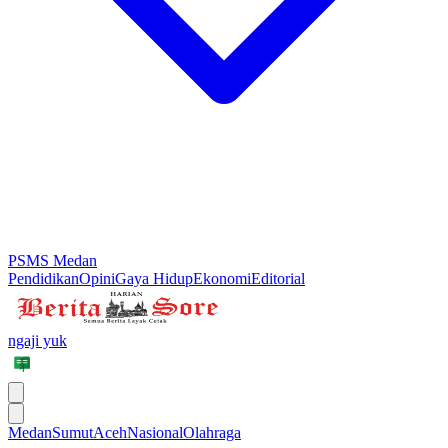
PSMS Medan
Pendidikan
Opini
Gaya Hidup
Ekonomi
Editorial
ngaji yuk
Medan
Sumut
Aceh
Nasional
Olahraga