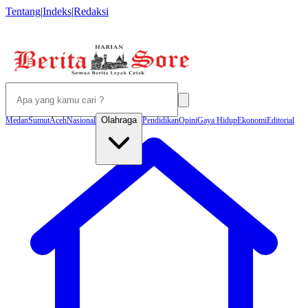
Tentang
|
Indeks
|
Redaksi
Olahraga
Medan
Sumut
Aceh
Nasional
Pendidikan
Opini
Gaya Hidup
Ekonomi
Editorial