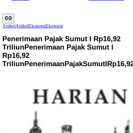
Artikel
A
r
t
i
k
e
l
Ekonomi
E
k
o
n
o
m
i
Penerimaan Pajak Sumut I Rp16,92
Triliun
Penerimaan Pajak Sumut I
Rp16,92
Triliun
P
e
n
e
r
i
m
a
a
n
P
a
j
a
k
S
u
m
u
t
I
R
p
1
6
,
9