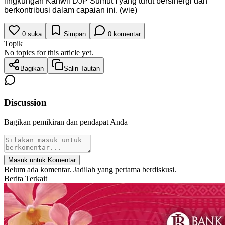
lingkungan Kanwil DJP Sumut I yang turut bersinergi dan
berkontribusi dalam capaian ini. (wie)
0
suka
Simpan
0
komentar
Topik
No topics for this article yet.
Bagikan
Salin Tautan
Discussion
Bagikan pemikiran dan pendapat Anda
Masuk untuk Komentar
Belum ada komentar. Jadilah yang pertama berdiskusi.
Berita Terkait