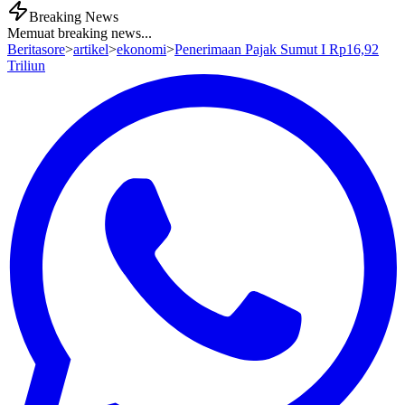
Breaking News
Memuat breaking news...
Beritasore
>
artikel
>
ekonomi
>
Penerimaan Pajak Sumut I Rp16,92
Triliun