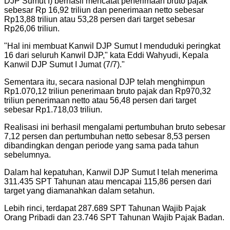
DJP Sumut I) berhasil mencatat penerimaan bruto pajak
sebesar Rp 16,92 triliun dan penerimaan netto sebesar
Rp13,88 triliun atau 53,28 persen dari target sebesar
Rp26,06 triliun.
"
Hal ini membuat Kanwil DJP Sumut I menduduki peringkat
16 dari seluruh Kanwil DJP," kata Eddi Wahyudi, Kepala
Kanwil DJP Sumut I Jumat (7/7).
"
Sementara itu, secara nasional DJP telah menghimpun
Rp1.070,12 triliun penerimaan bruto pajak dan Rp970,32
triliun penerimaan netto atau 56,48 persen dari target
sebesar Rp1.718,03 triliun.
Realisasi ini berhasil mengalami pertumbuhan bruto sebesar
7,12 persen dan pertumbuhan netto sebesar 8,53 persen
dibandingkan dengan periode yang sama pada tahun
sebelumnya.
Dalam hal kepatuhan, Kanwil DJP Sumut I telah menerima
311.435 SPT Tahunan atau mencapai 115,86 persen dari
target yang diamanahkan dalam setahun.
Lebih rinci, terdapat 287.689 SPT Tahunan Wajib Pajak
Orang Pribadi dan 23.746 SPT Tahunan Wajib Pajak Badan.