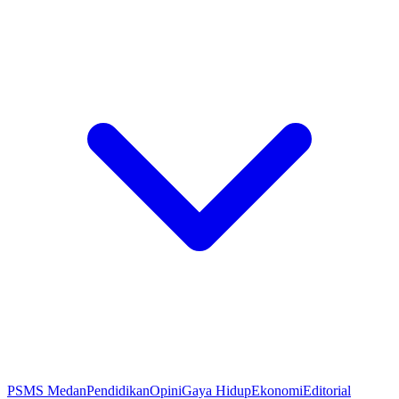
PSMS Medan
Pendidikan
Opini
Gaya Hidup
Ekonomi
Editorial