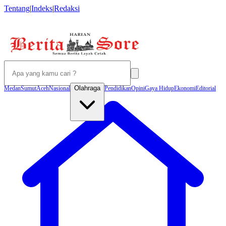
Tentang
|
Indeks
|
Redaksi
Olahraga
Medan
Sumut
Aceh
Nasional
Pendidikan
Opini
Gaya Hidup
Ekonomi
Editorial