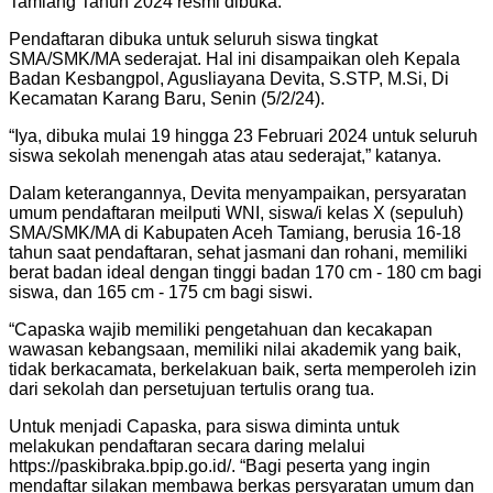
Tamiang Tahun 2024 resmi dibuka.
Pendaftaran dibuka untuk seluruh siswa tingkat
SMA/SMK/MA sederajat. Hal ini disampaikan oleh Kepala
Badan Kesbangpol, Agusliayana Devita, S.STP, M.Si, Di
Kecamatan Karang Baru, Senin (5/2/24).
“Iya, dibuka mulai 19 hingga 23 Februari 2024 untuk seluruh
siswa sekolah menengah atas atau sederajat,” katanya.
Dalam keterangannya, Devita menyampaikan, persyaratan
umum pendaftaran meilputi WNI, siswa/i kelas X (sepuluh)
SMA/SMK/MA di Kabupaten Aceh Tamiang, berusia 16-18
tahun saat pendaftaran, sehat jasmani dan rohani, memiliki
berat badan ideal dengan tinggi badan 170 cm - 180 cm bagi
siswa, dan 165 cm - 175 cm bagi siswi.
“Capaska wajib memiliki pengetahuan dan kecakapan
wawasan kebangsaan, memiliki nilai akademik yang baik,
tidak berkacamata, berkelakuan baik, serta memperoleh izin
dari sekolah dan persetujuan tertulis orang tua.
Untuk menjadi Capaska, para siswa diminta untuk
melakukan pendaftaran secara daring melalui
https://paskibraka.bpip.go.id/. “Bagi peserta yang ingin
mendaftar silakan membawa berkas persyaratan umum dan