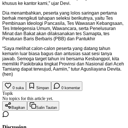
khusus ke kantor kami,” ujar Devi.
Dia menambahkan, peserta yang lolos saringan pertama
berhak mengikuti tahapan seleksi berikutnya, yaitu Tes
Pembinaan Ideologi Pancasila, Tes Wawasan Kebangsaan,
Tes Intelegensia Umum, Wawancara, serta Penelusuran
Minat dan Bakat akan dilaksanakan tes Samapta, tes
Peraturan Baris Berbaris (PBB) dan Pantukhir
“Saya melihat calon-calon peserta yang datang tahun
kemarin luar biasa bagus dan antusias saat sesi tanya
jawab. Semoga target tahun ini bersama Kesbangpol, kita
memiliki Paskibraka tingkat Provinsi dan Nasional dari Aceh
Tamiang dapat terwujud, Aamiin,” tutur Agusliayana Devita.
(hen)
0
suka
Simpan
0
komentar
Topik
No topics for this article yet.
Bagikan
Salin Tautan
Discussion