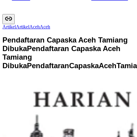
Artikel
A
r
t
i
k
e
l
Aceh
A
c
e
h
Pendaftaran Capaska Aceh Tamiang
Dibuka
Pendaftaran Capaska Aceh
Tamiang
Dibuka
P
e
n
d
a
f
t
a
r
a
n
C
a
p
a
s
k
a
A
c
e
h
T
a
m
i
a