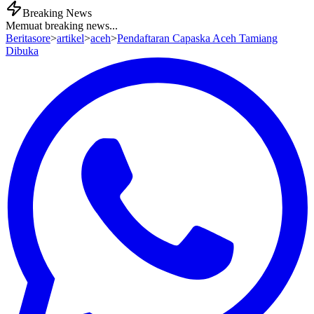
Breaking News
Memuat breaking news...
Beritasore
>
artikel
>
aceh
>
Pendaftaran Capaska Aceh Tamiang
Dibuka