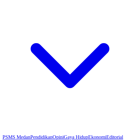
PSMS Medan
Pendidikan
Opini
Gaya Hidup
Ekonomi
Editorial