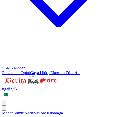
PSMS Medan
Pendidikan
Opini
Gaya Hidup
Ekonomi
Editorial
ngaji yuk
Medan
Sumut
Aceh
Nasional
Olahraga