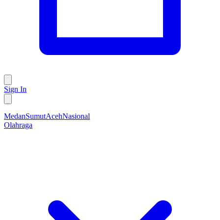
Sign In
Medan
Sumut
Aceh
Nasional
Olahraga