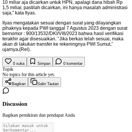
10 miliar aja dicairkan untuk HPN, apalagi dana hibah Rp
1,5 miliar, pastilah dicairkan, ini hanya masalah administrasi
saja,” kata Ilyas.
Ilyas mengatakan sesuai dengan surat yang dilayangkan
pihaknya kepada PWI tanggal 7 Agustus 2023 dengan surat
bernomor : 900/13532/DKI/VIII/2023 bahwa hasil verifikasi
terakhir agar disesuaikan. "Jika berkas telah sesuai, maka
akan di lakukan transfer ke rekeningnya PWI Sumut,"
ujarnya.(Rel).
0
suka
Simpan
0
komentar
Topik
No topics for this article yet.
Bagikan
Salin Tautan
Discussion
Bagikan pemikiran dan pendapat Anda