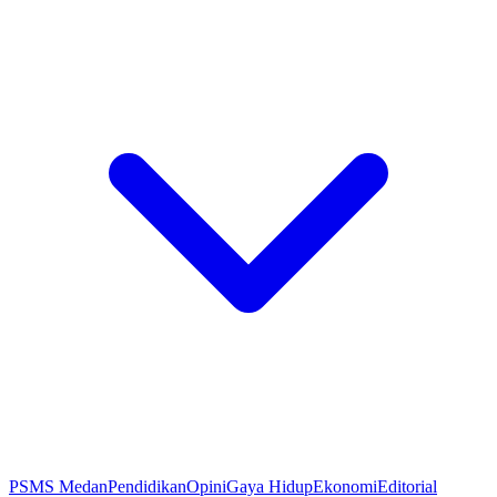
PSMS Medan
Pendidikan
Opini
Gaya Hidup
Ekonomi
Editorial