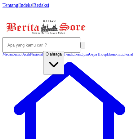
Tentang
|
Indeks
|
Redaksi
Olahraga
Medan
Sumut
Aceh
Nasional
Pendidikan
Opini
Gaya Hidup
Ekonomi
Editorial