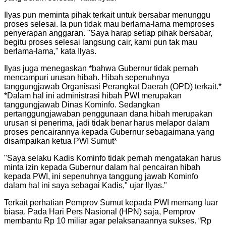
Ilyas pun meminta pihak terkait untuk bersabar menunggu
proses selesai. Ia pun tidak mau berlama-lama memproses
penyerapan anggaran. "Saya harap setiap pihak bersabar,
begitu proses selesai langsung cair, kami pun tak mau
berlama-lama," kata Ilyas.
Ilyas juga menegaskan *bahwa Gubernur tidak pernah
mencampuri urusan hibah. Hibah sepenuhnya
tanggungjawab Organisasi Perangkat Daerah (OPD) terkait.*
*Dalam hal ini administrasi hibah PWI merupakan
tanggungjawab Dinas Kominfo. Sedangkan
pertanggungjawaban penggunaan dana hibah merupakan
urusan si penerima, jadi tidak benar harus melapor dalam
proses pencairannya kepada Gubernur sebagaimana yang
disampaikan ketua PWI Sumut*
"
Saya selaku Kadis Kominfo tidak pernah mengatakan harus
minta izin kepada Gubernur dalam hal pencairan hibah
kepada PWI, ini sepenuhnya tanggung jawab Kominfo
dalam hal ini saya sebagai Kadis," ujar Ilyas.
"
Terkait perhatian Pemprov Sumut kepada PWI memang luar
biasa. Pada Hari Pers Nasional (HPN) saja, Pemprov
membantu Rp 10 miliar agar pelaksanaannya sukses. “Rp