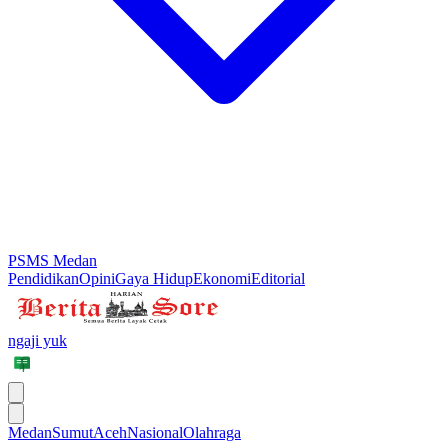
PSMS Medan
Pendidikan
Opini
Gaya Hidup
Ekonomi
Editorial
ngaji yuk
Medan
Sumut
Aceh
Nasional
Olahraga