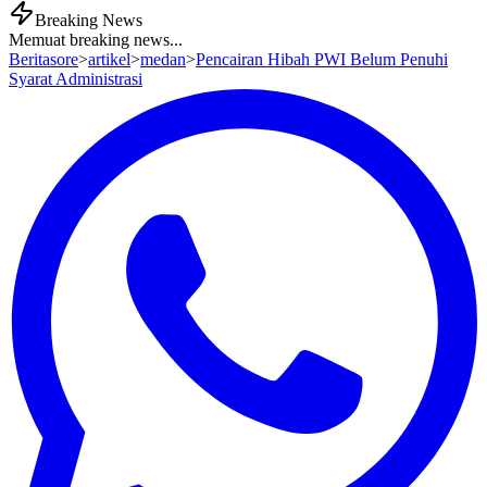
Breaking News
Memuat breaking news...
Beritasore
>
artikel
>
medan
>
Pencairan Hibah PWI Belum Penuhi
Syarat Administrasi