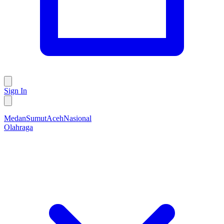
Sign In
Medan
Sumut
Aceh
Nasional
Olahraga