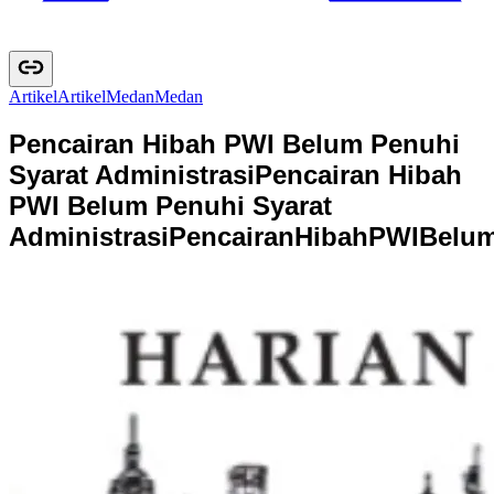
Artikel
A
r
t
i
k
e
l
Medan
M
e
d
a
n
Pencairan Hibah PWI Belum Penuhi
Syarat Administrasi
Pencairan Hibah
PWI Belum Penuhi Syarat
Administrasi
P
e
n
c
a
i
r
a
n
H
i
b
a
h
P
W
I
B
e
l
u