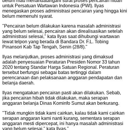
belum mau menandatangani surat proses pencairan hibah
untuk Persatuan Wartawan Indonesia (PWI). Ilyas
menegaskan proses administrasi pencairan yang hingga kini
belum memenuhi syarat.
"
Pencairan belum dilakukan karena masalah administrasi
yang belum selesai, pencairan akan direalisasikan setelah
administrasi selesai," kata Ilyas saat dihubungi wartawan
lewat telpon yang berada di Bandara Dr. F.L. Tobing
Pinansori Kab Tap Tengah, Senin (28/8).
"
Ilyas melanjutkan, proses administrasi yang dimaksud
adalah penyesuaian Peraturan Presiden Nomor 33 tahun
2020 tentang Standar Harga Satuan Regional. Peraturan
tersebut berfungsi sebagai batas tertinggi dalam
perencanaan dan pelaksanaan anggaran pendapatan dan
belanja daerah.
Ilyas mengatakan pencairan pasti akan dilakukan. Sebab,
jika pencairan hibah tidak dilakukan, maka serapan
anggaran belanja Dinas Kominfo Sumut akan berkurang.
"
Tidak mungkin tidak kami cairkan, kalau tidak kami cairkan
serapan anggaran kami nanti kurang, sementara serapan
anggaran mesti dipercepat, ini hanya masalah administrasi
yang belum selesai," kata Ilyas.
"