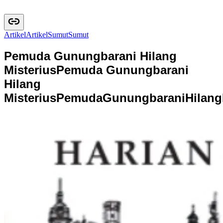
Artikel
A
r
t
i
k
e
l
Sumut
S
u
m
u
t
Pemuda Gunungbarani Hilang
Misterius
Pemuda Gunungbarani
Hilang
Misterius
P
e
m
u
d
a
G
u
n
u
n
g
b
a
r
a
n
i
H
i
l
a
n
g