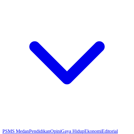
PSMS Medan
Pendidikan
Opini
Gaya Hidup
Ekonomi
Editorial