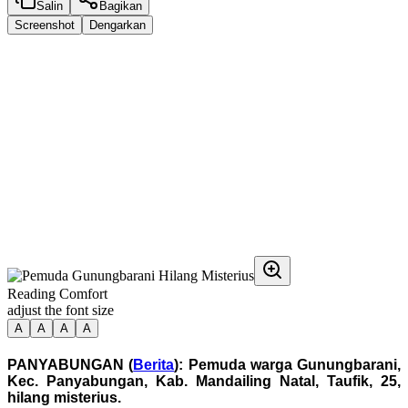
Salin
Bagikan
Screenshot
Dengarkan
Reading Comfort
adjust the font size
A
A
A
A
PANYABUNGAN (
Berita
): Pemuda warga Gunungbarani,
Kec. Panyabungan, Kab. Mandailing Natal, Taufik, 25,
hilang misterius.