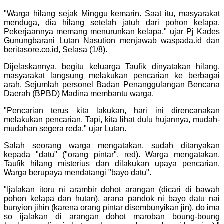
"Warga hilang sejak Minggu kemarin. Saat itu, masyarakat
menduga, dia hilang setelah jatuh dari pohon kelapa.
Pekerjaannya memang menurunkan kelapa," ujar Pj Kades
Gunungbarani Lutan Nasution menjawab waspada.id dan
beritasore.co.id, Selasa (1/8).
Dijelaskannya, begitu keluarga Taufik dinyatakan hilang,
masyarakat langsung melakukan pencarian ke berbagai
arah. Sejumlah personel Badan Penanggulangan Bencana
Daerah (BPBD) Madina membantu warga.
"Pencarian terus kita lakukan, hari ini direncanakan
melakukan pencarian. Tapi, kita lihat dulu hujannya, mudah-
mudahan segera reda," ujar Lutan.
Salah seorang warga mengatakan, sudah ditanyakan
kepada "datu" ("orang pintar", red). Warga mengatakan,
Taufik hilang misterius dan dilakukan upaya pencarian.
Warga berupaya mendatangi "bayo datu".
"Ijalakan itoru ni arambir dohot arangan (dicari di bawah
pohon kelapa dan hutan), arana pandok ni bayo datu nai
bunyion jihin (karena orang pintar disembunyikan jin), do ima
so ijalakan di arangan dohot maroban boung-boung