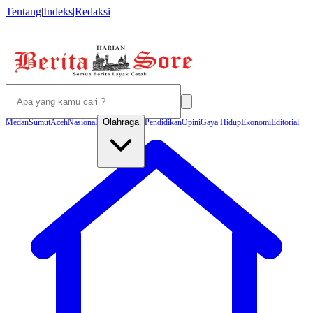
Tentang
|
Indeks
|
Redaksi
Olahraga
Medan
Sumut
Aceh
Nasional
Pendidikan
Opini
Gaya Hidup
Ekonomi
Editorial