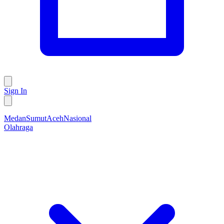
Sign In
Medan
Sumut
Aceh
Nasional
Olahraga