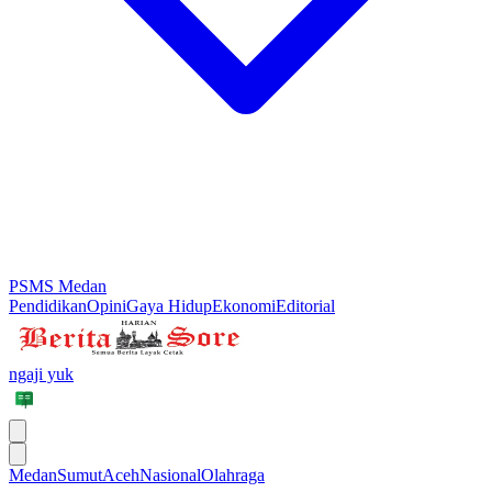
PSMS Medan
Pendidikan
Opini
Gaya Hidup
Ekonomi
Editorial
ngaji yuk
Medan
Sumut
Aceh
Nasional
Olahraga