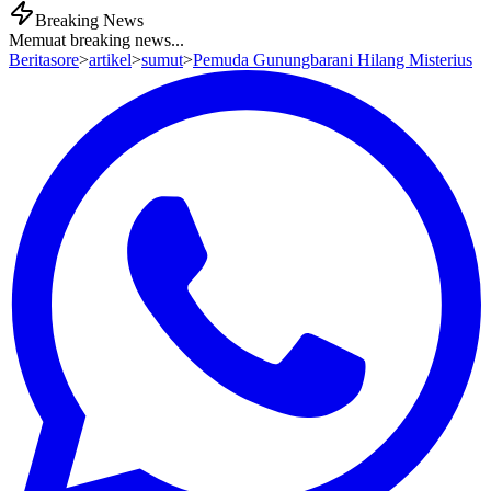
Breaking News
Memuat breaking news...
Beritasore
>
artikel
>
sumut
>
Pemuda Gunungbarani Hilang Misterius