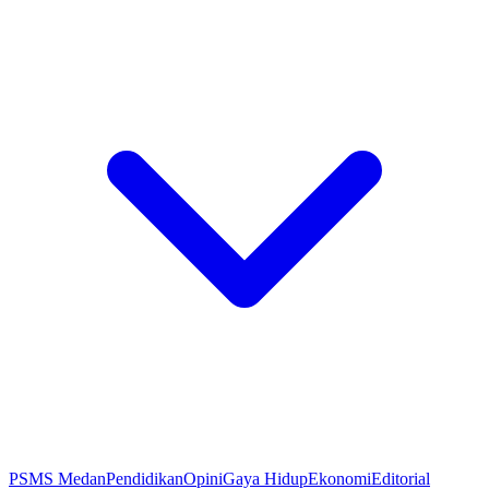
PSMS Medan
Pendidikan
Opini
Gaya Hidup
Ekonomi
Editorial