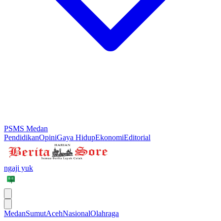
PSMS Medan
Pendidikan
Opini
Gaya Hidup
Ekonomi
Editorial
ngaji yuk
Medan
Sumut
Aceh
Nasional
Olahraga