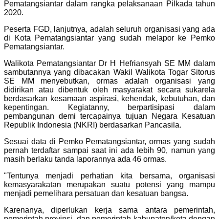
Pematangsiantar dalam rangka pelaksanaan Pilkada tahun
2020.
Peserta FGD, lanjutnya, adalah seluruh organisasi yang ada
di Kota Pematangsiantar yang sudah melapor ke Pemko
Pematangsiantar.
Walikota Pematangsiantar Dr H Hefriansyah SE MM dalam
sambutannya yang dibacakan Wakil Walikota Togar Sitorus
SE MM menyebutkan, ormas adalah organisasi yang
didirikan atau dibentuk oleh masyarakat secara sukarela
berdasarkan kesamaan aspirasi, kehendak, kebutuhan, dan
kepentingan. Kegiatanny, berpartisipasi dalam
pembangunan demi tercapainya tujuan Negara Kesatuan
Republik Indonesia (NKRI) berdasarkan Pancasila.
Sesuai data di Pemko Pematangsiantar, ormas yang sudah
pernah terdaftar sampai saat ini ada lebih 90, namun yang
masih berlaku tanda laporannya ada 46 ormas.
"Tentunya menjadi perhatian kita bersama, organisasi
kemasyarakatan merupakan suatu potensi yang mampu
menjadi pemelihara persatuan dan kesatuan bangsa.
Karenanya, diperlukan kerja sama antara pemerintah,
pemerintah provinsi, dan pemerintah kabupaten/kota dengan