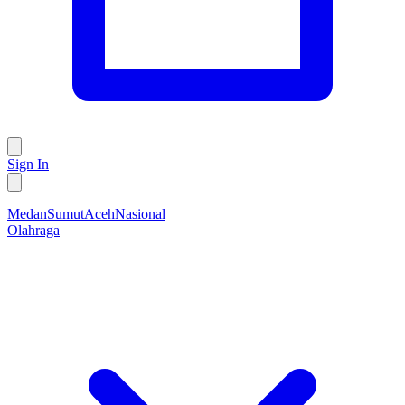
Sign In
Medan
Sumut
Aceh
Nasional
Olahraga