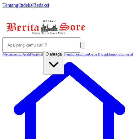
Tentang
|
Indeks
|
Redaksi
Olahraga
Medan
Sumut
Aceh
Nasional
Pendidikan
Opini
Gaya Hidup
Ekonomi
Editorial