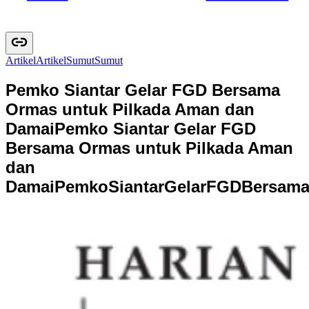
Artikel
A
r
t
i
k
e
l
Sumut
S
u
m
u
t
Pemko Siantar Gelar FGD Bersama
Ormas untuk Pilkada Aman dan
Damai
Pemko Siantar Gelar FGD
Bersama Ormas untuk Pilkada Aman
dan
Damai
P
e
m
k
o
S
i
a
n
t
a
r
G
e
l
a
r
F
G
D
B
e
r
s
a
m