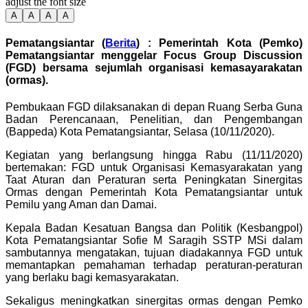
adjust the font size
A
A
A
A
Pematangsiantar (
Berita
) : Pemerintah Kota (Pemko)
Pematangsiantar menggelar Focus Group Discussion
(FGD) bersama sejumlah organisasi kemasayarakatan
(ormas).
Pembukaan FGD dilaksanakan di depan Ruang Serba Guna
Badan Perencanaan, Penelitian, dan Pengembangan
(Bappeda) Kota Pematangsiantar, Selasa (10/11/2020).
Kegiatan yang berlangsung hingga Rabu (11/11/2020)
bertemakan: FGD untuk Organisasi Kemasyarakatan yang
Taat Aturan dan Peraturan serta Peningkatan Sinergitas
Ormas dengan Pemerintah Kota Pematangsiantar untuk
Pemilu yang Aman dan Damai.
Kepala Badan Kesatuan Bangsa dan Politik (Kesbangpol)
Kota Pematangsiantar Sofie M Saragih SSTP MSi dalam
sambutannya mengatakan, tujuan diadakannya FGD untuk
memantapkan pemahaman terhadap peraturan-peraturan
yang berlaku bagi kemasyarakatan.
Sekaligus meningkatkan sinergitas ormas dengan Pemko