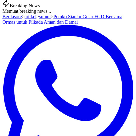
Breaking News
Memuat breaking news...
Beritasore
>
artikel
>
sumut
>
Pemko Siantar Gelar FGD Bersama
Ormas untuk Pilkada Aman dan Damai