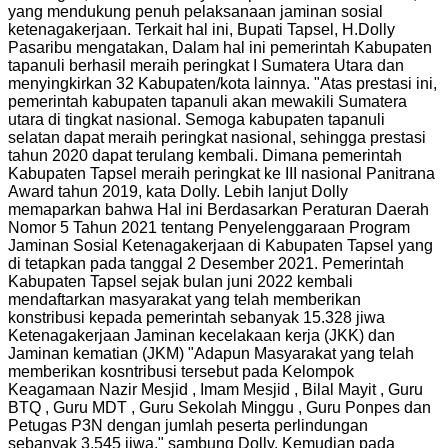
yang mendukung penuh pelaksanaan jaminan sosial
ketenagakerjaan. Terkait hal ini, Bupati Tapsel, H.Dolly
Pasaribu mengatakan, Dalam hal ini pemerintah Kabupaten
tapanuli berhasil meraih peringkat I Sumatera Utara dan
menyingkirkan 32 Kabupaten/kota lainnya. "Atas prestasi ini,
pemerintah kabupaten tapanuli akan mewakili Sumatera
utara di tingkat nasional. Semoga kabupaten tapanuli
selatan dapat meraih peringkat nasional, sehingga prestasi
tahun 2020 dapat terulang kembali. Dimana pemerintah
Kabupaten Tapsel meraih peringkat ke III nasional Panitrana
Award tahun 2019, kata Dolly. Lebih lanjut Dolly
memaparkan bahwa Hal ini Berdasarkan Peraturan Daerah
Nomor 5 Tahun 2021 tentang Penyelenggaraan Program
Jaminan Sosial Ketenagakerjaan di Kabupaten Tapsel yang
di tetapkan pada tanggal 2 Desember 2021. Pemerintah
Kabupaten Tapsel sejak bulan juni 2022 kembali
mendaftarkan masyarakat yang telah memberikan
konstribusi kepada pemerintah sebanyak 15.328 jiwa
Ketenagakerjaan Jaminan kecelakaan kerja (JKK) dan
Jaminan kematian (JKM) "Adapun Masyarakat yang telah
memberikan kosntribusi tersebut pada Kelompok
Keagamaan Nazir Mesjid , Imam Mesjid , Bilal Mayit , Guru
BTQ , Guru MDT , Guru Sekolah Minggu , Guru Ponpes dan
Petugas P3N dengan jumlah peserta perlindungan
sebanyak 3.545 jiwa," sambung Dolly. Kemudian pada