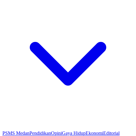
PSMS Medan
Pendidikan
Opini
Gaya Hidup
Ekonomi
Editorial