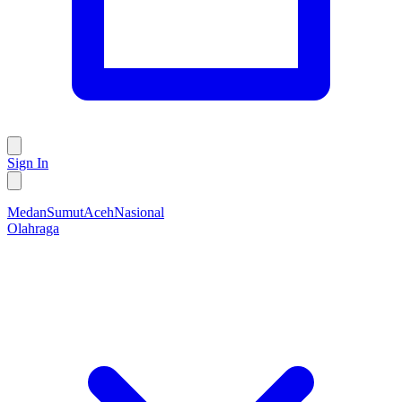
Sign In
Medan
Sumut
Aceh
Nasional
Olahraga