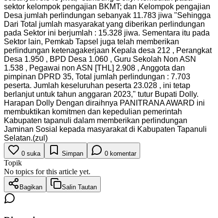
sektor kelompok pengajian BKMT; dan Kelompok pengajian
Desa jumlah perlindungan sebanyak 11.783 jiwa "Sehingga
Dari Total jumlah masyarakat yang diberikan perlindungan
pada Sektor ini berjumlah : 15.328 jiwa. Sementara itu pada
Sektor lain, Pemkab Tapsel juga telah memberikan
perlindungan ketenagakerjaan Kepala desa 212 , Perangkat
Desa 1.950 , BPD Desa 1.060 , Guru Sekolah Non ASN
1.538 , Pegawai non ASN [THL] 2.908 , Anggota dan
pimpinan DPRD 35, Total jumlah perlindungan : 7.703
peserta. Jumlah keseluruhan peserta 23.028 , ini tetap
berlanjut untuk tahun anggaran 2023," tutur Bupati Dolly.
Harapan Dolly Dengan diraihnya PANITRANA AWARD ini
membuktikan komitmen dan kepedulian pemerintah
Kabupaten tapanuli dalam memberikan perlindungan
Jaminan Sosial kepada masyarakat di Kabupaten Tapanuli
Selatan.(zul)
0
suka
Simpan
0
komentar
Topik
No topics for this article yet.
Bagikan
Salin Tautan