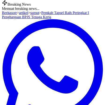
Breaking News
Memuat breaking news...
Beritasore
>
artikel
>
sumut
>
Pemkab Tapsel Raih Peringkat I
Penghargaan BPJS Tenaga Kerja