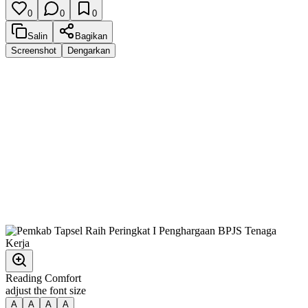
0
0
0
Salin
Bagikan
Screenshot
Dengarkan
Reading Comfort
adjust the font size
A
A
A
A