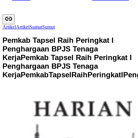
Artikel
A
r
t
i
k
e
l
Sumut
S
u
m
u
t
Pemkab Tapsel Raih Peringkat I
Penghargaan BPJS Tenaga
Kerja
Pemkab Tapsel Raih Peringkat I
Penghargaan BPJS Tenaga
Kerja
P
e
m
k
a
b
T
a
p
s
e
l
R
a
i
h
P
e
r
i
n
g
k
a
t
I
P
e
n