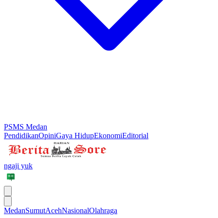
PSMS Medan
Pendidikan
Opini
Gaya Hidup
Ekonomi
Editorial
ngaji yuk
Medan
Sumut
Aceh
Nasional
Olahraga