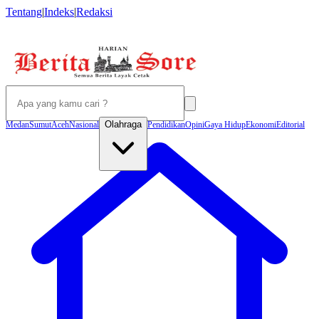
Tentang
|
Indeks
|
Redaksi
Olahraga
Medan
Sumut
Aceh
Nasional
Pendidikan
Opini
Gaya Hidup
Ekonomi
Editorial