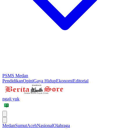
PSMS Medan
Pendidikan
Opini
Gaya Hidup
Ekonomi
Editorial
ngaji yuk
Medan
Sumut
Aceh
Nasional
Olahraga