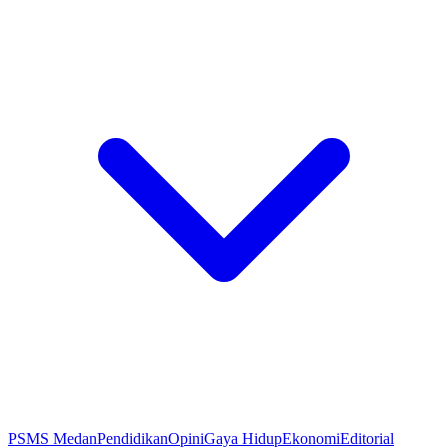
PSMS Medan
Pendidikan
Opini
Gaya Hidup
Ekonomi
Editorial