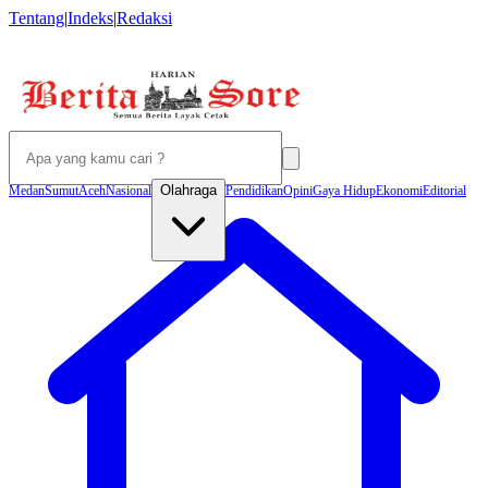
Tentang
|
Indeks
|
Redaksi
Olahraga
Medan
Sumut
Aceh
Nasional
Pendidikan
Opini
Gaya Hidup
Ekonomi
Editorial