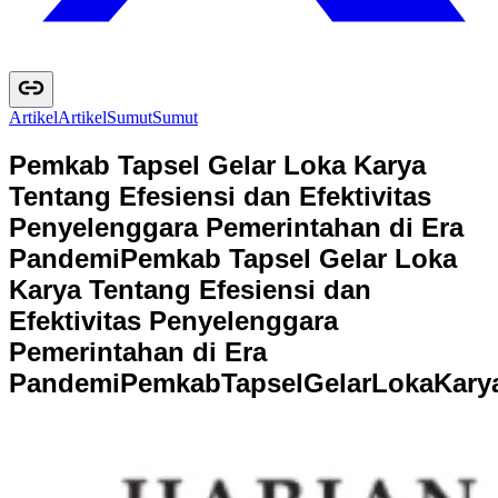
Artikel
A
r
t
i
k
e
l
Sumut
S
u
m
u
t
Pemkab Tapsel Gelar Loka Karya
Tentang Efesiensi dan Efektivitas
Penyelenggara Pemerintahan di Era
Pandemi
Pemkab Tapsel Gelar Loka
Karya Tentang Efesiensi dan
Efektivitas Penyelenggara
Pemerintahan di Era
Pandemi
P
e
m
k
a
b
T
a
p
s
e
l
G
e
l
a
r
L
o
k
a
K
a
r
y