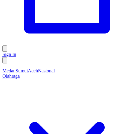
Sign In
Medan
Sumut
Aceh
Nasional
Olahraga