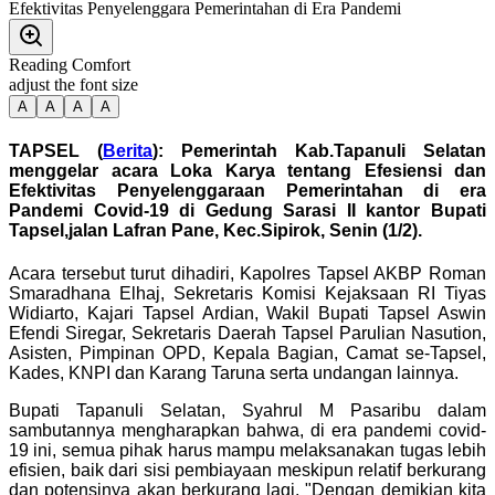
Reading Comfort
adjust the font size
A
A
A
A
TAPSEL (
Berita
): Pemerintah Kab.Tapanuli Selatan
menggelar acara Loka Karya tentang Efesiensi dan
Efektivitas Penyelenggaraan Pemerintahan di era
Pandemi Covid-19 di Gedung Sarasi II kantor Bupati
Tapsel,jalan Lafran Pane, Kec.Sipirok, Senin (1/2).
Acara tersebut turut dihadiri, Kapolres Tapsel AKBP Roman
Smaradhana Elhaj, Sekretaris Komisi Kejaksaan RI Tiyas
Widiarto, Kajari Tapsel Ardian, Wakil Bupati Tapsel Aswin
Efendi Siregar, Sekretaris Daerah Tapsel Parulian Nasution,
Asisten, Pimpinan OPD, Kepala Bagian, Camat se-Tapsel,
Kades, KNPI dan Karang Taruna serta undangan lainnya.
Bupati Tapanuli Selatan, Syahrul M Pasaribu dalam
sambutannya mengharapkan bahwa, di era pandemi covid-
19 ini, semua pihak harus mampu melaksanakan tugas lebih
efisien, baik dari sisi pembiayaan meskipun relatif berkurang
dan potensinya akan berkurang lagi, "Dengan demikian kita