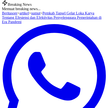
Breaking News
Memuat breaking news...
Beritasore
>
artikel
>
sumut
>
Pemkab Tapsel Gelar Loka Karya
Tentang Efesiensi dan Efektivitas Penyelenggara Pemerintahan di
Era Pandemi