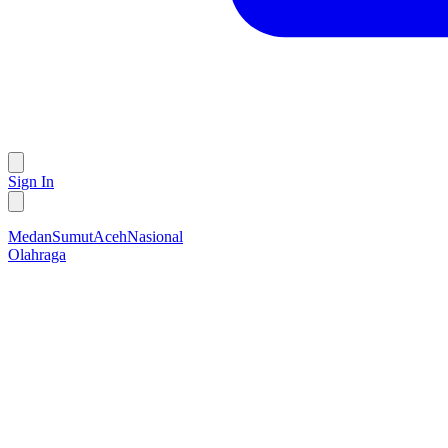
Sign In
Medan
Sumut
Aceh
Nasional
Olahraga