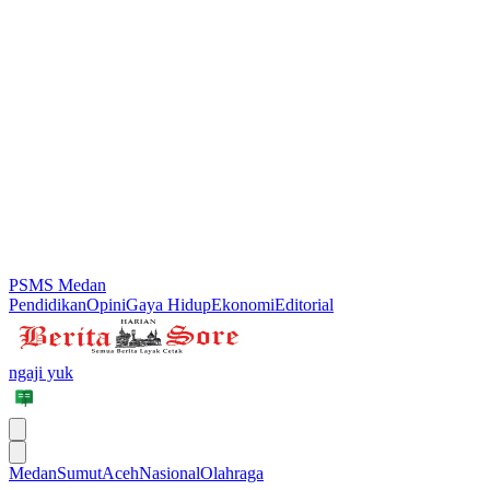
PSMS Medan
Pendidikan
Opini
Gaya Hidup
Ekonomi
Editorial
ngaji yuk
Medan
Sumut
Aceh
Nasional
Olahraga