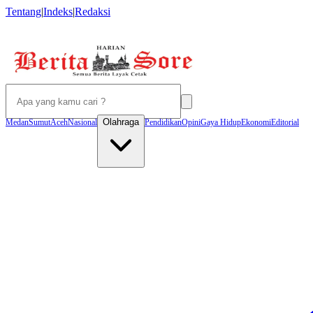
Tentang
|
Indeks
|
Redaksi
Olahraga
Medan
Sumut
Aceh
Nasional
Pendidikan
Opini
Gaya Hidup
Ekonomi
Editorial