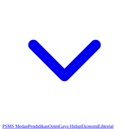
PSMS Medan
Pendidikan
Opini
Gaya Hidup
Ekonomi
Editorial