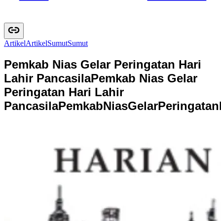
Artikel
A
r
t
i
k
e
l
Sumut
S
u
m
u
t
Pemkab Nias Gelar Peringatan Hari
Lahir Pancasila
Pemkab Nias Gelar
Peringatan Hari Lahir
Pancasila
P
e
m
k
a
b
N
i
a
s
G
e
l
a
r
P
e
r
i
n
g
a
t
a
n