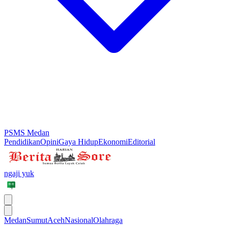
PSMS Medan
Pendidikan
Opini
Gaya Hidup
Ekonomi
Editorial
ngaji yuk
Medan
Sumut
Aceh
Nasional
Olahraga