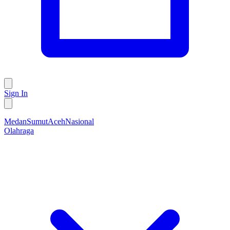
Sign In
Medan
Sumut
Aceh
Nasional
Olahraga