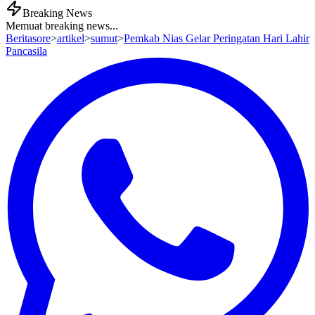
Breaking News
Memuat breaking news...
Beritasore
>
artikel
>
sumut
>
Pemkab Nias Gelar Peringatan Hari Lahir
Pancasila