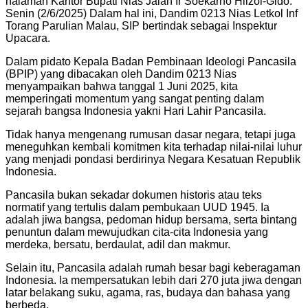
halaman Kantor Bupati Nias Jalan Ir Soekarno Hiizoi-Gido.
Senin (2/6/2025) Dalam hal ini, Dandim 0213 Nias Letkol Inf
Torang Parulian Malau, SIP bertindak sebagai Inspektur
Upacara.
Dalam pidato Kepala Badan Pembinaan Ideologi Pancasila
(BPIP) yang dibacakan oleh Dandim 0213 Nias
menyampaikan bahwa tanggal 1 Juni 2025, kita
memperingati momentum yang sangat penting dalam
sejarah bangsa Indonesia yakni Hari Lahir Pancasila.
Tidak hanya mengenang rumusan dasar negara, tetapi juga
meneguhkan kembali komitmen kita terhadap nilai-nilai luhur
yang menjadi pondasi berdirinya Negara Kesatuan Republik
Indonesia.
Pancasila bukan sekadar dokumen historis atau teks
normatif yang tertulis dalam pembukaan UUD 1945. Ia
adalah jiwa bangsa, pedoman hidup bersama, serta bintang
penuntun dalam mewujudkan cita-cita Indonesia yang
merdeka, bersatu, berdaulat, adil dan makmur.
Selain itu, Pancasila adalah rumah besar bagi keberagaman
Indonesia. la mempersatukan lebih dari 270 juta jiwa dengan
latar belakang suku, agama, ras, budaya dan bahasa yang
berbeda.