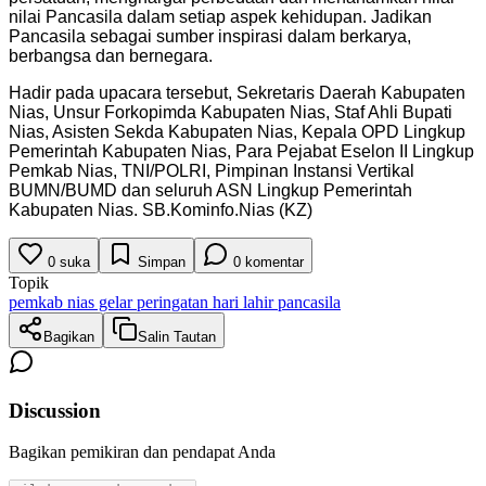
nilai Pancasila dalam setiap aspek kehidupan. Jadikan
Pancasila sebagai sumber inspirasi dalam berkarya,
berbangsa dan bernegara.
Hadir pada upacara tersebut, Sekretaris Daerah Kabupaten
Nias, Unsur Forkopimda Kabupaten Nias, Staf Ahli Bupati
Nias, Asisten Sekda Kabupaten Nias, Kepala OPD Lingkup
Pemerintah Kabupaten Nias, Para Pejabat Eselon II Lingkup
Pemkab Nias, TNI/POLRI, Pimpinan Instansi Vertikal
BUMN/BUMD dan seluruh ASN Lingkup Pemerintah
Kabupaten Nias. SB.Kominfo.Nias (KZ)
0
suka
Simpan
0
komentar
Topik
pemkab nias gelar peringatan hari lahir pancasila
Bagikan
Salin Tautan
Discussion
Bagikan pemikiran dan pendapat Anda