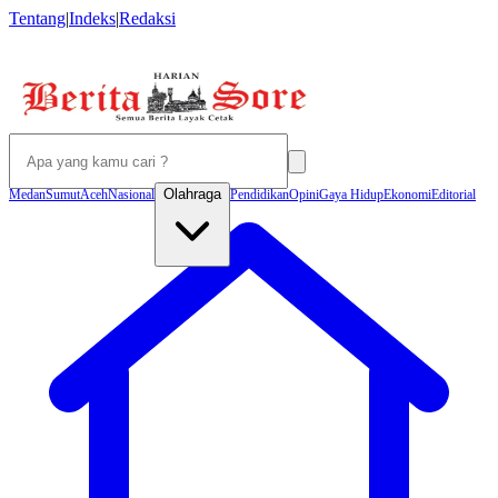
Tentang
|
Indeks
|
Redaksi
Olahraga
Medan
Sumut
Aceh
Nasional
Pendidikan
Opini
Gaya Hidup
Ekonomi
Editorial