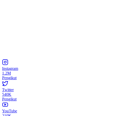
Instagram
1.2M
Pengikut
Twitter
540K
Pengikut
YouTube
210K