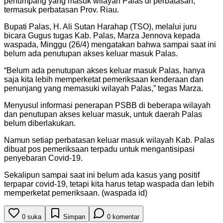
penumpang yang masuk wilayah Palas di perbatasan,
termasuk perbatasan Prov. Riau.
Bupati Palas, H. Ali Sutan Harahap (TSO), melalui juru
bicara Gugus tugas Kab. Palas, Marza Jennova kepada
waspada, Minggu (26/4) mengatakan bahwa sampai saat ini
belum ada penutupan akses keluar masuk Palas.
“Belum ada penutupan akses keluar masuk Palas, hanya
saja kita lebih memperketat pemeriksaan kenderaan dan
penunjang yang memasuki wilayah Palas,” tegas Marza.
Menyusul informasi penerapan PSBB di beberapa wilayah
dan penutupan akses keluar masuk, untuk daerah Palas
belum diberlakukan.
Namun setiap perbatasan keluar masuk wilayah Kab. Palas
dibuat pos pemeriksaan terpadu untuk mengantisipasi
penyebaran Covid-19.
Sekalipun sampai saat ini belum ada kasus yang positif
terpapar covid-19, tetapi kita harus tetap waspada dan lebih
memperketat pemeriksaan. (waspada id)
0
suka
Simpan
0
komentar