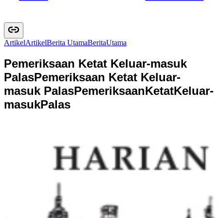
Artikel
A
r
t
i
k
e
l
Berita Utama
B
e
r
i
t
a
U
t
a
m
a
Pemeriksaan Ketat Keluar-masuk
Palas
Pemeriksaan Ketat Keluar-
masuk Palas
P
e
m
e
r
i
k
s
a
a
n
K
e
t
a
t
K
e
l
u
a
r
-
m
a
s
u
k
P
a
l
a
s