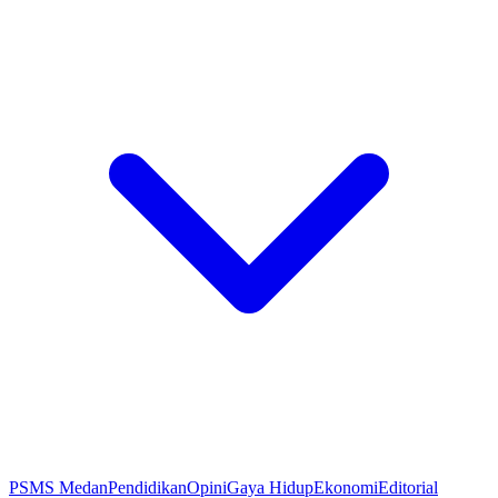
PSMS Medan
Pendidikan
Opini
Gaya Hidup
Ekonomi
Editorial