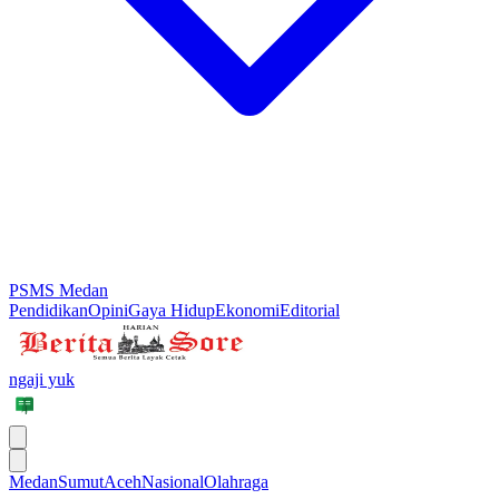
PSMS Medan
Pendidikan
Opini
Gaya Hidup
Ekonomi
Editorial
ngaji yuk
Medan
Sumut
Aceh
Nasional
Olahraga