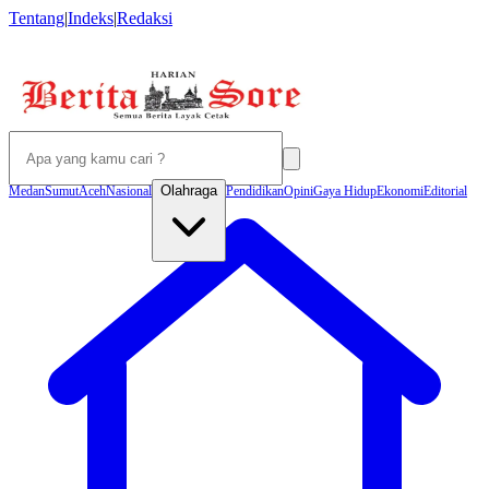
Tentang
|
Indeks
|
Redaksi
Olahraga
Medan
Sumut
Aceh
Nasional
Pendidikan
Opini
Gaya Hidup
Ekonomi
Editorial