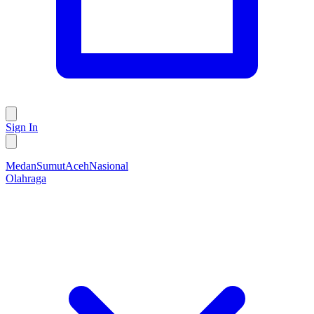
Sign In
Medan
Sumut
Aceh
Nasional
Olahraga