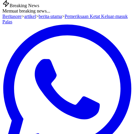
Breaking News
Memuat breaking news...
Beritasore
>
artikel
>
berita-utama
>
Pemeriksaan Ketat Keluar-masuk
Palas