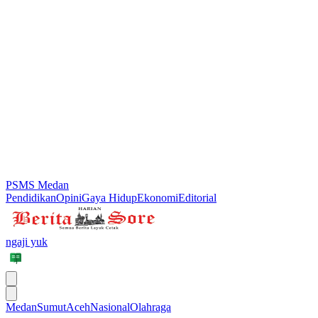
PSMS Medan
Pendidikan
Opini
Gaya Hidup
Ekonomi
Editorial
ngaji yuk
Medan
Sumut
Aceh
Nasional
Olahraga