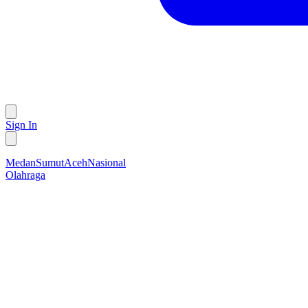
Sign In
Medan
Sumut
Aceh
Nasional
Olahraga