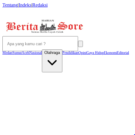
Tentang
|
Indeks
|
Redaksi
Olahraga
Medan
Sumut
Aceh
Nasional
Pendidikan
Opini
Gaya Hidup
Ekonomi
Editorial