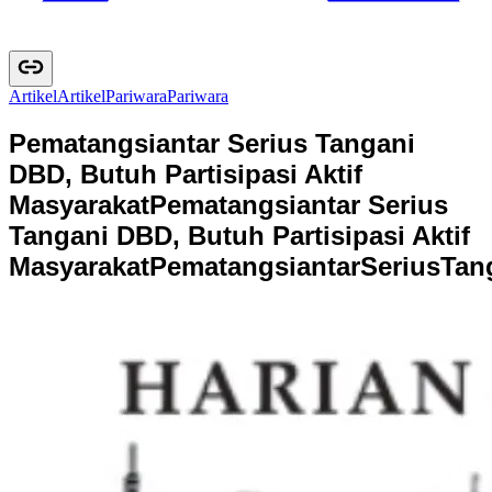
Artikel
A
r
t
i
k
e
l
Pariwara
P
a
r
i
w
a
r
a
Pematangsiantar Serius Tangani
DBD, Butuh Partisipasi Aktif
Masyarakat
Pematangsiantar Serius
Tangani DBD, Butuh Partisipasi Aktif
Masyarakat
P
e
m
a
t
a
n
g
s
i
a
n
t
a
r
S
e
r
i
u
s
T
a
n