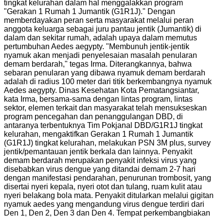
tingkat kelurahan dalam hal menggalakkan program
"Gerakan 1 Rumah 1 Jumantik (G1R1J)." Dengan
memberdayakan peran serta masyarakat melalui peran
anggota keluarga sebagai juru pantau jentik (Jumantik) di
dalam dan sekitar rumah, adalah upaya dalam memutus
pertumbuhan Aedes aegypty. "Membunuh jentik-jentik
nyamuk akan menjadi penyelesaian masalah penularan
demam berdarah," tegas Irma. Diterangkannya, bahwa
sebaran penularan yang dibawa nyamuk demam berdarah
adalah di radius 100 meter dari titik berkembangnya nyamuk
Aedes aegypty. Dinas Kesehatan Kota Pematangsiantar,
kata Irma, bersama-sama dengan lintas program, lintas
sektor, elemen terkait dan masyarakat telah mensukseskan
program pencegahan dan penanggulangan DBD, di
antaranya terbentuknya Tim Pokjanal DBD/G1R1J tingkat
kelurahan, mengaktifkan Gerakan 1 Rumah 1 Jumantik
(G1R1J) tingkat kelurahan, melakukan PSN 3M plus, survey
jentik/pemantauan jentik berkala dan lainnya. Penyakit
demam berdarah merupakan penyakit infeksi virus yang
disebabkan virus dengue yang ditandai demam 2-7 hari
dengan manifestasi pendarahan, penurunan trombosit, yang
disertai nyeri kepala, nyeri otot dan tulang, ruam kulit atau
nyeri belakang bola mata. Penyakit ditularkan melalui gigitan
nyamuk aedes yang mengandung virus dengue terdiri dari
Den 1, Den 2, Den 3 dan Den 4. Tempat perkembangbiakan