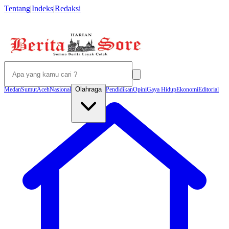
Tentang
|
Indeks
|
Redaksi
Olahraga
Medan
Sumut
Aceh
Nasional
Pendidikan
Opini
Gaya Hidup
Ekonomi
Editorial