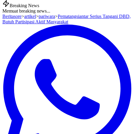
Breaking News
Memuat breaking news...
Beritasore
>
artikel
>
pariwara
>
Pematangsiantar Serius Tangani DBD,
Butuh Partisipasi Aktif Masyarakat