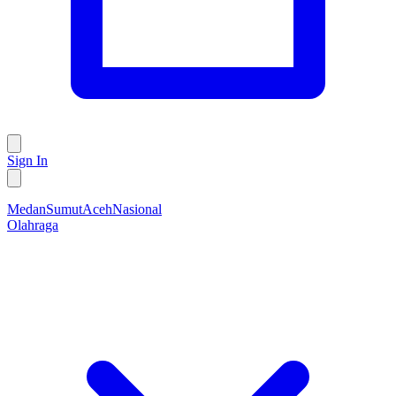
Sign In
Medan
Sumut
Aceh
Nasional
Olahraga