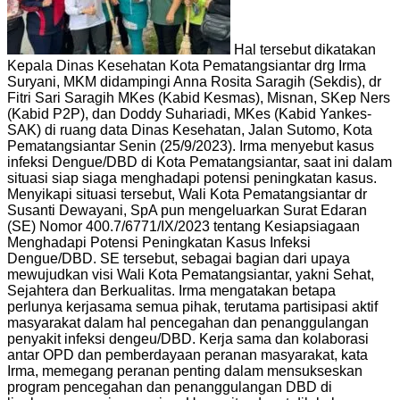
Hal tersebut dikatakan
Kepala Dinas Kesehatan Kota Pematangsiantar drg Irma
Suryani, MKM didampingi Anna Rosita Saragih (Sekdis), dr
Fitri Sari Saragih MKes (Kabid Kesmas), Misnan, SKep Ners
(Kabid P2P), dan Doddy Suhariadi, MKes (Kabid Yankes-
SAK) di ruang data Dinas Kesehatan, Jalan Sutomo, Kota
Pematangsiantar Senin (25/9/2023). Irma menyebut kasus
infeksi Dengue/DBD di Kota Pematangsiantar, saat ini dalam
situasi siap siaga menghadapi potensi peningkatan kasus.
Menyikapi situasi tersebut, Wali Kota Pematangsiantar dr
Susanti Dewayani, SpA pun mengeluarkan Surat Edaran
(SE) Nomor 400.7/6771/IX/2023 tentang Kesiapsiagaan
Menghadapi Potensi Peningkatan Kasus Infeksi
Dengue/DBD. SE tersebut, sebagai bagian dari upaya
mewujudkan visi Wali Kota Pematangsiantar, yakni Sehat,
Sejahtera dan Berkualitas. Irma mengatakan betapa
perlunya kerjasama semua pihak, terutama partisipasi aktif
masyarakat dalam hal pencegahan dan penanggulangan
penyakit infeksi dengeu/DBD. Kerja sama dan kolaborasi
antar OPD dan pemberdayaan peranan masyarakat, kata
Irma, memegang peranan penting dalam mensukseskan
program pencegahan dan penanggulangan DBD di