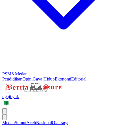
PSMS Medan
Pendidikan
Opini
Gaya Hidup
Ekonomi
Editorial
ngaji yuk
Medan
Sumut
Aceh
Nasional
Olahraga