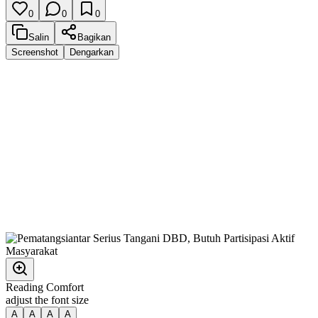
0
0
0
Salin
Bagikan
Screenshot
Dengarkan
Reading Comfort
adjust the font size
A
A
A
A