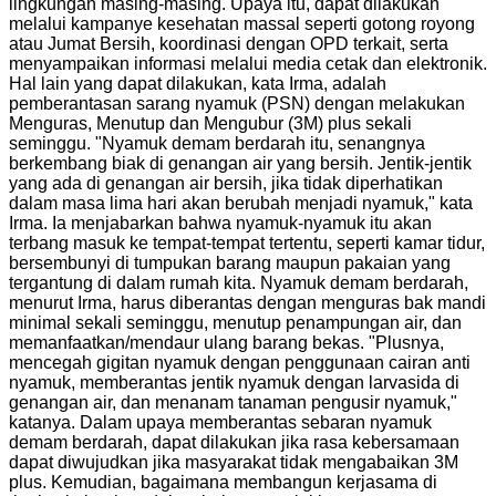
lingkungan masing-masing. Upaya itu, dapat dilakukan
melalui kampanye kesehatan massal seperti gotong royong
atau Jumat Bersih, koordinasi dengan OPD terkait, serta
menyampaikan informasi melalui media cetak dan elektronik.
Hal lain yang dapat dilakukan, kata Irma, adalah
pemberantasan sarang nyamuk (PSN) dengan melakukan
Menguras, Menutup dan Mengubur (3M) plus sekali
seminggu. "Nyamuk demam berdarah itu, senangnya
berkembang biak di genangan air yang bersih. Jentik-jentik
yang ada di genangan air bersih, jika tidak diperhatikan
dalam masa lima hari akan berubah menjadi nyamuk," kata
Irma. Ia menjabarkan bahwa nyamuk-nyamuk itu akan
terbang masuk ke tempat-tempat tertentu, seperti kamar tidur,
bersembunyi di tumpukan barang maupun pakaian yang
tergantung di dalam rumah kita. Nyamuk demam berdarah,
menurut Irma, harus diberantas dengan menguras bak mandi
minimal sekali seminggu, menutup penampungan air, dan
memanfaatkan/mendaur ulang barang bekas. "Plusnya,
mencegah gigitan nyamuk dengan penggunaan cairan anti
nyamuk, memberantas jentik nyamuk dengan larvasida di
genangan air, dan menanam tanaman pengusir nyamuk,"
katanya. Dalam upaya memberantas sebaran nyamuk
demam berdarah, dapat dilakukan jika rasa kebersamaan
dapat diwujudkan jika masyarakat tidak mengabaikan 3M
plus. Kemudian, bagaimana membangun kerjasama di