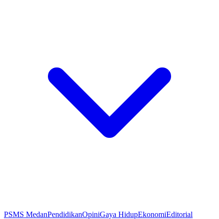
PSMS Medan
Pendidikan
Opini
Gaya Hidup
Ekonomi
Editorial