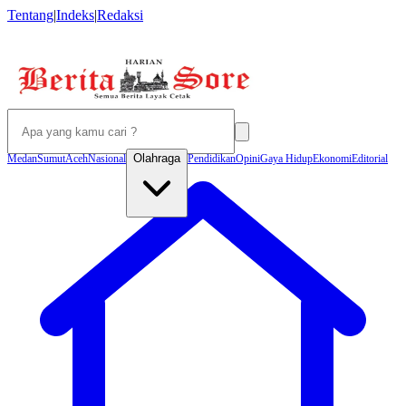
Tentang
|
Indeks
|
Redaksi
Olahraga
Medan
Sumut
Aceh
Nasional
Pendidikan
Opini
Gaya Hidup
Ekonomi
Editorial