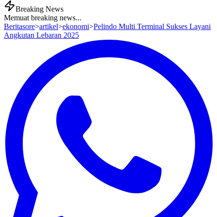
Breaking News
Memuat breaking news...
Beritasore
>
artikel
>
ekonomi
>
Pelindo Multi Terminal Sukses Layani
Angkutan Lebaran 2025