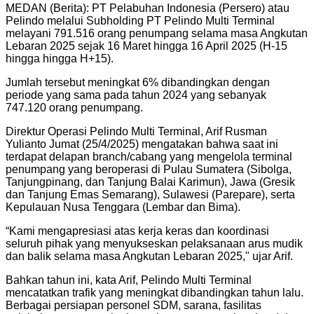
MEDAN (Berita): PT Pelabuhan Indonesia (Persero) atau
Pelindo melalui Subholding PT Pelindo Multi Terminal
melayani 791.516 orang penumpang selama masa Angkutan
Lebaran 2025 sejak 16 Maret hingga 16 April 2025 (H-15
hingga hingga H+15).
Jumlah tersebut meningkat 6% dibandingkan dengan
periode yang sama pada tahun 2024 yang sebanyak
747.120 orang penumpang.
Direktur Operasi Pelindo Multi Terminal, Arif Rusman
Yulianto Jumat (25/4/2025) mengatakan bahwa saat ini
terdapat delapan branch/cabang yang mengelola terminal
penumpang yang beroperasi di Pulau Sumatera (Sibolga,
Tanjungpinang, dan Tanjung Balai Karimun), Jawa (Gresik
dan Tanjung Emas Semarang), Sulawesi (Parepare), serta
Kepulauan Nusa Tenggara (Lembar dan Bima).
“Kami mengapresiasi atas kerja keras dan koordinasi
seluruh pihak yang menyukseskan pelaksanaan arus mudik
dan balik selama masa Angkutan Lebaran 2025," ujar Arif.
Bahkan tahun ini, kata Arif, Pelindo Multi Terminal
mencatatkan trafik yang meningkat dibandingkan tahun lalu.
Berbagai persiapan personel SDM, sarana, fasilitas