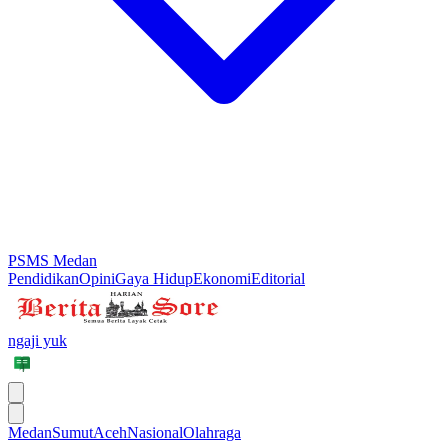
PSMS Medan
Pendidikan
Opini
Gaya Hidup
Ekonomi
Editorial
ngaji yuk
Medan
Sumut
Aceh
Nasional
Olahraga