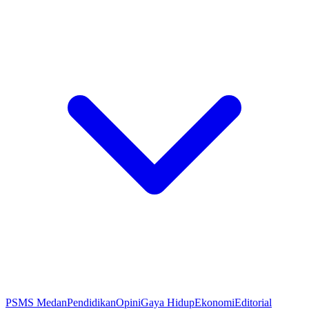
PSMS Medan
Pendidikan
Opini
Gaya Hidup
Ekonomi
Editorial