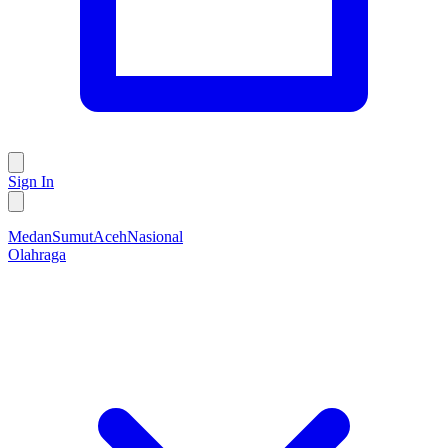
Sign In
Medan
Sumut
Aceh
Nasional
Olahraga