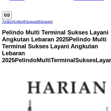
Artikel
A
r
t
i
k
e
l
Ekonomi
E
k
o
n
o
m
i
Pelindo Multi Terminal Sukses Layani
Angkutan Lebaran 2025
Pelindo Multi
Terminal Sukses Layani Angkutan
Lebaran
2025
P
e
l
i
n
d
o
M
u
l
t
i
T
e
r
m
i
n
a
l
S
u
k
s
e
s
L
a
y
a