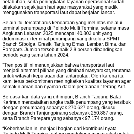
pelabuhan, serta peningkatan layanan operasional sudah
dilakukan sejak jauh hari agar masyarakat yang mudik
menggunakan transportasi laut dapat berjalan lancar.
Selain itu, tercatat arus kendaraan yang melintas melalui
terminal penumpang di Pelindo Multi Terminal selama masa
Angkutan Lebaran 2025 mencapai 40.803 unit yang
didominasi di terminal penumpang yang dikelola SPMT
Branch Sibolga, Gresik, Tanjung Emas, Lembar, Bima, dan
Parepare. Jumlah tersebut naik 2,8 persen dibandingkan
periode yang sama tahun 2024.
“Tren positif ini menunjukkan bahwa transportasi laut
menjadi alternatif pilihan yang diminati masyarakat, terutama
untuk wilayah kepulauan dan antarpulau. Oleh karena itu,
kami terus berkomitmen meningkatkan kualitas layanan agar
semakin aman dan nyaman dalam perjalanan,” terang Arif.
Berdasarkan data yang dihimpun, Branch Tanjung Balai
Karimun mencatatkan angka trafik penumpang yang tersibuk
dengan penumpang sebanyak 270.627 orang, disusul
dengan Branch Tanjungpinang sebanyak 250.887 orang,
serta Branch Parepare yang sebanyak 97.174 orang.
“Keberhasilan ini menjadi bagian dari kontribusi nyata
Pelindo Multi Terminal dalam mendukung masyarakat untuk