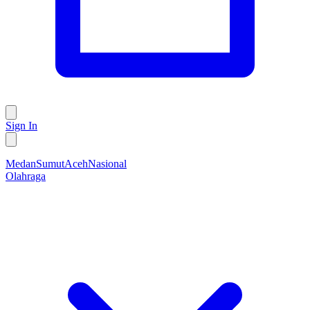
Sign In
Medan
Sumut
Aceh
Nasional
Olahraga