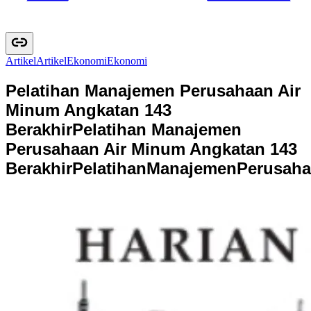
Artikel
A
r
t
i
k
e
l
Ekonomi
E
k
o
n
o
m
i
Pelatihan Manajemen Perusahaan Air
Minum Angkatan 143
Berakhir
Pelatihan Manajemen
Perusahaan Air Minum Angkatan 143
Berakhir
P
e
l
a
t
i
h
a
n
M
a
n
a
j
e
m
e
n
P
e
r
u
s
a
h
a