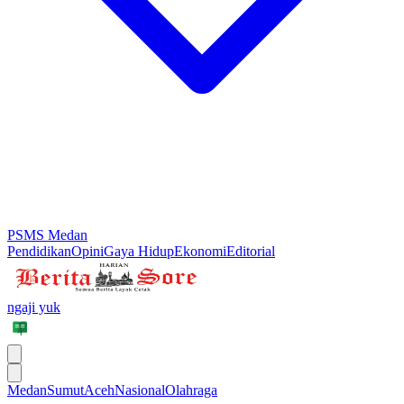
PSMS Medan
Pendidikan
Opini
Gaya Hidup
Ekonomi
Editorial
ngaji yuk
Medan
Sumut
Aceh
Nasional
Olahraga