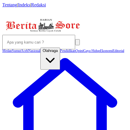
Tentang
|
Indeks
|
Redaksi
Olahraga
Medan
Sumut
Aceh
Nasional
Pendidikan
Opini
Gaya Hidup
Ekonomi
Editorial