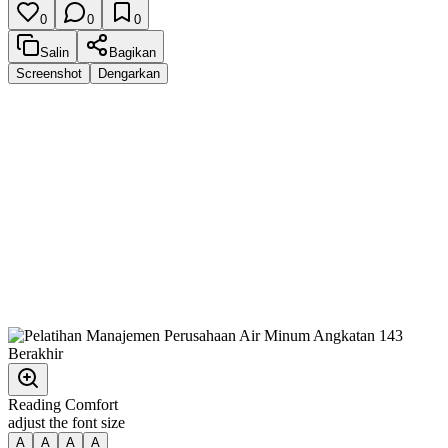
0
0
0
Salin
Bagikan
Screenshot
Dengarkan
Reading Comfort
adjust the font size
A
A
A
A