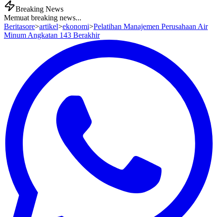
Breaking News
Memuat breaking news...
Beritasore
>
artikel
>
ekonomi
>
Pelatihan Manajemen Perusahaan Air
Minum Angkatan 143 Berakhir