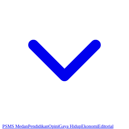
PSMS Medan
Pendidikan
Opini
Gaya Hidup
Ekonomi
Editorial