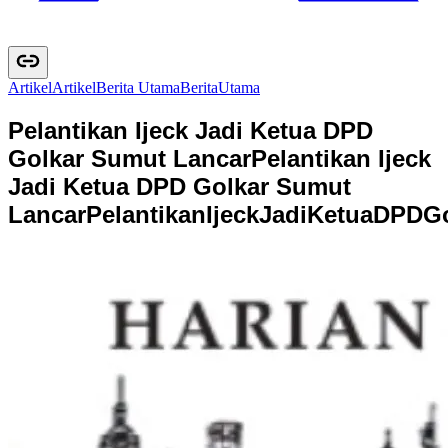
Artikel
A
r
t
i
k
e
l
Berita Utama
B
e
r
i
t
a
U
t
a
m
a
Pelantikan Ijeck Jadi Ketua DPD
Golkar Sumut Lancar
Pelantikan Ijeck
Jadi Ketua DPD Golkar Sumut
Lancar
P
e
l
a
n
t
i
k
a
n
I
j
e
c
k
J
a
d
i
K
e
t
u
a
D
P
D
G