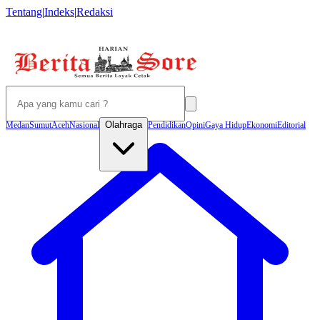
Tentang
|
Indeks
|
Redaksi
Olahraga
Medan
Sumut
Aceh
Nasional
Pendidikan
Opini
Gaya Hidup
Ekonomi
Editorial