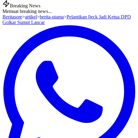
Breaking News
Memuat breaking news...
Beritasore
>
artikel
>
berita-utama
>
Pelantikan Ijeck Jadi Ketua DPD
Golkar Sumut Lancar