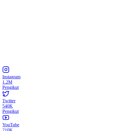
Instagram
1.2M
Pengikut
Twitter
540K
Pengikut
YouTube
210K