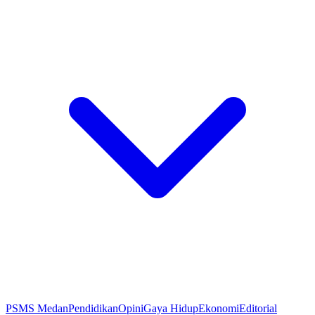
PSMS Medan
Pendidikan
Opini
Gaya Hidup
Ekonomi
Editorial