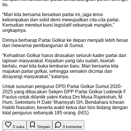
itu.
“Mari kita bersama besarkan partai ini, jaga terus
kekompakan dan solid demi mewujudkan cita-cita partai.
Kemudian merebut kursi legislatif sebanyak mungkin,”
ungkapnya.
Dirinya berharap Partai Golkar ke depan menjadi lebih besar
dan mewarnai pembangunan di Sumut.
“Kehadiran Golkar harus dirasakan seluruh kader partai dan
lapisan masyarakat. Kejadian yang lalu sudah, biarlah
berlalu, mari kita buka lembaran baru. Mari bersama kita
majukan partai golkar, sehingga semakin dicintai dan
disayangi masyarakat,” katanya.
Untuk susunan pengurus DPD Partai Golkar Sumut 2020-
2025 yang dibacakan Sekjen DPP Partai Golkar Lodewijk F
Paulus untuk dilantik yakni Ketua Drs Musa Rajekshah, M
Hum, Sekretaris H Dato’ Ilhamsyah SH, Bendahara Ichwan
Habib Nasution, beserta wakil ketua dan biro bidang dengan
total pengurus sebanyak 185 orang. (h01)
0
suka
Simpan
0
komentar