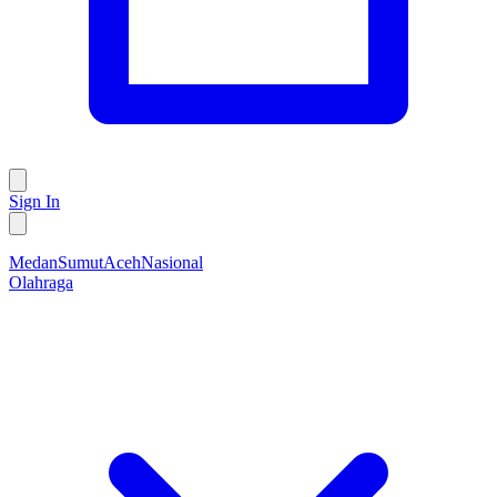
Sign In
Medan
Sumut
Aceh
Nasional
Olahraga