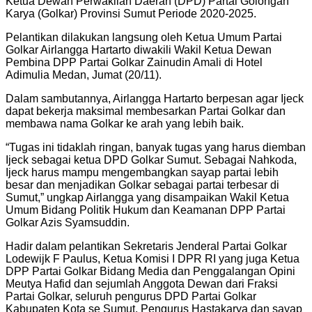
Ketua Dewan Perwakilan Daerah (DPD) Partai Golongan
Karya (Golkar) Provinsi Sumut Periode 2020-2025.
Pelantikan dilakukan langsung oleh Ketua Umum Partai
Golkar Airlangga Hartarto diwakili Wakil Ketua Dewan
Pembina DPP Partai Golkar Zainudin Amali di Hotel
Adimulia Medan, Jumat (20/11).
Dalam sambutannya, Airlangga Hartarto berpesan agar Ijeck
dapat bekerja maksimal membesarkan Partai Golkar dan
membawa nama Golkar ke arah yang lebih baik.
“Tugas ini tidaklah ringan, banyak tugas yang harus diemban
Ijeck sebagai ketua DPD Golkar Sumut. Sebagai Nahkoda,
Ijeck harus mampu mengembangkan sayap partai lebih
besar dan menjadikan Golkar sebagai partai terbesar di
Sumut,” ungkap Airlangga yang disampaikan Wakil Ketua
Umum Bidang Politik Hukum dan Keamanan DPP Partai
Golkar Azis Syamsuddin.
Hadir dalam pelantikan Sekretaris Jenderal Partai Golkar
Lodewijk F Paulus, Ketua Komisi I DPR RI yang juga Ketua
DPP Partai Golkar Bidang Media dan Penggalangan Opini
Meutya Hafid dan sejumlah Anggota Dewan dari Fraksi
Partai Golkar, seluruh pengurus DPD Partai Golkar
Kabupaten Kota se Sumut, Pengurus Hastakarya dan sayap