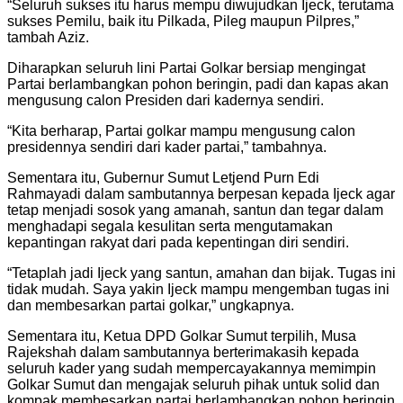
“Seluruh sukses itu harus mempu diwujudkan Ijeck, terutama
sukses Pemilu, baik itu Pilkada, Pileg maupun Pilpres,”
tambah Aziz.
Diharapkan seluruh lini Partai Golkar bersiap mengingat
Partai berlambangkan pohon beringin, padi dan kapas akan
mengusung calon Presiden dari kadernya sendiri.
“Kita berharap, Partai golkar mampu mengusung calon
presidennya sendiri dari kader partai,” tambahnya.
Sementara itu, Gubernur Sumut Letjend Purn Edi
Rahmayadi dalam sambutannya berpesan kepada Ijeck agar
tetap menjadi sosok yang amanah, santun dan tegar dalam
menghadapi segala kesulitan serta mengutamakan
kepantingan rakyat dari pada kepentingan diri sendiri.
“Tetaplah jadi Ijeck yang santun, amahan dan bijak. Tugas ini
tidak mudah. Saya yakin Ijeck mampu mengemban tugas ini
dan membesarkan partai golkar,” ungkapnya.
Sementara itu, Ketua DPD Golkar Sumut terpilih, Musa
Rajekshah dalam sambutannya berterimakasih kepada
seluruh kader yang sudah mempercayakannya memimpin
Golkar Sumut dan mengajak seluruh pihak untuk solid dan
kompak membesarkan partai berlambangkan pohon beringin