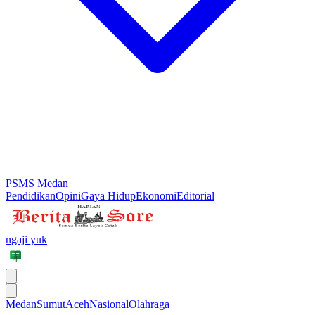
PSMS Medan
Pendidikan
Opini
Gaya Hidup
Ekonomi
Editorial
ngaji yuk
Medan
Sumut
Aceh
Nasional
Olahraga