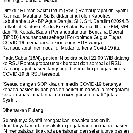
meninggal dunia di Medan.
Direktur Rumah Sakit Umum (RSU) Rantauprapat dr. Syafril
Rahmadi Maulana, Sp.B, didampingi oleh Kapolres
Labuhanbatu AKBP Agus Darojat SIK, SH, Dandim 0209/LB
Letkol Inf Santoso, Kadis Kesehatan Kamal Ilham SKM, MM
dan Plt. Kepala Badan Penanggulangan Bencana Daerah
(BPBD) Labuhanbatu sebagai Forkopimda Gugus Tugas
COVID-19 memaparkan kronologis PDP warga
Rantauprapat meninggal di Medan terkena Covid-19 itu.
Pada Sabtu (18/4), pasien IN sekira pukul 21.00 WIB datang
ke RSU Rantauprapat untuk berobat dan sampai di RSU
Rantauprapat pasien langsung diterima tim petugas medis
COVID-19 di RSU tersebut.
“Sesuai dengan SOP kita, tim medis COVID-19 bertanya
kepada pasien IN dan pasien berkeluh bahwa ia mengalami
sesak napas, mual-mual dan nyeri pada ulu hati,” jelas
Syafril.
Dibenarkan Pulang
Selanjutnya Syafril mengatakan, sewaktu pasien IN
dipertanyakan ada melakukan perjalanan dari mana, pasien
IN mengatakan tidak ada perjalanan dan selanjutnya pasien