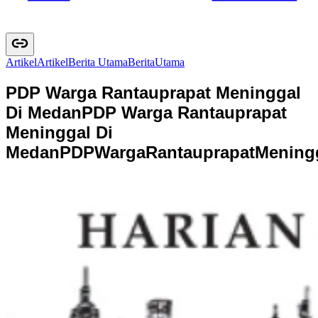
Artikel
A
r
t
i
k
e
l
Berita Utama
B
e
r
i
t
a
U
t
a
m
a
PDP Warga Rantauprapat Meninggal
Di Medan
PDP Warga Rantauprapat
Meninggal Di
Medan
P
D
P
W
a
r
g
a
R
a
n
t
a
u
p
r
a
p
a
t
M
e
n
i
n
g