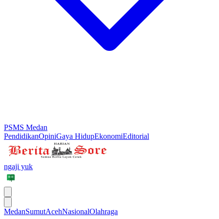
PSMS Medan
Pendidikan
Opini
Gaya Hidup
Ekonomi
Editorial
ngaji yuk
Medan
Sumut
Aceh
Nasional
Olahraga