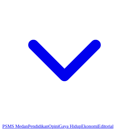
PSMS Medan
Pendidikan
Opini
Gaya Hidup
Ekonomi
Editorial