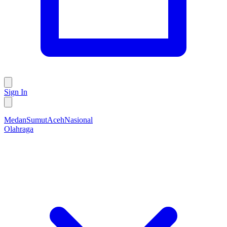
Sign In
Medan
Sumut
Aceh
Nasional
Olahraga