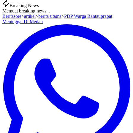
Breaking News
Memuat breaking news...
Beritasore
>
artikel
>
berita-utama
>
PDP Warga Rantauprapat
Meninggal Di Medan