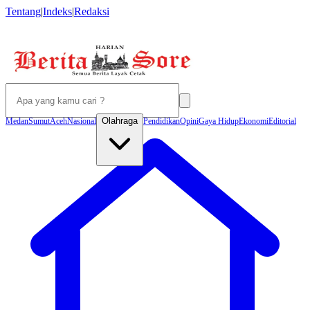
Tentang
|
Indeks
|
Redaksi
Olahraga
Medan
Sumut
Aceh
Nasional
Pendidikan
Opini
Gaya Hidup
Ekonomi
Editorial