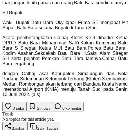
luar jangan lebih panas dari orang Batu Bara sendiri ujarnya.
Plt Bupati
Wakil Bupati Batu Bara Oky Iqbal Frima SE menjabat Plt
Bupati Batu Bara selama Bupati di Tanah Suci.
Acara pemberangkatan Calhaj Kloter Ke-3 dihadiri Ketua
DPRD Batu Bara Muhammad Safi’i,Kakan Kemenag Batu
Bara S Siregar, Ketua MUI Batu Bara,Polres Batu Bara,
Kodim Asahan,Sekdakab Batu Bara H.Sakti Alam Siregar
SH serta pejabat Pemkab Batu Bara lainnya.Calhaj Batu
Bara tergabung
dengan Calhaj asal Kabupaten Simalungun dan Kota
Padang Sidempuan Kelompok Terbang (Kloter) 3 embarkasi
Medan. Rombongan akan terbang dari Bandara Kuala Namu
International Airport (KNIA) menuju Tanah Suci pada Senin
13 Juni 2022. (als)
0
suka
Simpan
0
komentar
Topik
No topics for this article yet.
Bagikan
Salin Tautan