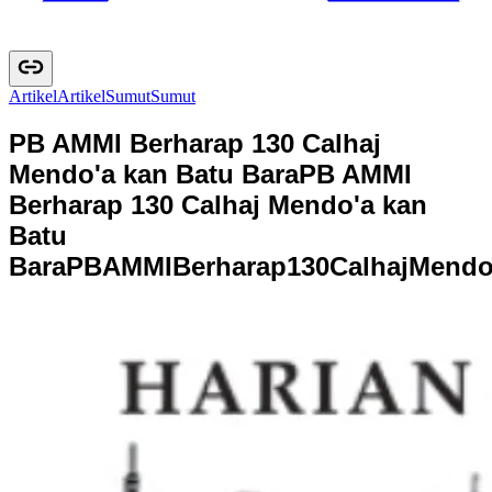
Artikel
A
r
t
i
k
e
l
Sumut
S
u
m
u
t
PB AMMI Berharap 130 Calhaj
Mendo'a kan Batu Bara
PB AMMI
Berharap 130 Calhaj Mendo'a kan
Batu
Bara
P
B
A
M
M
I
B
e
r
h
a
r
a
p
1
3
0
C
a
l
h
a
j
M
e
n
d