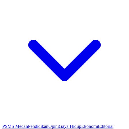
PSMS Medan
Pendidikan
Opini
Gaya Hidup
Ekonomi
Editorial