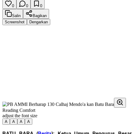
0
0
0
Salin
Bagikan
Screenshot
Dengarkan
Reading Comfort
adjust the font size
A
A
A
A
BATU BARA (
Berita
): Ketua Umum Pengurus Besar