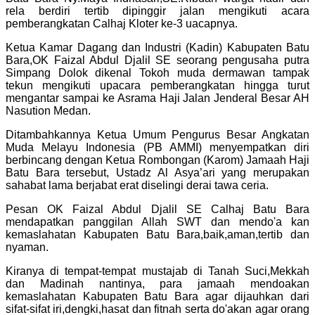
rela berdiri tertib dipinggir jalan mengikuti acara
pemberangkatan Calhaj Kloter ke-3 uacapnya.
Ketua Kamar Dagang dan Industri (Kadin) Kabupaten Batu
Bara,OK Faizal Abdul Djalil SE seorang pengusaha putra
Simpang Dolok dikenal Tokoh muda dermawan tampak
tekun mengikuti upacara pemberangkatan hingga turut
mengantar sampai ke Asrama Haji Jalan Jenderal Besar AH
Nasution Medan.
Ditambahkannya Ketua Umum Pengurus Besar Angkatan
Muda Melayu Indonesia (PB AMMI) menyempatkan diri
berbincang dengan Ketua Rombongan (Karom) Jamaah Haji
Batu Bara tersebut, Ustadz Al Asya’ari yang merupakan
sahabat lama berjabat erat diselingi derai tawa ceria.
Pesan OK Faizal Abdul Djalil SE Calhaj Batu Bara
mendapatkan panggilan Allah SWT dan mendo'a kan
kemaslahatan Kabupaten Batu Bara,baik,aman,tertib dan
nyaman.
Kiranya di tempat-tempat mustajab di Tanah Suci,Mekkah
dan Madinah nantinya, para jamaah mendoakan
kemaslahatan Kabupaten Batu Bara agar dijauhkan dari
sifat-sifat iri,dengki,hasat dan fitnah serta do'akan agar orang