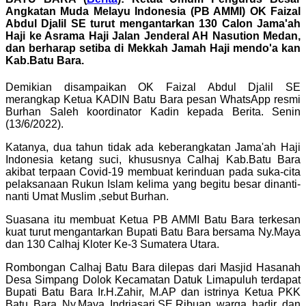
Angkatan Muda Melayu Indonesia (PB AMMI) OK Faizal
Abdul Djalil SE turut mengantarkan 130 Calon Jama'ah
Haji ke Asrama Haji Jalan Jenderal AH Nasution Medan,
dan berharap setiba di Mekkah Jamah Haji mendo'a kan
Kab.Batu Bara.
Demikian disampaikan OK Faizal Abdul Djalil SE
merangkap Ketua KADIN Batu Bara pesan WhatsApp resmi
Burhan Saleh koordinator Kadin kepada Berita. Senin
(13/6/2022).
Katanya, dua tahun tidak ada keberangkatan Jama'ah Haji
Indonesia ketang suci, khususnya Calhaj Kab.Batu Bara
akibat terpaan Covid-19 membuat kerinduan pada suka-cita
pelaksanaan Rukun Islam kelima yang begitu besar dinanti-
nanti Umat Muslim ,sebut Burhan.
Suasana itu membuat Ketua PB AMMI Batu Bara terkesan
kuat turut mengantarkan Bupati Batu Bara bersama Ny.Maya
dan 130 Calhaj Kloter Ke-3 Sumatera Utara.
Rombongan Calhaj Batu Bara dilepas dari Masjid Hasanah
Desa Simpang Dolok Kecamatan Datuk Limapuluh terdapat
Bupati Batu Bara Ir.H.Zahir, M.AP dan istrinya Ketua PKK
Batu Bara Ny.Maya Indriasari,SE.Ribuan warga hadir dan