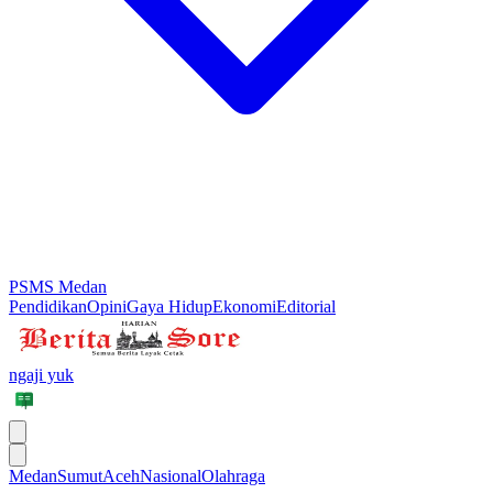
PSMS Medan
Pendidikan
Opini
Gaya Hidup
Ekonomi
Editorial
ngaji yuk
Medan
Sumut
Aceh
Nasional
Olahraga