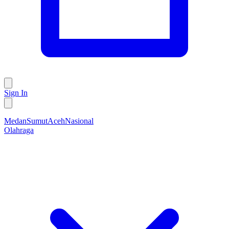
Sign In
Medan
Sumut
Aceh
Nasional
Olahraga