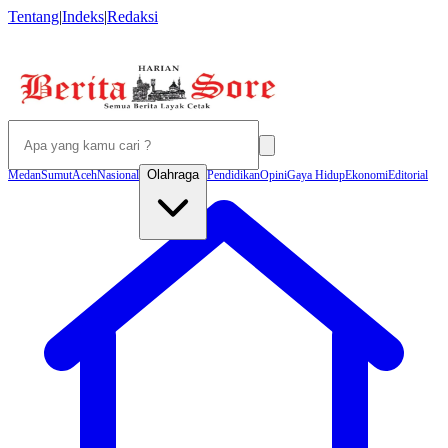
Tentang
|
Indeks
|
Redaksi
Olahraga
Medan
Sumut
Aceh
Nasional
Pendidikan
Opini
Gaya Hidup
Ekonomi
Editorial