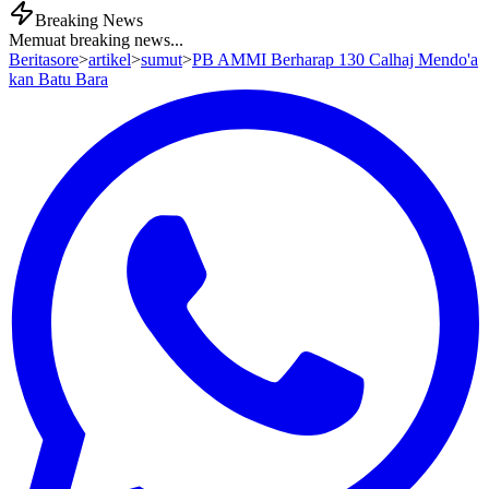
Breaking News
Memuat breaking news...
Beritasore
>
artikel
>
sumut
>
PB AMMI Berharap 130 Calhaj Mendo'a
kan Batu Bara