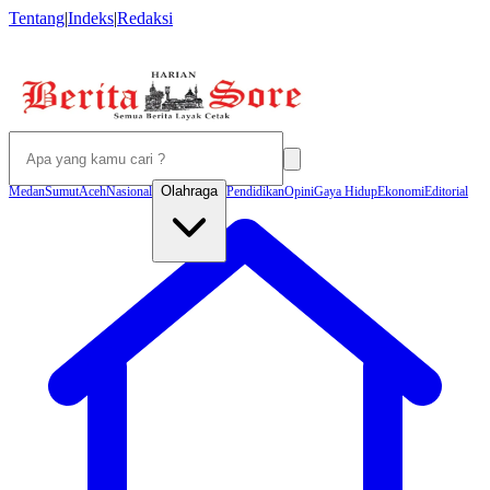
Tentang
|
Indeks
|
Redaksi
Olahraga
Medan
Sumut
Aceh
Nasional
Pendidikan
Opini
Gaya Hidup
Ekonomi
Editorial