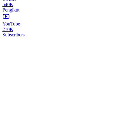
540K
Pengikut
YouTube
210K
Subscribers