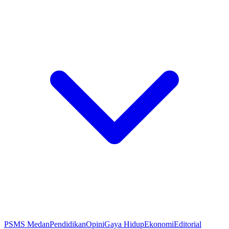
PSMS Medan
Pendidikan
Opini
Gaya Hidup
Ekonomi
Editorial