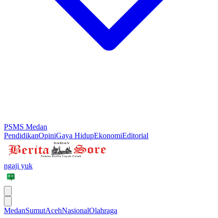
PSMS Medan
Pendidikan
Opini
Gaya Hidup
Ekonomi
Editorial
ngaji yuk
Medan
Sumut
Aceh
Nasional
Olahraga