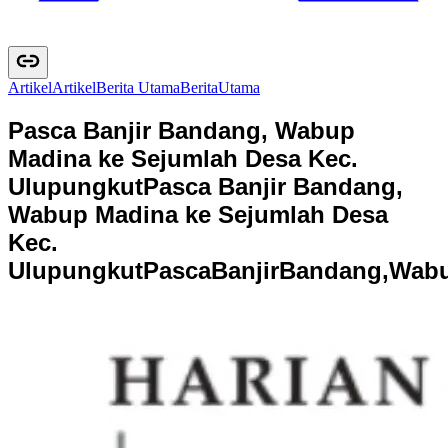
Artikel
A
r
t
i
k
e
l
Berita Utama
B
e
r
i
t
a
U
t
a
m
a
Pasca Banjir Bandang, Wabup
Madina ke Sejumlah Desa Kec.
Ulupungkut
Pasca Banjir Bandang,
Wabup Madina ke Sejumlah Desa
Kec.
Ulupungkut
P
a
s
c
a
B
a
n
j
i
r
B
a
n
d
a
n
g
,
W
a
b