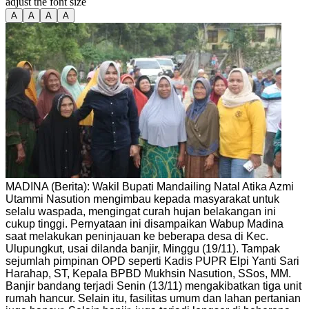
adjust the font size
A
A
A
A
MADINA (Berita): Wakil Bupati Mandailing Natal Atika Azmi
Utammi Nasution mengimbau kepada masyarakat untuk
selalu waspada, mengingat curah hujan belakangan ini
cukup tinggi. Pernyataan ini disampaikan Wabup Madina
saat melakukan peninjauan ke beberapa desa di Kec.
Ulupungkut, usai dilanda banjir, Minggu (19/11). Tampak
sejumlah pimpinan OPD seperti Kadis PUPR Elpi Yanti Sari
Harahap, ST, Kepala BPBD Mukhsin Nasution, SSos, MM.
Banjir bandang terjadi Senin (13/11) mengakibatkan tiga unit
rumah hancur. Selain itu, fasilitas umum dan lahan pertanian