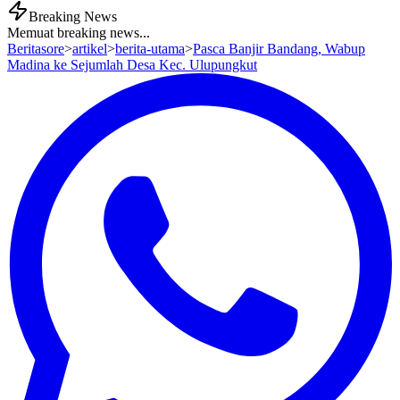
Breaking News
Memuat breaking news...
Beritasore
>
artikel
>
berita-utama
>
Pasca Banjir Bandang, Wabup
Madina ke Sejumlah Desa Kec. Ulupungkut