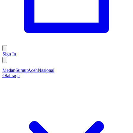
Sign In
Medan
Sumut
Aceh
Nasional
Olahraga