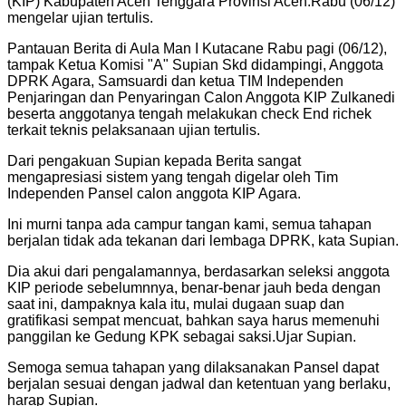
(KIP) Kabupaten Aceh Tenggara Provinsi Aceh.Rabu (06/12)
mengelar ujian tertulis.
Pantauan Berita di Aula Man I Kutacane Rabu pagi (06/12),
tampak Ketua Komisi "A" Supian Skd didampingi, Anggota
DPRK Agara, Samsuardi dan ketua TIM Independen
Penjaringan dan Penyaringan Calon Anggota KIP Zulkanedi
beserta anggotanya tengah melakukan check End richek
terkait teknis pelaksanaan ujian tertulis.
Dari pengakuan Supian kepada Berita sangat
mengapresiasi sistem yang tengah digelar oleh Tim
Independen Pansel calon anggota KIP Agara.
Ini murni tanpa ada campur tangan kami, semua tahapan
berjalan tidak ada tekanan dari lembaga DPRK, kata Supian.
Dia akui dari pengalamannya, berdasarkan seleksi anggota
KIP periode sebelumnnya, benar-benar jauh beda dengan
saat ini, dampaknya kala itu, mulai dugaan suap dan
gratifikasi sempat mencuat, bahkan saya harus memenuhi
panggilan ke Gedung KPK sebagai saksi.Ujar Supian.
Semoga semua tahapan yang dilaksanakan Pansel dapat
berjalan sesuai dengan jadwal dan ketentuan yang berlaku,
harap Supian.