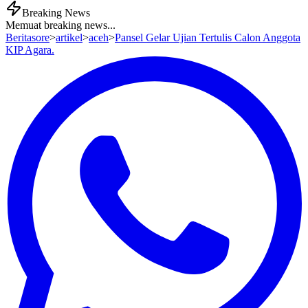
Breaking News
Memuat breaking news...
Beritasore
>
artikel
>
aceh
>
Pansel Gelar Ujian Tertulis Calon Anggota
KIP Agara.