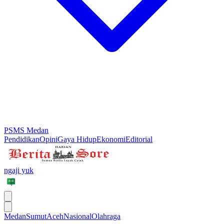
PSMS Medan
Pendidikan
Opini
Gaya Hidup
Ekonomi
Editorial
ngaji yuk
Medan
Sumut
Aceh
Nasional
Olahraga