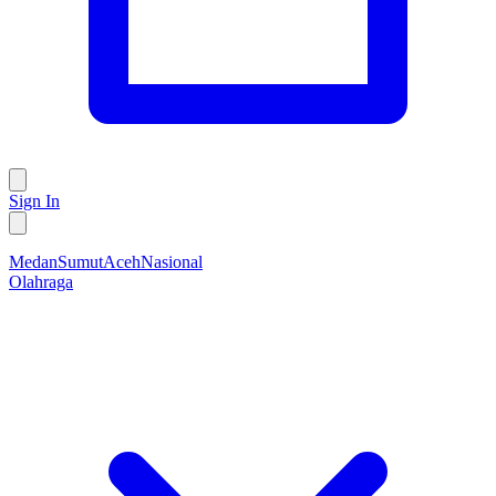
Sign In
Medan
Sumut
Aceh
Nasional
Olahraga