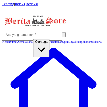
Tentang
|
Indeks
|
Redaksi
Olahraga
Medan
Sumut
Aceh
Nasional
Pendidikan
Opini
Gaya Hidup
Ekonomi
Editorial