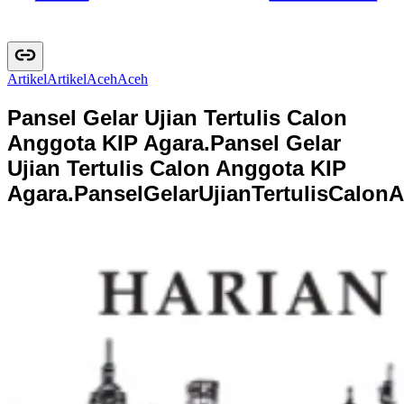
Artikel
A
r
t
i
k
e
l
Aceh
A
c
e
h
Pansel Gelar Ujian Tertulis Calon
Anggota KIP Agara.
Pansel Gelar
Ujian Tertulis Calon Anggota KIP
Agara.
P
a
n
s
e
l
G
e
l
a
r
U
j
i
a
n
T
e
r
t
u
l
i
s
C
a
l
o
n
A