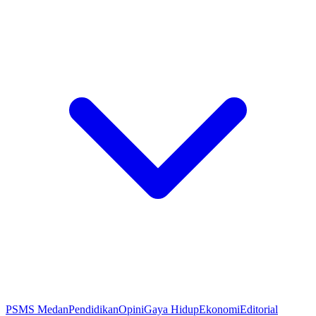
PSMS Medan
Pendidikan
Opini
Gaya Hidup
Ekonomi
Editorial