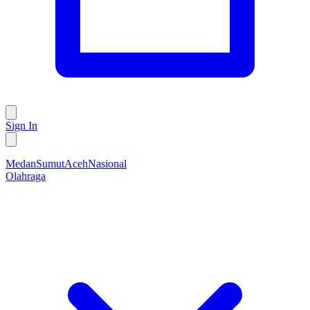
Sign In
Medan
Sumut
Aceh
Nasional
Olahraga