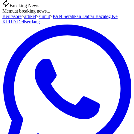
Breaking News
Memuat breaking news...
Beritasore
>
artikel
>
sumut
>
PAN Serahkan Daftar Bacaleg Ke
KPUD Deliserdang