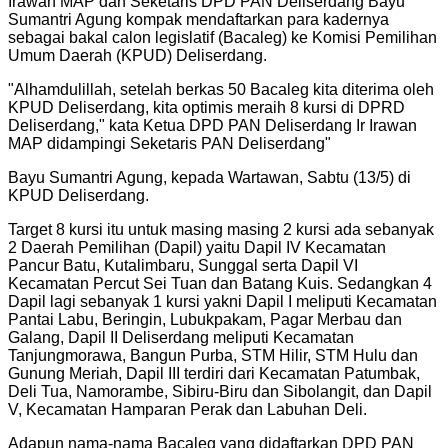
Irawan MAP dan Seketaris DPD PAN Deliserdang Bayu
Sumantri Agung kompak mendaftarkan para kadernya
sebagai bakal calon legislatif (Bacaleg) ke Komisi Pemilihan
Umum Daerah (KPUD) Deliserdang.
"
Alhamdulillah, setelah berkas 50 Bacaleg kita diterima oleh
KPUD Deliserdang, kita optimis meraih 8 kursi di DPRD
Deliserdang," kata Ketua DPD PAN Deliserdang Ir Irawan
MAP didampingi Seketaris PAN Deliserdang
"
Bayu Sumantri Agung, kepada Wartawan, Sabtu (13/5) di
KPUD Deliserdang.
Target 8 kursi itu untuk masing masing 2 kursi ada sebanyak
2 Daerah Pemilihan (Dapil) yaitu Dapil IV Kecamatan
Pancur Batu, Kutalimbaru, Sunggal serta Dapil VI
Kecamatan Percut Sei Tuan dan Batang Kuis. Sedangkan 4
Dapil lagi sebanyak 1 kursi yakni Dapil I meliputi Kecamatan
Pantai Labu, Beringin, Lubukpakam, Pagar Merbau dan
Galang, Dapil II Deliserdang meliputi Kecamatan
Tanjungmorawa, Bangun Purba, STM Hilir, STM Hulu dan
Gunung Meriah, Dapil III terdiri dari Kecamatan Patumbak,
Deli Tua, Namorambe, Sibiru-Biru dan Sibolangit, dan Dapil
V, Kecamatan Hamparan Perak dan Labuhan Deli.
Adapun nama-nama Bacaleg yang didaftarkan DPD PAN