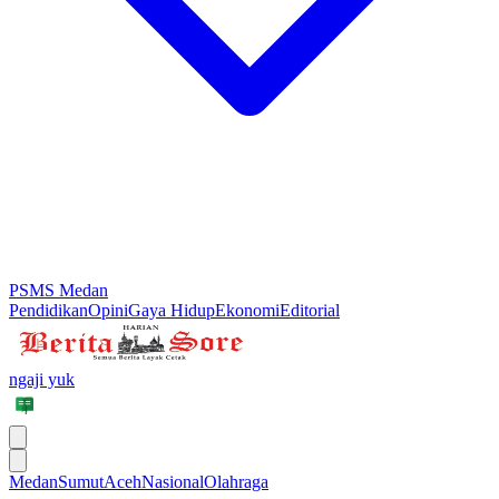
PSMS Medan
Pendidikan
Opini
Gaya Hidup
Ekonomi
Editorial
ngaji yuk
Medan
Sumut
Aceh
Nasional
Olahraga