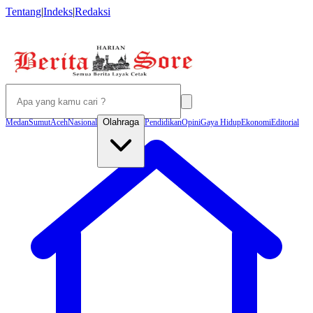
Tentang
|
Indeks
|
Redaksi
Olahraga
Medan
Sumut
Aceh
Nasional
Pendidikan
Opini
Gaya Hidup
Ekonomi
Editorial