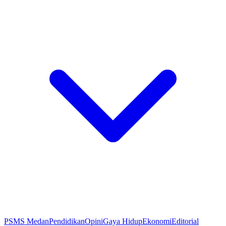
PSMS Medan
Pendidikan
Opini
Gaya Hidup
Ekonomi
Editorial