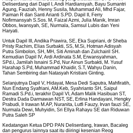
Deliserdang dari Dapil I, Andi Hardiansyah, Bayu Sumantri
Agung, Fauziah, Henny Susila, Muhammad Ali, Mhd Fajar,
Paiman R dan Santi Arianti S.PD. Dapil II, Ferry
Nofirmansyah S.Sos. M, Faizal Azmi, Julia Manik, Imran
Obbos, Iwansyah, SE, Nurmala, Samsul Lubis dan Yeni
Haryati.
Untuk Dapil III, Andika Prawira, SE, Eka Supriani, dr Sheba
Pristy Rachim, Elias Surbakti, SS, M.Si, Hotman Adisyah
Putra Simbolon, SH, MH, Siti Aminah dan Zulchairil SH.
Kemudian Dapil IV, Ardi Ardinata S.M, Erwansyahman,
SPd.i, Jamilah Isnaini S.Pd, Nur Ainun Surbakti, M. Yusuf
Harahap S.Pd, Muhammad Khaidir, S.T, Wahyu Danin,
Tahan Sembiring dan Natasyah Kristiani Ginting.
Selanjutnya Dapil V, Hidayat, Mesa Dedi Saputra, Mahfiratih,
Nun Endang Syafriani, AM.Keb, Syahrianto SH, Saipul
Ramadi S.Pd.i, terakhir Dapil VI, Adam Malik Hasibuan ST,
Destra Dada Darmawan NST, SE, Erlina Handayani, Hengky
Prabudi, Ir Irawan M.AP, Nuranita, Lutfi Fauzy, Irvan fauzi SE,
Nurmala Dewi, Muhyidin, Sri Ellya Rahayu SE dan Riduwan
Putra Saleh SP
Kedatangan Ketua DPD PAN Deliserdang, Irawan, Bacaleg
dan pengurus lainnya saat itu diiringi kesenian Reog