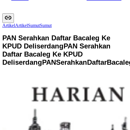
Artikel
A
r
t
i
k
e
l
Sumut
S
u
m
u
t
PAN Serahkan Daftar Bacaleg Ke
KPUD Deliserdang
PAN Serahkan
Daftar Bacaleg Ke KPUD
Deliserdang
P
A
N
S
e
r
a
h
k
a
n
D
a
f
t
a
r
B
a
c
a
l
e