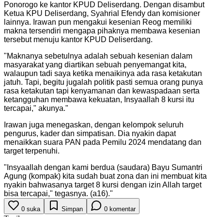
Ponorogo ke kantor KPUD Deliserdang. Dengan disambut
Ketua KPU Deliserdang, Syahrial Efendy dan komisioner
lainnya. Irawan pun mengakui kesenian Reog memiliki
makna tersendiri mengapa pihaknya membawa kesenian
tersebut menuju kantor KPUD Deliserdang.
"
Maknanya sebetulnya adalah sebuah kesenian dalam
masyarakat yang diartikan sebuah penyemangat kita,
walaupun tadi saya ketika menaikinya ada rasa ketakutan
jatuh. Tapi, begitu jugalah politik pasti semua orang punya
rasa ketakutan tapi kenyamanan dan kewaspadaan serta
ketangguhan membawa kekuatan, Insyaallah 8 kursi itu
tercapai," akunya.
"
Irawan juga menegaskan, dengan kelompok seluruh
pengurus, kader dan simpatisan. Dia nyakin dapat
menaikkan suara PAN pada Pemilu 2024 mendatang dan
target terpenuhi.
"
Insyaallah dengan kami berdua (saudara) Bayu Sumantri
Agung (kompak) kita sudah buat zona dan ini membuat kita
nyakin bahwasanya target 8 kursi dengan izin Allah target
bisa tercapai," tegasnya. (a16).
"
0
suka
Simpan
0
komentar