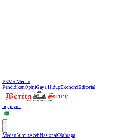
PSMS Medan
Pendidikan
Opini
Gaya Hidup
Ekonomi
Editorial
ngaji yuk
Medan
Sumut
Aceh
Nasional
Olahraga