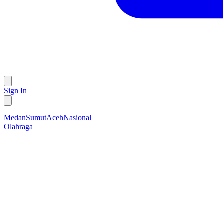
Sign In
Medan
Sumut
Aceh
Nasional
Olahraga