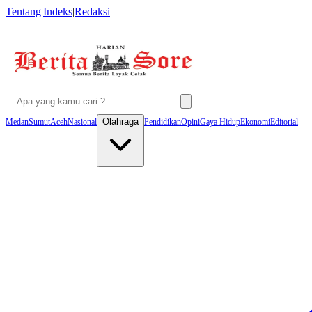
Tentang
|
Indeks
|
Redaksi
Olahraga
Medan
Sumut
Aceh
Nasional
Pendidikan
Opini
Gaya Hidup
Ekonomi
Editorial