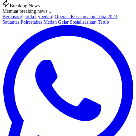
Breaking News
Memuat breaking news...
Beritasore
>
artikel
>
medan
>
Operasi Keselamatan Toba 2023,
Satlantas Polrestabes Medan Gelar Sosialisasikan Tertib