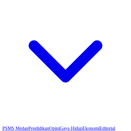
PSMS Medan
Pendidikan
Opini
Gaya Hidup
Ekonomi
Editorial