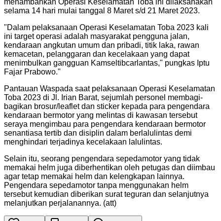
menambahkan Operasi Keselamatan Toba ini dilaksanakan
selama 14 hari mulai tanggal 8 Maret s/d 21 Maret 2023.
"
Dalam pelaksanaan Operasi Keselamatan Toba 2023 kali
ini target operasi adalah masyarakat pengguna jalan,
kendaraan angkutan umum dan pribadi, titik laka, rawan
kemacetan, pelanggaran dan kecelakaan yang dapat
menimbulkan gangguan Kamseltibcarlantas," pungkas Iptu
Fajar Prabowo.
"
Pantauan Waspada saat pelaksanaan Operasi Keselamatan
Toba 2023 di Jl. Irian Barat, sejumlah personel membagi-
bagikan brosur/leaflet dan sticker kepada para pengendara
kendaraan bermotor yang melintas di kawasan tersebut
seraya mengimbau para pengendara kendaraan bermotor
senantiasa tertib dan disiplin dalam berlalulintas demi
menghindari terjadinya kecelakaan lalulintas.
Selain itu, seorang pengendara sepedamotor yang tidak
memakai helm juga diberhentikan oleh petugas dan diimbau
agar tetap memakai helm dan kelengkapan lainnya.
Pengendara sepedamotor tanpa menggunakan helm
tersebut kemudian diberikan surat teguran dan selanjutnya
melanjutkan perjalanannya. (att)