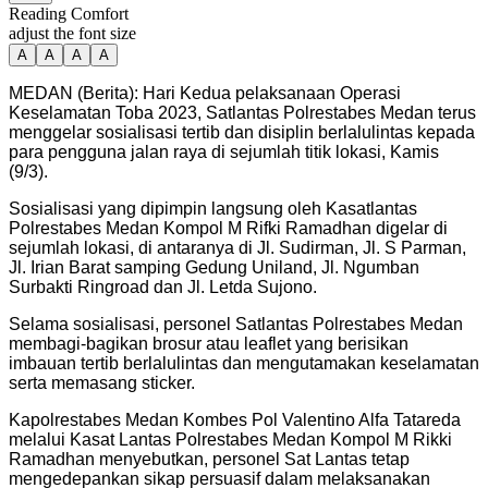
Reading Comfort
adjust the font size
A
A
A
A
MEDAN (Berita): Hari Kedua pelaksanaan Operasi
Keselamatan Toba 2023, Satlantas Polrestabes Medan terus
menggelar sosialisasi tertib dan disiplin berlalulintas kepada
para pengguna jalan raya di sejumlah titik lokasi, Kamis
(9/3).
Sosialisasi yang dipimpin langsung oleh Kasatlantas
Polrestabes Medan Kompol M Rifki Ramadhan digelar di
sejumlah lokasi, di antaranya di Jl. Sudirman, Jl. S Parman,
Jl. Irian Barat samping Gedung Uniland, Jl. Ngumban
Surbakti Ringroad dan Jl. Letda Sujono.
Selama sosialisasi, personel Satlantas Polrestabes Medan
membagi-bagikan brosur atau leaflet yang berisikan
imbauan tertib berlalulintas dan mengutamakan keselamatan
serta memasang sticker.
Kapolrestabes Medan Kombes Pol Valentino Alfa Tatareda
melalui Kasat Lantas Polrestabes Medan Kompol M Rikki
Ramadhan menyebutkan, personel Sat Lantas tetap
mengedepankan sikap persuasif dalam melaksanakan