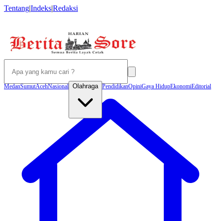
Tentang
|
Indeks
|
Redaksi
Olahraga
Medan
Sumut
Aceh
Nasional
Pendidikan
Opini
Gaya Hidup
Ekonomi
Editorial