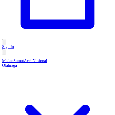
Sign In
Medan
Sumut
Aceh
Nasional
Olahraga