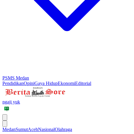
PSMS Medan
Pendidikan
Opini
Gaya Hidup
Ekonomi
Editorial
ngaji yuk
Medan
Sumut
Aceh
Nasional
Olahraga