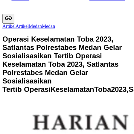
Artikel
A
r
t
i
k
e
l
Medan
M
e
d
a
n
Operasi Keselamatan Toba 2023,
Satlantas Polrestabes Medan Gelar
Sosialisasikan Tertib
Operasi
Keselamatan Toba 2023, Satlantas
Polrestabes Medan Gelar
Sosialisasikan
Tertib
O
p
e
r
a
s
i
K
e
s
e
l
a
m
a
t
a
n
T
o
b
a
2
0
2
3
,
S