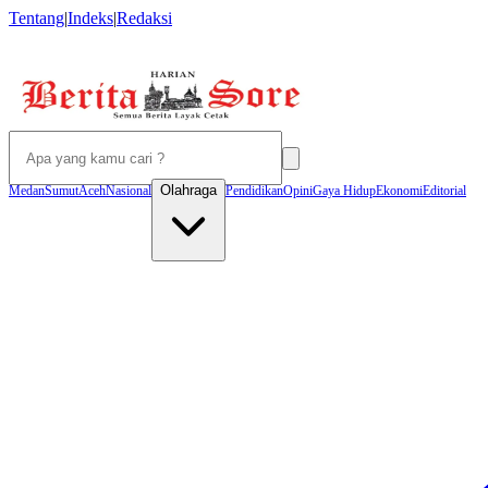
Tentang
|
Indeks
|
Redaksi
Olahraga
Medan
Sumut
Aceh
Nasional
Pendidikan
Opini
Gaya Hidup
Ekonomi
Editorial