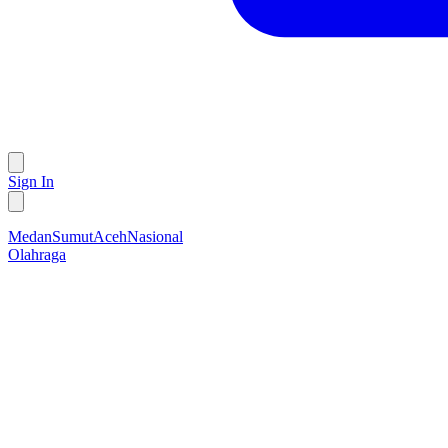
Sign In
Medan
Sumut
Aceh
Nasional
Olahraga