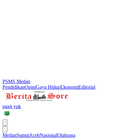
PSMS Medan
Pendidikan
Opini
Gaya Hidup
Ekonomi
Editorial
ngaji yuk
Medan
Sumut
Aceh
Nasional
Olahraga