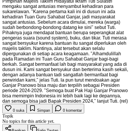
Pimpinan Majelis Taklim Hidayatul Ikram Tuti Sulastri
mengaku sangat antusias menyambut kehadiran para
sukarelawan. "Karena pertama kali ini di dusun ini ada
kehadiran Tuan Guru Sahabat Ganjar, jadi masyarakat
sangat antusias. Sebelum acara dimulai, mereka (warga)
sudah berbondong-bondong datang ke sini" sebut Tuti.
Pihaknya juga mendapat bantuan berupa seperangkat alat
pengeras suara (sound system), buku, dan tikar. Tuti merasa
sangat bersyukur karena bantuan itu sangat diperlukan oleh
majelis taklim. Nantinya, alat tersebut akan selalu
dipergunakan di setiap acara keagamaan. "Alhamdulillah
pada Ramadan ini Tuan Guru Sahabat Ganjar bagi-bagi
berkah. Sangat bermanfaat lah bagi masyarakat yang ada di
dusun ini. Kami sangat bersyukur dan berterima kasih sekali,
dengan adanya bantuan tadi sangatlah bermanfaat bagi
perwiridan kami," jelas Tuti. Ia pun turut mendoakan agar
Ganjar Pranowo bisa maju dan terpilih sebagai Presiden
periode 2024-2029. "Semoga buat Pak Haji Ganjar Pranowo
bisa memimpin Indonesia ini lebih baik lagi ke depannya,
dan semoga bisa jadi Bapak Presiden 2024," lanjut Tuti. (rel)
0
suka
Simpan
0
komentar
Topik
No topics for this article yet.
Bagikan
Salin Tautan