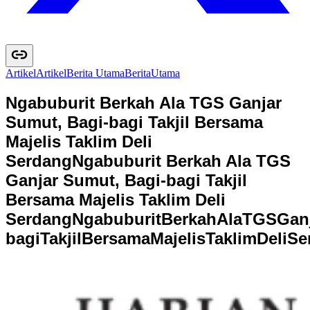
Artikel
A
r
t
i
k
e
l
Berita Utama
B
e
r
i
t
a
U
t
a
m
a
Ngabuburit Berkah Ala TGS Ganjar
Sumut, Bagi-bagi Takjil Bersama
Majelis Taklim Deli
Serdang
Ngabuburit Berkah Ala TGS
Ganjar Sumut, Bagi-bagi Takjil
Bersama Majelis Taklim Deli
Serdang
N
g
a
b
u
b
u
r
i
t
B
e
r
k
a
h
A
l
a
T
G
S
G
a
n
b
a
g
i
T
a
k
j
i
l
B
e
r
s
a
m
a
M
a
j
e
l
i
s
T
a
k
l
i
m
D
e
l
i
S
e