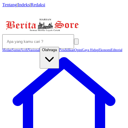
Tentang
|
Indeks
|
Redaksi
Olahraga
Medan
Sumut
Aceh
Nasional
Pendidikan
Opini
Gaya Hidup
Ekonomi
Editorial