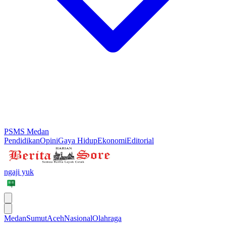
PSMS Medan
Pendidikan
Opini
Gaya Hidup
Ekonomi
Editorial
ngaji yuk
Medan
Sumut
Aceh
Nasional
Olahraga