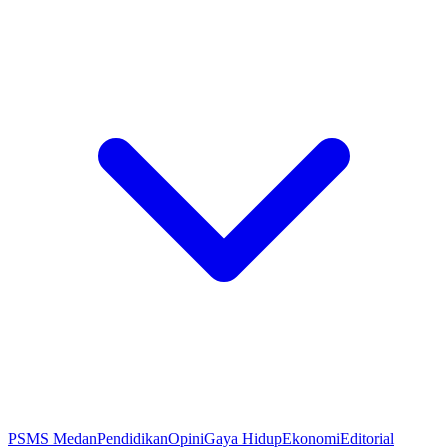
PSMS Medan
Pendidikan
Opini
Gaya Hidup
Ekonomi
Editorial