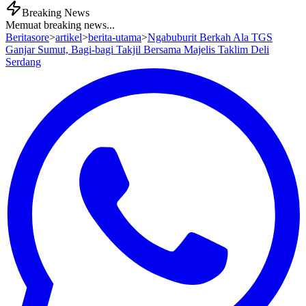
Breaking News
Memuat breaking news...
Beritasore
>
artikel
>
berita-utama
>
Ngabuburit Berkah Ala TGS
Ganjar Sumut, Bagi-bagi Takjil Bersama Majelis Taklim Deli
Serdang