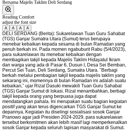
Reading Comfort
adjust the font size
A
A
A
A
DELI SERDANG (Berita): Sukarelawan Tuan Guru Sahabat
(TGS) Ganjar Sumatra Utara (Sumut) terus berupaya
menebar kebaikan kepada sesama di bulan Ramadan yang
penuh berkah ini. Pada momen ngabuburit Rabu (5/4/2023),
para sukarelawan itu menebar kebaikan dengan
membagikan takjil kepada Majelis Taklim Hidayatul Ikram
dan warga yang ada di Pasar 6, Dusun I, Desa Sei Bemban,
Percut Sei Tuan, Deli Serdang, Sumatra Utara. "Berbagi
berkah melalui pembagian takjil kepada majelis taklim yang
sekarang ini, momennya di bulan Ramadan ini adalah suatu
kebaikan," ujar Rizal Dasuki mewakili Tuan Guru Sahabat
(TGS) Ganjar Sumut di lokasi. Rizal menambahkan, berbagi
takjil kepada orang yang berpuasa juga dapat
mendatangkan pahala. Ini merupakan suatu bagian kegiatan
positif yang akan terus digencarkan TGS Ganjar Sumut ke
depannya. Kegiatan itu diselingi sosialisasi sosok Ganjar
Pranowo agar jadi Presiden 2024-2029. para sukarelawan
tersebut berkomitmen akan lebih masif lagi memperkenalkan
sosok Ganjar kepada seluruh lapisan masyarakat di Sumut.