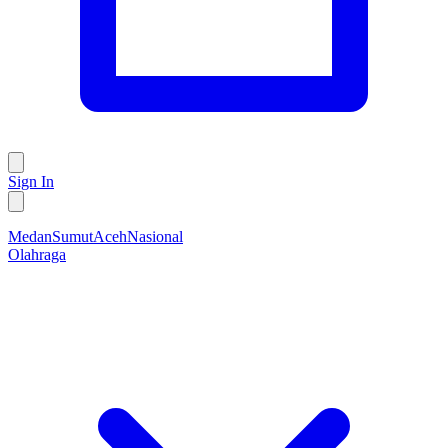
Sign In
Medan
Sumut
Aceh
Nasional
Olahraga