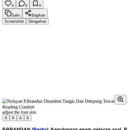
0
0
0
Salin
Bagikan
Screenshot
Dengarkan
Reading Comfort
adjust the font size
A
A
A
A
P.BRANDAN (
Berita
): Kepulangan enam nelayan asal P.