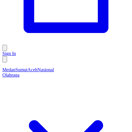
Sign In
Medan
Sumut
Aceh
Nasional
Olahraga