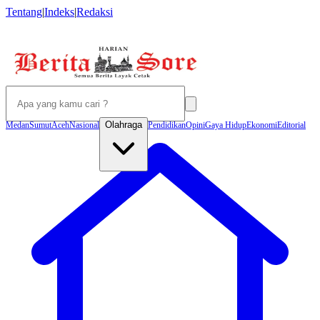
Tentang
|
Indeks
|
Redaksi
Olahraga
Medan
Sumut
Aceh
Nasional
Pendidikan
Opini
Gaya Hidup
Ekonomi
Editorial