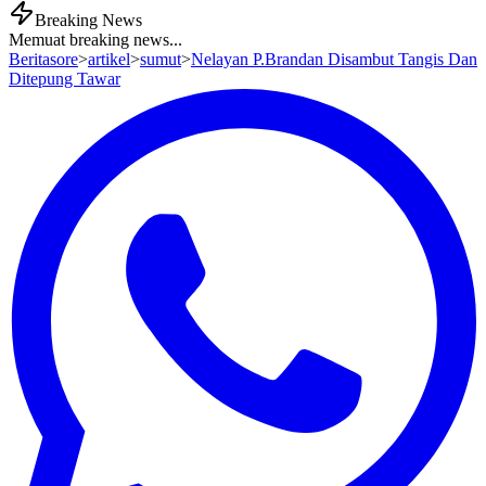
Breaking News
Memuat breaking news...
Beritasore
>
artikel
>
sumut
>
Nelayan P.Brandan Disambut Tangis Dan
Ditepung Tawar