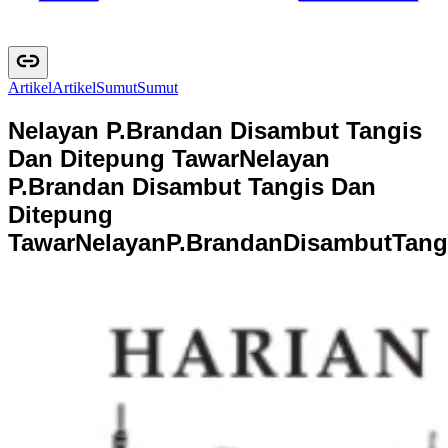
Artikel
A
r
t
i
k
e
l
Sumut
S
u
m
u
t
Nelayan P.Brandan Disambut Tangis
Dan Ditepung Tawar
Nelayan
P.Brandan Disambut Tangis Dan
Ditepung
Tawar
N
e
l
a
y
a
n
P
.
B
r
a
n
d
a
n
D
i
s
a
m
b
u
t
T
a
n
g