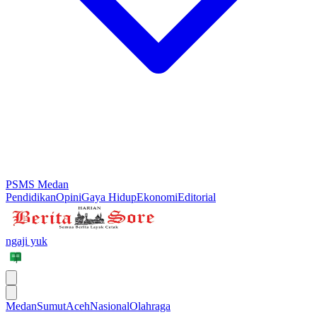
PSMS Medan
Pendidikan
Opini
Gaya Hidup
Ekonomi
Editorial
ngaji yuk
Medan
Sumut
Aceh
Nasional
Olahraga