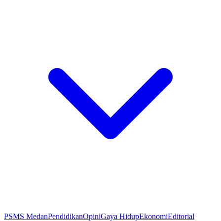
PSMS Medan
Pendidikan
Opini
Gaya Hidup
Ekonomi
Editorial