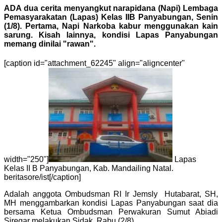
ADA dua cerita menyangkut narapidana (Napi) Lembaga
Pemasyarakatan (Lapas) Kelas IIB Panyabungan, Senin
(1/8). Pertama, Napi Narkoba kabur menggunakan kain
sarung. Kisah lainnya, kondisi Lapas Panyabungan
memang dinilai "rawan".
[caption id="attachment_62245" align="aligncenter"
width="250"]
Lapas
Kelas II B Panyabungan, Kab. Mandailing Natal.
beritasore/ist[/caption]
Adalah anggota Ombudsman RI Ir Jemsly Hutabarat, SH,
MH menggambarkan kondisi Lapas Panyabungan saat dia
bersama Ketua Ombudsman Perwakuran Sumut Abiadi
Siregar melakukan Sidak, Rabu (2/8).