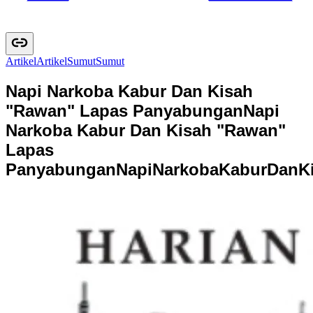
Artikel
A
r
t
i
k
e
l
Sumut
S
u
m
u
t
Napi Narkoba Kabur Dan Kisah
"Rawan" Lapas Panyabungan
Napi
Narkoba Kabur Dan Kisah "Rawan"
Lapas
Panyabungan
N
a
p
i
N
a
r
k
o
b
a
K
a
b
u
r
D
a
n
K