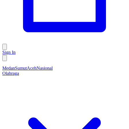
Sign In
Medan
Sumut
Aceh
Nasional
Olahraga