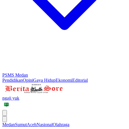
PSMS Medan
Pendidikan
Opini
Gaya Hidup
Ekonomi
Editorial
ngaji yuk
Medan
Sumut
Aceh
Nasional
Olahraga