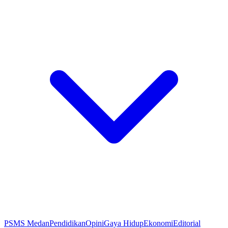
PSMS Medan
Pendidikan
Opini
Gaya Hidup
Ekonomi
Editorial