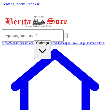
Tentang
|
Indeks
|
Redaksi
Olahraga
Medan
Sumut
Aceh
Nasional
Pendidikan
Opini
Gaya Hidup
Ekonomi
Editorial