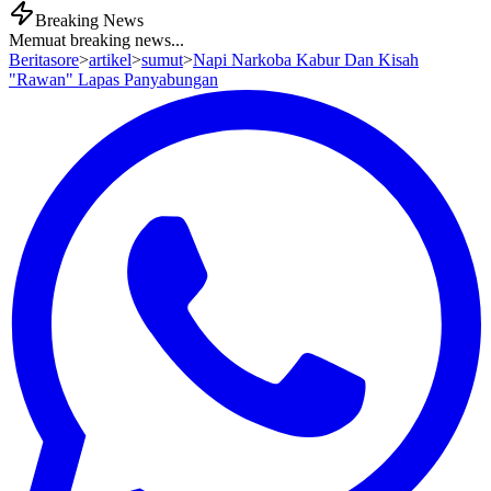
Breaking News
Memuat breaking news...
Beritasore
>
artikel
>
sumut
>
Napi Narkoba Kabur Dan Kisah
"Rawan" Lapas Panyabungan