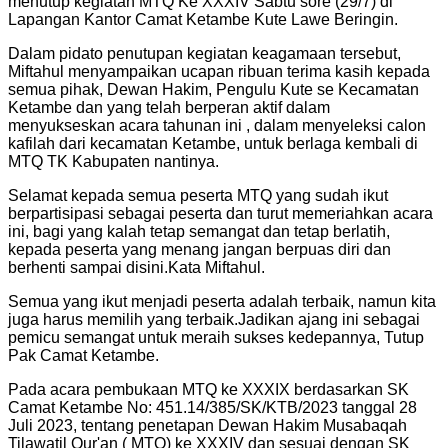
menutup kegiatan MTQ Ke XXXIV Sabtu sore (29/7) di
Lapangan Kantor Camat Ketambe Kute Lawe Beringin.
Dalam pidato penutupan kegiatan keagamaan tersebut,
Miftahul menyampaikan ucapan ribuan terima kasih kepada
semua pihak, Dewan Hakim, Pengulu Kute se Kecamatan
Ketambe dan yang telah berperan aktif dalam
menyukseskan acara tahunan ini , dalam menyeleksi calon
kafilah dari kecamatan Ketambe, untuk berlaga kembali di
MTQ TK Kabupaten nantinya.
Selamat kepada semua peserta MTQ yang sudah ikut
berpartisipasi sebagai peserta dan turut memeriahkan acara
ini, bagi yang kalah tetap semangat dan tetap berlatih,
kepada peserta yang menang jangan berpuas diri dan
berhenti sampai disini.Kata Miftahul.
Semua yang ikut menjadi peserta adalah terbaik, namun kita
juga harus memilih yang terbaik.Jadikan ajang ini sebagai
pemicu semangat untuk meraih sukses kedepannya, Tutup
Pak Camat Ketambe.
Pada acara pembukaan MTQ ke XXXIX berdasarkan SK
Camat Ketambe No: 451.14/385/SK/KTB/2023 tanggal 28
Juli 2023, tentang penetapan Dewan Hakim Musabaqah
Tilawatil Qur'an ( MTQ) ke XXXIV dan sesuai dengan SK