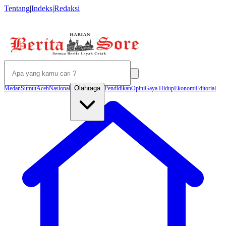
Tentang
|
Indeks
|
Redaksi
Olahraga
Medan
Sumut
Aceh
Nasional
Pendidikan
Opini
Gaya Hidup
Ekonomi
Editorial