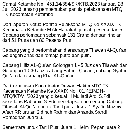
Camat Ketambe No : 451.14/384/SK/KTB/2023 tanggal 28
Juli 2023 tentang pembentukan panitia pelaksanaan MTQ
TK Kecamatan Ketambe.
Dari laporan Ketua Panitia Pelaksana MTQ Ke XXXIX TK
Kecamatan Ketambe M Ali Hanafiah jumlah peserta dari 5
Cabang perlombaan sebanyak 131 Orang dengan rincian
dari 51 Putra dan 80 Peserta Putri.
Cabang yang diperlombakan diantaranya Tilawah Al-Qur'an
Golongan anak dan remaja putra dan putri.
Cabang Hifiz AL-Qur'an Golongan 1 - 5 Juz dan Tilawah dan
Golongan 10-30 Juz, cabang Fahmil Qur'an , cabang Syahril
Qur'an dan cabang Khat AL-Qur'an.
Dari keputusan Koordinator Dewan Hakim MTQ TK
Kecamatan Ketambe Ke XXXIX No : 01/KEP/DH-
MTQ/KT/VII/2023 yang diketuai H Muliadi Ardi S.Pdi
sekertaris Rabumin S.Pdi menetapkan pemenang Cabang
Tilawah Al-Qur'an untuk Tartil putra Juara 1 Syafiq Nazmy
Aftah RR urutan 2 diraih Rahim dan Ananda Sandi
Ramadhan Juara 3.
Sementara untuk Tartil Putri Juara 1 Helmi Pepar, juara 2