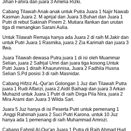
Jihan Fahira dan juara 3 Amelia Rizki.
Cabang Tilawah Anak-anak untuk Putra Juara 1 Najir Nawab
Kasman Juara 2. M aprijal dan Juara 3.Buhari dan Juara 1
Putri di rebut Sakinah Pinem 2. Mutiara Ifankan dan urutan
tiga di menangkan Sarani Aulia.
Untuk Tilawah Remaja hanya ada Juara 2 di raih M.Jakir dan
untuk Putri Juara 1 Rasmika, juara 2 Zia Karimah dan juara 3
Ifwa.
Juara Tilawah dewasa Putra juara 1 di isi oleh Muammar
Selian, juara 2 Safrijal Umri dan juara tiga kosong.Untuk
Putri Juara 1 diraih Khaurunnisa, Juara 2 Fadhila Husna
Selian S.Pd posisi 3 di raih Masnidar.
Cabang Hifziz AL-Qur'an Golongan 1 Juz dan Tilawah Putra
juara 1 Rudi Alfarizi, juara 2.Aidil Baihaqi dan juara 3 Arkan
Muhazid untuk Juara 1 Putri di raih Dirga Pila Nira, juara 2
Mira Arami dan Juara 3 Wilda Sari.
Juara 5 Juz hanya di isi Peserta Putri untuk pemenang 1
.Anggi Rahimah juara 2 Suci Putri Karona. untuk 10 Juz
hanya ada 1 pemenang di raih Muhammad Amrozi.
Cabang Fahmil Al-Qur'an Juara 1 Putra di Raih Ahmad Hud