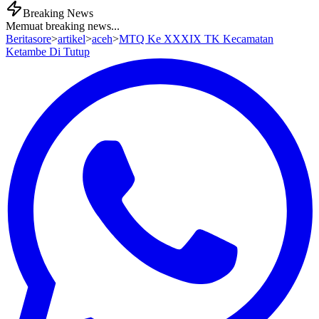
Breaking News
Memuat breaking news...
Beritasore
>
artikel
>
aceh
>
MTQ Ke XXXIX TK Kecamatan
Ketambe Di Tutup