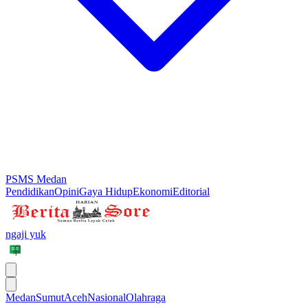
PSMS Medan
Pendidikan
Opini
Gaya Hidup
Ekonomi
Editorial
ngaji yuk
Medan
Sumut
Aceh
Nasional
Olahraga