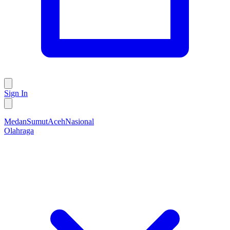
Sign In
Medan
Sumut
Aceh
Nasional
Olahraga