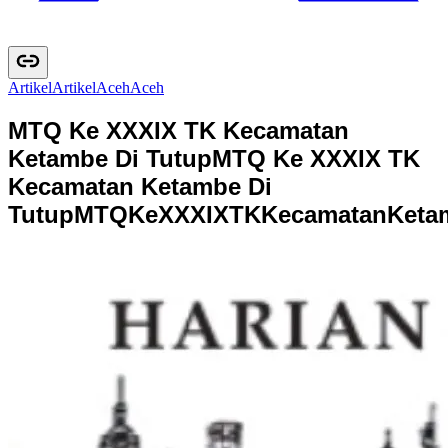
Artikel
A
r
t
i
k
e
l
Aceh
A
c
e
h
MTQ Ke XXXIX TK Kecamatan
Ketambe Di Tutup
MTQ Ke XXXIX TK
Kecamatan Ketambe Di
Tutup
M
T
Q
K
e
X
X
X
I
X
T
K
K
e
c
a
m
a
t
a
n
K
e
t
a