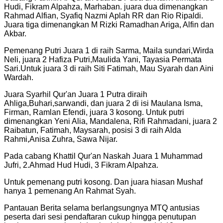
Hudi, Fikram Alpahza, Marhaban. juara dua dimenangkan
Rahmad Alfian, Syafiq Nazmi Aplah RR dan Rio Ripaldi.
Juara tiga dimenangkan M Rizki Ramadhan Ariga, Alfin dan
Akbar.
Pemenang Putri Juara 1 di raih Sarma, Maila sundari,Wirda
Neli, juara 2 Hafiza Putri,Maulida Yani, Tayasia Permata
Sari.Untuk juara 3 di raih Siti Fatimah, Mau Syarah dan Aini
Wardah.
Juara Syarhil Qur'an Juara 1 Putra diraih
Ahliga,Buhari,sarwandi, dan juara 2 di isi Maulana Isma,
Firman, Ramlan Efendi, juara 3 kosong. Untuk putri
dimenangkan Yeni Alia, Mandalena, Rifi Rahmadani, juara 2
Raibatun, Fatimah, Maysarah, posisi 3 di raih Alda
Rahmi,Anisa Zuhra, Sawa Nijar.
Pada cabang Khattil Qur'an Naskah Juara 1 Muhammad
Jufri, 2.Ahmad Hud Hudi, 3 Fikram Alpahza.
Untuk pemenang putri kosong. Dan juara hiasan Mushaf
hanya 1 pemenang An Rahmat Syah.
Pantauan Berita selama berlangsungnya MTQ antusias
peserta dari sesi pendaftaran cukup hingga penutupan