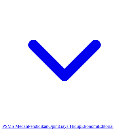
PSMS Medan
Pendidikan
Opini
Gaya Hidup
Ekonomi
Editorial